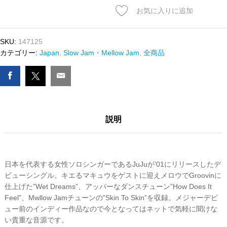
JUJU
お気に入りに追加
-
WET
DREAMS
SKU:
147125
/
カテゴリー:
Japan
,
Slow Jam・Mellow Jam
,
全商品
HOW
DOES
IT
FEEL
数
説明
量
日本を代表する女性ソロシンガーであるJuJuが’01にリリースしたデ
ビューシングル。キエるマキュウをゲストに迎えメロウでGroovinに
仕上げた”Wet Dreams”、アッパーなダンスチューン”How Does It
Feel”、Mwllow Jamチューンの”Skin To Skin”を収録。メジャーデビ
ュー前のインディー作品なので今となってはネットで気軽に聞けな
い貴重な音源です。