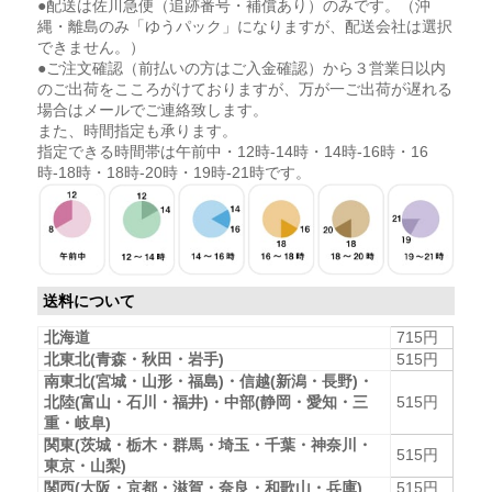
●配送は佐川急便（追跡番号・補償あり）のみです。（沖
縄・離島のみ「ゆうパック」になりますが、配送会社は選択
できません。）
●ご注文確認（前払いの方はご入金確認）から３営業日以内
のご出荷をこころがけておりますが、万が一ご出荷が遅れる
場合はメールでご連絡致します。
また、時間指定も承ります。
指定できる時間帯は午前中・12時-14時・14時-16時・16
時-18時・18時-20時・19時-21時です。
送料について
北海道
715円
北東北(青森・秋田・岩手)
515円
南東北(宮城・山形・福島)・信越(新潟・長野)・
北陸(富山・石川・福井)・中部(静岡・愛知・三
515円
重・岐阜)
関東(茨城・栃木・群馬・埼玉・千葉・神奈川・
515円
東京・山梨)
関西(大阪・京都・滋賀・奈良・和歌山・兵庫)
515円