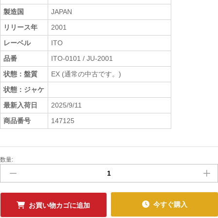
製造国
JAPAN
リリース年
2001
レーベル
ITO
品番
ITO-0101 / JU-2001
状態：盤質
EX (通常の中古です。)
状態：ジャケ
最新入荷日
2025/9/11
商品番号
147125
数量:
中
古
ﾚ
ｺ
ｰ
今すぐ購入
お買い物カゴに追加
ﾄﾞ