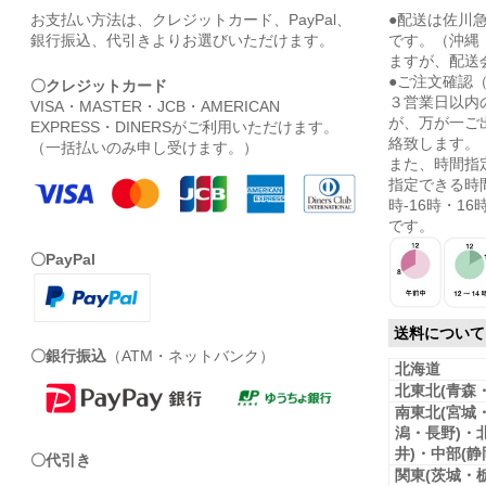
お支払い方法は、クレジットカード、PayPal、
●配送は佐川
銀行振込、代引きよりお選びいただけます。
です。（沖縄
ますが、配送
●ご注文確認
〇クレジットカード
３営業日以内
VISA・MASTER・JCB・AMERICAN
が、万が一ご
EXPRESS・DINERSがご利用いただけます。
絡致します。
（一括払いのみ申し受けます。）
また、時間指
指定できる時間
時-16時・16時
です。
〇PayPal
送料について
〇銀行振込
（ATM・ネットバンク）
北海道
北東北(青森
南東北(宮城
潟・長野)・
井)・中部(
〇代引き
関東(茨城・