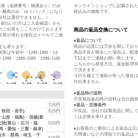
急便（追跡番号・補償あり）のみ
オンラインショップに記載され
・離島のみ「ゆうパック」になり
税込みの価格です。
会社は選択できません。）
（前払いの方はご入金確認）から
のご出荷をこころがけております
商品の返品交換について
出荷が遅れる場合はメールでご連
●返品について
商品の品質には万全を期してお
定も承ります。
商品不良が発生した場合は、配
帯は午前中・12時-14時・14
下記までご連絡お願い致します
-18時・18時-20時・19時-21時
こちらから発送方法、返金処理
て頂きます。
３日を越えて連絡が有った場合
付出来ません。
●返品時の送料
不良商品返品時の送料は当社負
●返品・交換条件
715円
不良品、当社の誤製造品に関し
・秋田・岩手)
515円
くは交換を承ります。
・山形・福島)・信越(新
北陸(富山・石川・福
515円
●お客様のご都合による返品は又
静岡・愛知・三重・岐阜)
力間違いなどの理由での返品は
栃木・群馬・埼玉・千
515円