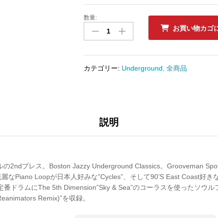
数量:
中
お買い物カゴ
古
ﾚ
ｺ
ｰ
カテゴリー:
Underground
,
全商品
ﾄﾞ
RAW
PRODUCE
-
CYCLES
説明
/
MAKE
A
MARK
プレス。Boston Jazzy Underground Classics。Grooveman 
(2nd
iano Loopが日本人好みな”Cycles”、そして90’S East Coast好
Press)
Wheel”定番ドラムにThe 5th Dimension”Sky & Sea”のコーラスを使っ
数
l Reanimators Remix)”を収録。
量