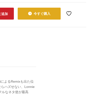
今すぐ購入
に追加
SpotによるRemixも出た位
きならハズせない、Lonnie
たソウルフルなネタ使が最高