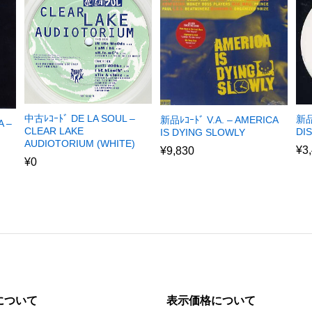
中古ﾚｺｰﾄﾞ DE LA SOUL –
新品
新品ﾚｺｰﾄﾞ V.A. – AMERICA
A –
CLEAR LAKE
DI
IS DYING SLOWLY
AUDIOTORIUM (WHITE)
¥
3
¥
9,830
¥
0
について
表示価格について