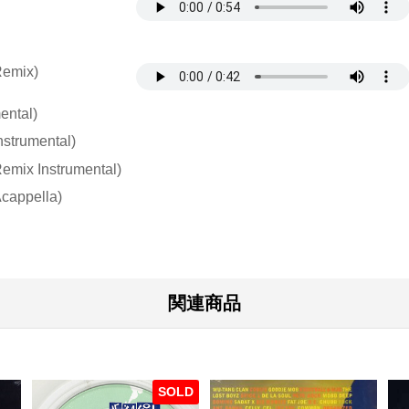
Remix)
ental)
nstrumental)
emix Instrumental)
Acappella)
関連商品
SOLD