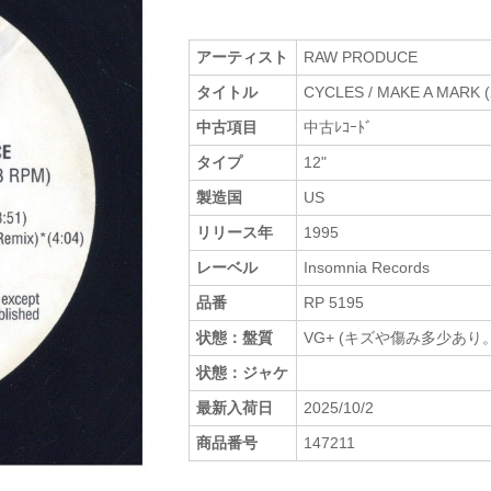
アーティスト
RAW PRODUCE
タイトル
CYCLES / MAKE A MARK (
中古項目
中古ﾚｺｰﾄﾞ
タイプ
12"
製造国
US
リリース年
1995
レーベル
Insomnia Records
品番
RP 5195
状態：盤質
VG+ (キズや傷み多少あり。
状態：ジャケ
最新入荷日
2025/10/2
商品番号
147211