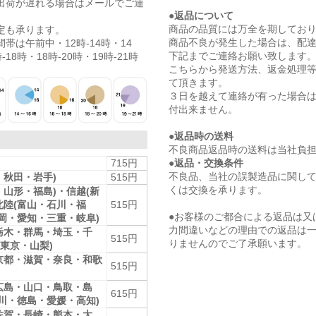
出荷が遅れる場合はメールでご連
●返品について
商品の品質には万全を期してお
定も承ります。
商品不良が発生した場合は、配
帯は午前中・12時-14時・14
下記までご連絡お願い致します
-18時・18時-20時・19時-21時
こちらから発送方法、返金処理
て頂きます。
３日を越えて連絡が有った場合
付出来ません。
●返品時の送料
不良商品返品時の送料は当社負
●返品・交換条件
715円
不良品、当社の誤製造品に関し
・秋田・岩手)
515円
くは交換を承ります。
・山形・福島)・信越(新
北陸(富山・石川・福
515円
●お客様のご都合による返品は又
静岡・愛知・三重・岐阜)
力間違いなどの理由での返品は
栃木・群馬・埼玉・千
515円
りませんのでご了承願います。
東京・山梨)
京都・滋賀・奈良・和歌
515円
広島・山口・鳥取・島
615円
香川・徳島・愛媛・高知)
佐賀・長崎・熊本・大