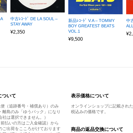
CA
中古ﾚｺｰﾄﾞ DE LA SOUL –
新品ﾚｺｰﾄﾞ V.A – TOMMY
中古
STAY AWAY
BOY GREATEST BEATS
AL
VOL.1
¥
2,350
¥
2
¥
9,500
について
表示価格について
急便（追跡番号・補償あり）のみ
オンラインショップに記載され
・離島のみ「ゆうパック」になり
税込みの価格です。
会社は選択できません。）
（前払いの方はご入金確認）から
のご出荷をこころがけております
商品の返品交換について