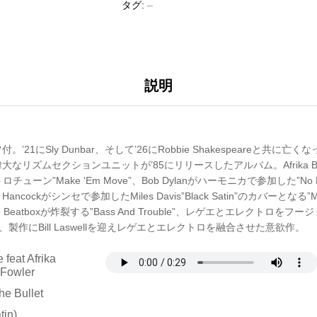
タグ:
–
説明
21にSly Dunbar、そして’26にRobbie Shakespeareと共に
リズムセクションユニットが’85にリリースしたアルバム。Afrika Bambaa
ューン”Make ‘Em Move”、Bob Dylanがハーモニカで参加した”No Name
bie Hancockがシンセで参加したMiles Davis”Black Satin”のカバーとなる”Mile
uman Beatboxが炸裂する”Bass And Trouble”、レゲエとエレクトロを
ier”等、製作にBill Laswellを迎えレゲエとエレクトロを融合させた意欲作。
feat Afrika
 Fowler
e Bullet
tin)