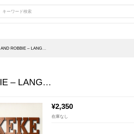
 LANG…
 AND ROBBIE – LANG…
IE – LANG…
¥
2,350
在庫なし