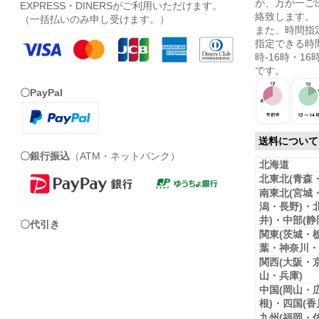
が、万が一ご
EXPRESS・DINERSがご利用いただけます。
絡致します。
（一括払いのみ申し受けます。）
また、時間指
指定できる時間
時-16時・16時
です。
〇PayPal
送料について
〇銀行振込
（ATM・ネットバンク）
北海道
北東北(青森
南東北(宮城
潟・長野)・
井)・中部(
〇代引き
関東(茨城・
葉・神奈川・
関西(大阪・
山・兵庫)
中国(岡山・
根)・四国(
九州(福岡・