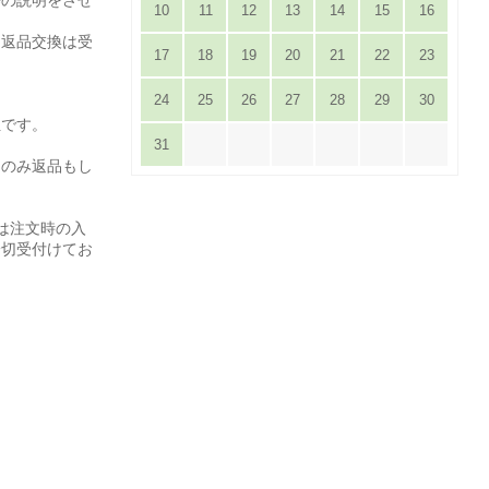
10
11
12
13
14
15
16
は返品交換は受
17
18
19
20
21
22
23
24
25
26
27
28
29
30
担です。
31
てのみ返品もし
は注文時の入
一切受付けてお