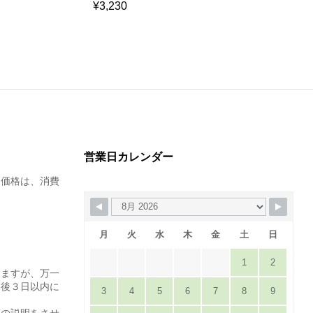
¥
3,230
¥
5,430
営業日カレンダー
た価格は、消費
月
火
水
木
金
土
日
1
2
りますが、万一
達後３日以内に
3
4
5
6
7
8
9
。
等の説明をさせ