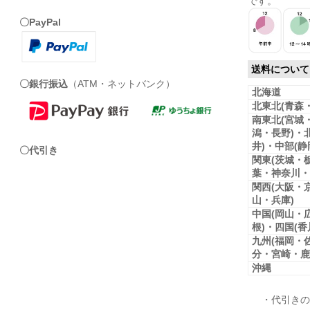
です。
〇PayPal
送料について
〇銀行振込
（ATM・ネットバンク）
北海道
北東北(青森
南東北(宮城
潟・長野)・
井)・中部(
〇代引き
関東(茨城・
葉・神奈川・
関西(大阪・
山・兵庫)
中国(岡山・
根)・四国(
九州(福岡・
分・宮崎・鹿
沖縄
・代引きの