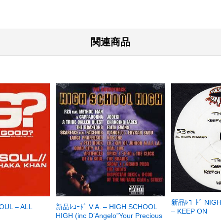
関連商品
新品ﾚｺｰﾄﾞ NIG
OUL – ALL
新品ﾚｺｰﾄﾞ V.A. – HIGH SCHOOL
– KEEP ON
HIGH (inc D’Angelo”Your Precious