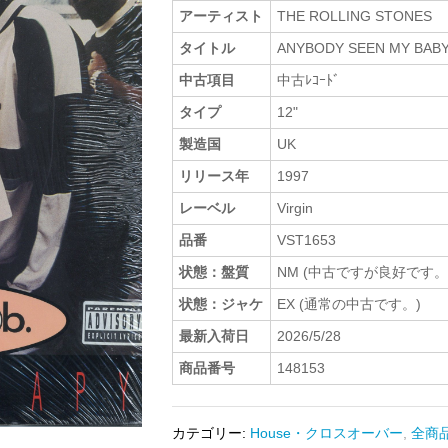
アーティスト
THE ROLLING STONES
タイトル
ANYBODY SEEN MY BAB
中古項目
中古ﾚｺｰﾄﾞ
タイプ
12"
製造国
UK
リリース年
1997
レーベル
Virgin
品番
VST1653
状態：盤質
NM (中古ですが良好です。
状態：ジャケ
EX (通常の中古です。)
最新入荷日
2026/5/28
商品番号
148153
カテゴリー:
House・クロスオーバー
,
全商