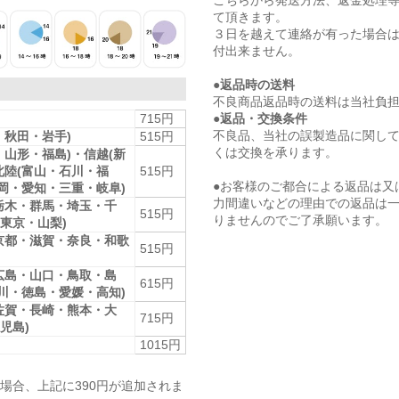
て頂きます。
３日を越えて連絡が有った場合
付出来ません。
●返品時の送料
不良商品返品時の送料は当社負
●返品・交換条件
715円
不良品、当社の誤製造品に関し
・秋田・岩手)
515円
くは交換を承ります。
・山形・福島)・信越(新
北陸(富山・石川・福
515円
●お客様のご都合による返品は又
静岡・愛知・三重・岐阜)
力間違いなどの理由での返品は
栃木・群馬・埼玉・千
515円
りませんのでご了承願います。
東京・山梨)
京都・滋賀・奈良・和歌
515円
広島・山口・鳥取・島
615円
香川・徳島・愛媛・高知)
佐賀・長崎・熊本・大
715円
児島)
1015円
場合、上記に390円が追加されま