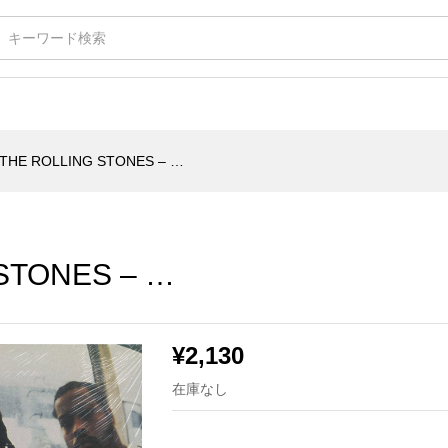
NES – …
THE ROLLING STONES – …
STONES – …
¥
2,130
在庫なし