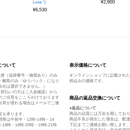
¥
2,900
Love “)
¥
6,530
について
表示価格について
急便（追跡番号・補償あり）のみ
オンラインショップに記載され
・離島のみ「ゆうパック」になり
税込みの価格です。
会社は選択できません。）
（前払いの方はご入金確認）から
のご出荷をこころがけております
商品の返品交換について
出荷が遅れる場合はメールでご連
●返品について
商品の品質には万全を期してお
定も承ります。
商品不良が発生した場合は、配
帯は午前中・12時-14時・14
下記までご連絡お願い致します
-18時・18時-20時・19時-21時
こちらから発送方法、返金処理