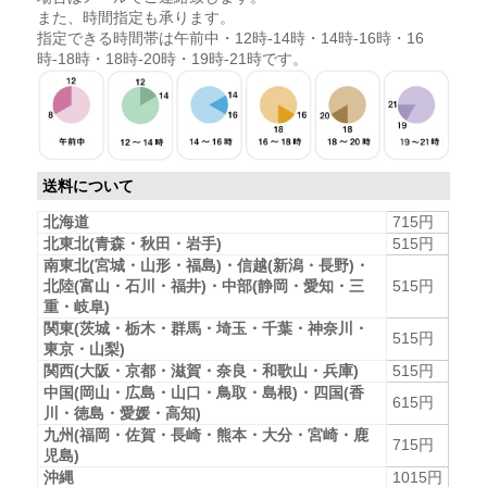
また、時間指定も承ります。
指定できる時間帯は午前中・12時-14時・14時-16時・16
時-18時・18時-20時・19時-21時です。
送料について
北海道
715円
北東北(青森・秋田・岩手)
515円
南東北(宮城・山形・福島)・信越(新潟・長野)・
北陸(富山・石川・福井)・中部(静岡・愛知・三
515円
重・岐阜)
関東(茨城・栃木・群馬・埼玉・千葉・神奈川・
515円
東京・山梨)
関西(大阪・京都・滋賀・奈良・和歌山・兵庫)
515円
中国(岡山・広島・山口・鳥取・島根)・四国(香
615円
川・徳島・愛媛・高知)
九州(福岡・佐賀・長崎・熊本・大分・宮崎・鹿
715円
児島)
沖縄
1015円