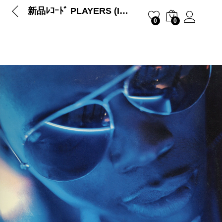
新品ﾚｺｰﾄﾞ PLAYERS (Ice-T, Smoothe Da …
0
0