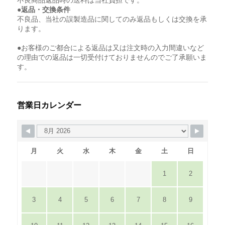
●返品・交換条件
不良品、当社の誤製造品に関してのみ返品もしくは交換を承
ります。
●お客様のご都合による返品は又は注文時の入力間違いなど
の理由での返品は一切受付けておりませんのでご了承願いま
す。
営業日カレンダー
月
火
水
木
金
土
日
1
2
3
4
5
6
7
8
9