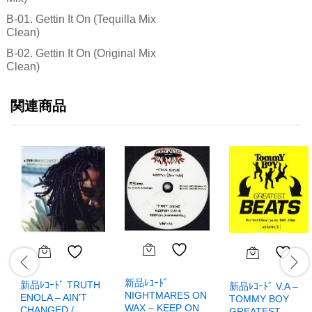
B-01. Gettin It On (Tequilla Mix
Clean)
B-02. Gettin It On (Original Mix
Clean)
関連商品
新品ﾚｺｰﾄﾞ
新品ﾚｺｰﾄﾞ TRUTH
新品ﾚｺｰﾄﾞ V.A –
NIGHTMARES ON
ENOLA – AIN’T
TOMMY BOY
WAX – KEEP ON
CHANGED /
GREATEST