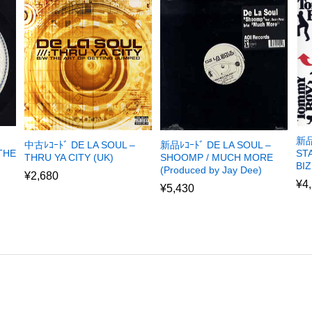
新品
新品ﾚｺｰﾄﾞ DE LA SOUL –
中古ﾚｺｰﾄﾞ DE LA SOUL –
 THE
STA
SHOOMP / MUCH MORE
THRU YA CITY (UK)
BIZ
(Produced by Jay Dee)
¥
2,680
¥
4
¥
5,430