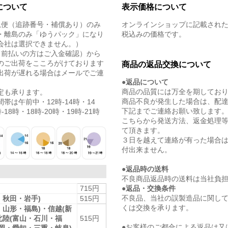
について
表示価格について
急便（追跡番号・補償あり）のみ
オンラインショップに記載され
・離島のみ「ゆうパック」になり
税込みの価格です。
会社は選択できません。）
（前払いの方はご入金確認）から
のご出荷をこころがけております
商品の返品交換について
出荷が遅れる場合はメールでご連
●返品について
商品の品質には万全を期してお
定も承ります。
商品不良が発生した場合は、配
帯は午前中・12時-14時・14
下記までご連絡お願い致します
-18時・18時-20時・19時-21時
こちらから発送方法、返金処理
て頂きます。
３日を越えて連絡が有った場合
付出来ません。
●返品時の送料
不良商品返品時の送料は当社負
●返品・交換条件
715円
不良品、当社の誤製造品に関し
・秋田・岩手)
515円
くは交換を承ります。
・山形・福島)・信越(新
北陸(富山・石川・福
515円
●お客様のご都合による返品は又