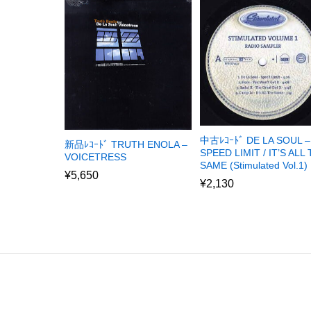
中古ﾚｺｰﾄﾞ DE LA SOUL –
新品ﾚｺｰﾄﾞ TRUTH ENOLA –
SPEED LIMIT / IT’S ALL
VOICETRESS
SAME (Stimulated Vol.1)
¥
5,650
¥
2,130