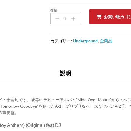
数量:
新
お買い物カゴ
品
ﾚ
ｺ
ｰ
カテゴリー:
Underground
,
全商品
ﾄﾞ
ZION
I
-
REVOLUTION
説明
(B-
BOY
ANTHEM)
数
・未開封です。彼等のデビューアルバム”Mind Over Matter”からのシング
量
’s Kiss Tomorrow Goodbye”を使ったA-1、ブリブリなベースがヤバいA
加の重要盤。
oy Anthem) (Original) feat DJ