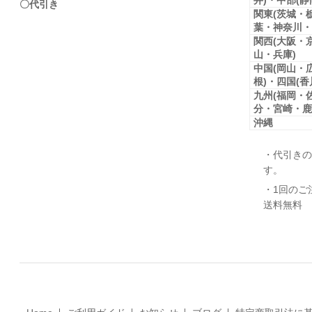
井)・中部(
〇代引き
関東(茨城・
葉・神奈川・
関西(大阪・
山・兵庫)
中国(岡山・
根)・四国(
九州(福岡・
分・宮崎・鹿
沖縄
・代引きの
す。
・1回のご
送料無料