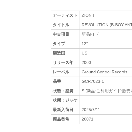
アーティスト
ZION I
タイトル
REVOLUTION (B-BOY AN
中古項目
新品ﾚｺｰﾄﾞ
タイプ
12"
製造国
US
リリース年
2000
レーベル
Ground Control Records
品番
GCR7023-1
状態：盤質
S (新品:ご利用ガイド:販
状態：ジャケ
最新入荷日
2025/7/11
商品番号
26071