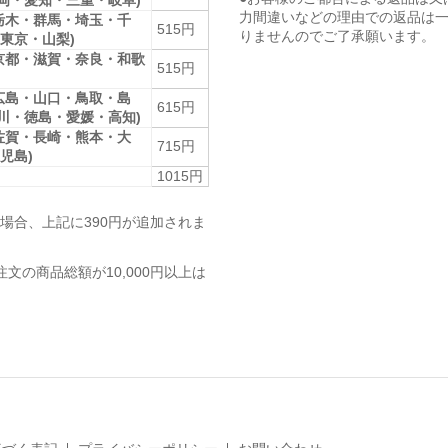
静岡・愛知・三重・岐阜)
力間違いなどの理由での返品は
栃木・群馬・埼玉・千
515円
りませんのでご了承願います。
東京・山梨)
京都・滋賀・奈良・和歌
515円
広島・山口・鳥取・島
615円
香川・徳島・愛媛・高知)
佐賀・長崎・熊本・大
715円
児島)
1015円
場合、上記に390円が追加されま
注文の商品総額が10,000円以上は