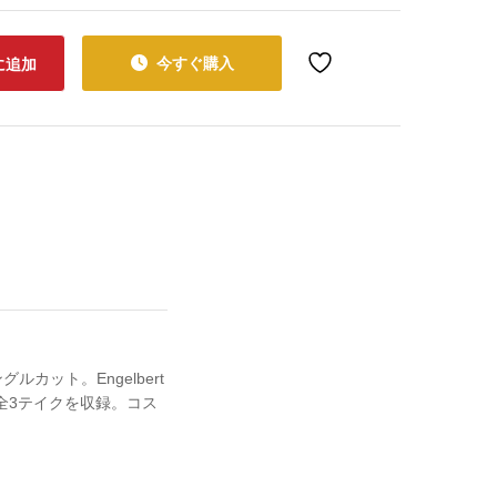
今すぐ購入
に追加
ルカット。Engelbert
-2等、全3テイクを収録。コス