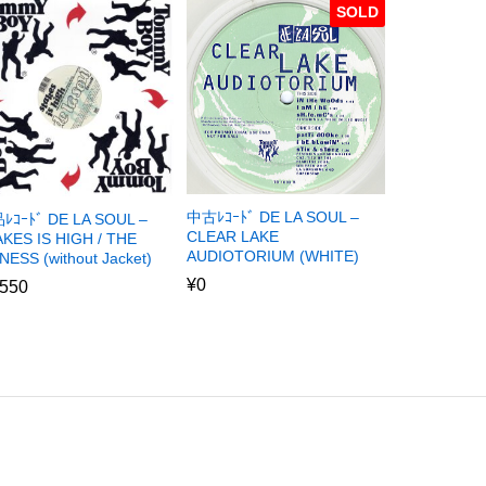
SOLD
中古ﾚｺｰﾄﾞ DE LA SOUL –
ﾚｺｰﾄﾞ DE LA SOUL –
CLEAR LAKE
KES IS HIGH / THE
AUDIOTORIUM (WHITE)
NESS (without Jacket)
¥
0
,550