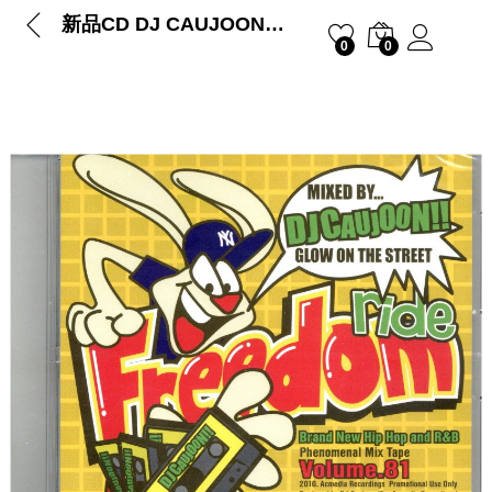
新品CD DJ CAUJOON – HIP HOP & R&B MIX CD VOL.81 FREEDOM RIDE
0
0