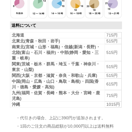
送料について
北海道
715円
北東北(青森・秋田・岩手)
515円
南東北(宮城・山形・福島)・信越(新潟・長野)・
北陸(富山・石川・福井)・中部(静岡・愛知・三
515円
重・岐阜)
関東(茨城・栃木・群馬・埼玉・千葉・神奈川・
515円
東京・山梨)
関西(大阪・京都・滋賀・奈良・和歌山・兵庫)
515円
中国(岡山・広島・山口・鳥取・島根)・四国(香
615円
川・徳島・愛媛・高知)
九州(福岡・佐賀・長崎・熊本・大分・宮崎・鹿
715円
児島)
沖縄
1015円
・代引きの場合、上記に390円が追加されます。
・1回のご注文の商品総額が10,000円以上は送料無料