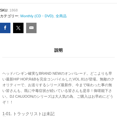
&
SKU:
1868
R&B
カテゴリー:
Monthly (CD・DVD)
,
全商品
MIX
CD
VOL.81
FREEDOM
RIDE
数
説明
量
ヘッドバンギン確実なBRAND NEWのオンパレード。どこよりも早
い最新HIP HOP,R&Bを完全コンパイルしたVOL.81が登場。無敵のク
オリティーで、お送りするシリーズ最新作、今まで味わった事の無
い皆さんも、既に中毒症状が続いている皆さんも是非！御堪能下さ
い。DJ CAUJOONのシリーズは大人気の為、ご購入はお早めにどう
ぞ！！
1-01. トラックリストは未記