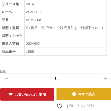
リリース年
2014
レーベル
ACMEDIA
品番
APMC-081
状態：盤質
S (新品:ご利用ガイド:販売条件をご確認下さい。)
状態：ジャケ
最新入荷日
2024/8/2
商品番号
1868
数量:
新
品
CD
DJ
CAUJOON
今すぐ購入
お買い物カゴに追加
-
HIP
お気に入りに追加
HOP