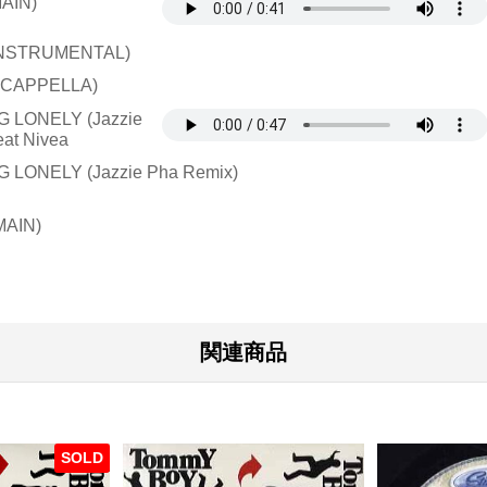
MAIN)
(INSTRUMENTAL)
(ACAPPELLA)
G LONELY (Jazzie
eat Nivea
G LONELY (Jazzie Pha Remix)
MAIN)
関連商品
SOLD