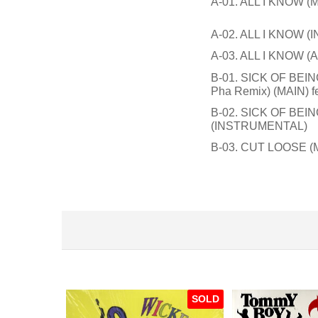
A-01. ALL I KNOW (
A-02. ALL I KNOW 
A-03. ALL I KNOW 
B-01. SICK OF BEIN
Pha Remix) (MAIN) f
B-02. SICK OF BEIN
(INSTRUMENTAL)
B-03. CUT LOOSE (
SOLD