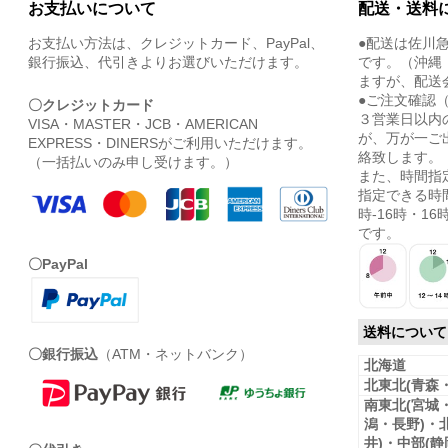
お支払いについて
配送・送料
お支払い方法は、クレジットカード、PayPal、
●配送は佐川
銀行振込、代引きよりお選びいただけます。
です。（沖縄
ますが、配送
●ご注文確認
〇クレジットカード
３営業日以内
VISA・MASTER・JCB・AMERICAN
が、万が一ご
EXPRESS・DINERSがご利用いただけます。
絡致します。
（一括払いのみ申し受けます。）
また、時間指
指定できる時間
時-16時・16時
です。
〇PayPal
送料について
〇銀行振込
（ATM・ネットバンク）
北海道
北東北(青森
南東北(宮城
潟・長野)・
井)・中部(