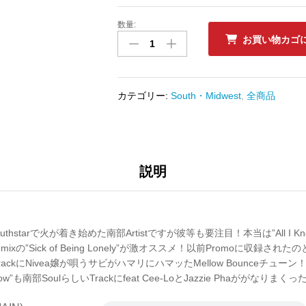
数量:
中
お買い物カゴ
古
ﾚ
ｺ
ｰ
カテゴリー:
South・Midwest
,
全商品
ﾄﾞ
FIELD
MOB
-
ALL
説明
I
KNOW
/
SICK
Southstarで火が着き始めた南部Artistですが彼等も要注目！本当は”All I 
OF
 Remixの”Sick of Being Lonely”が激オススメ！以前Promoに収録さ
BEING
TrackにNivea嬢が唄うサビがハマリにハマッたMellow Bounceチューン！Smil
LONELY
now”も南部SoulらしいTrackにfeat Cee-LoとJazzie Phaががなりまく
数
量