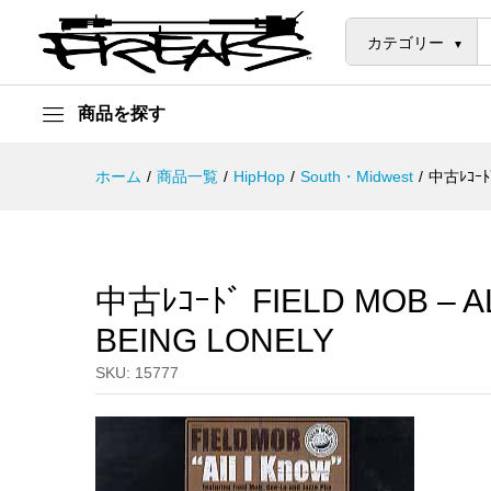
中古ﾚｺｰﾄﾞ FIELD MOB - ALL I
説明
カテゴリー
商品を探す
ホーム
/
商品一覧
/
HipHop
/
South・Midwest
/
中古ﾚｺｰﾄﾞ
中古ﾚｺｰﾄﾞ FIELD MOB – AL
BEING LONELY
SKU:
15777