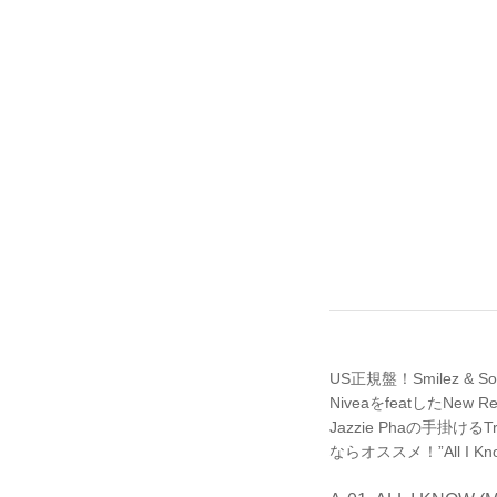
US正規盤！Smilez & 
NiveaをfeatしたNew
Jazzie Phaの手掛ける
ならオススメ！”All I K