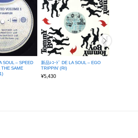
A SOUL – SPEED
新品ﾚｺｰﾄﾞ DE LA SOUL – EGO
新品ﾚｺｰﾄﾞ T
LL THE SAME
TRIPPIN’ (RI)
VOICETRES
1)
¥
5,430
¥
5,650