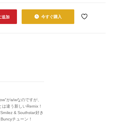
今すぐ購入
に追加
Know”がa/wなのですが、
れたのとは違う新しいRemix！
ez & Southstar好き
ったBuncyチューン！