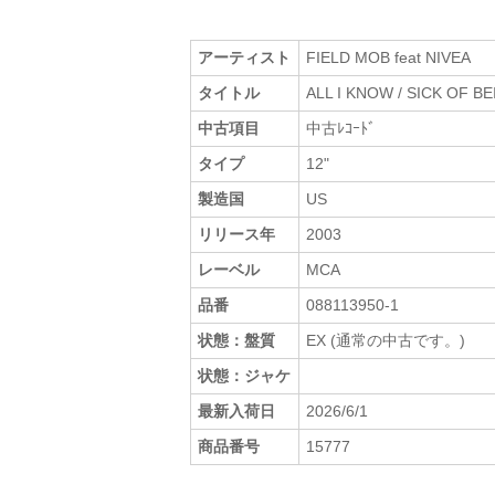
アーティスト
FIELD MOB feat NIVEA
タイトル
ALL I KNOW / SICK OF B
中古項目
中古ﾚｺｰﾄﾞ
タイプ
12"
製造国
US
リリース年
2003
レーベル
MCA
品番
088113950-1
状態：盤質
EX (通常の中古です。)
状態：ジャケ
最新入荷日
2026/6/1
商品番号
15777