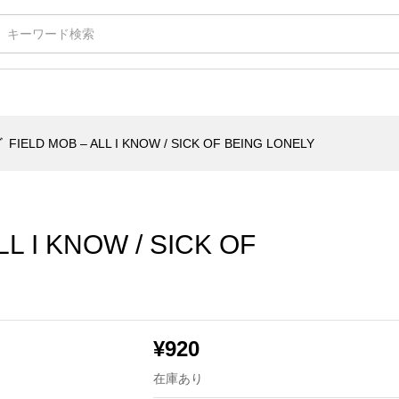
 KNOW / SICK OF BEING LONELY
 FIELD MOB – ALL I KNOW / SICK OF BEING LONELY
L I KNOW / SICK OF
¥
920
在庫あり