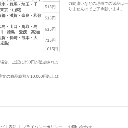
力間違いなどの理由での返品は
栃木・群馬・埼玉・千
515円
りませんのでご了承願います。
東京・山梨)
京都・滋賀・奈良・和歌
515円
広島・山口・鳥取・島
615円
香川・徳島・愛媛・高知)
佐賀・長崎・熊本・大
715円
児島)
1015円
場合、上記に390円が追加されま
注文の商品総額が10,000円以上は
基づく表記
プライバシーポリシー
お問い合わせ