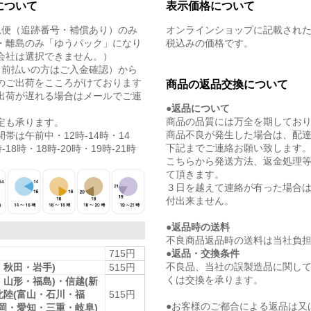
について
表示価格について
急便（追跡番号・補償あり）のみ
オンラインショップに記載され
・離島のみ「ゆうパック」になり
税込みの価格です。
会社は選択できません。）
（前払いの方はご入金確認）から
のご出荷をこころがけております
商品の返品交換について
出荷が遅れる場合はメールでご連
●返品について
商品の品質には万全を期してお
定も承ります。
商品不良が発生した場合は、配
帯は午前中・12時-14時・14
下記までご連絡お願い致します
-18時・18時-20時・19時-21時
こちらから発送方法、返金処理
て頂きます。
３日を越えて連絡が有った場合
付出来ません。
●返品時の送料
不良商品返品時の送料は当社負
●返品・交換条件
715円
不良品、当社の誤製造品に関し
・秋田・岩手)
515円
くは交換を承ります。
・山形・福島)・信越(新
北陸(富山・石川・福
515円
●お客様のご都合による返品は又
静岡・愛知・三重・岐阜)