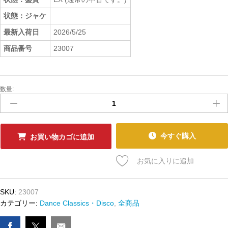
状態：ジャケ
最新入荷日
2026/5/25
商品番号
23007
数量:
中
古
ﾚ
ｺ
ｰ
今すぐ購入
お買い物カゴに追加
ﾄﾞ
CERRONE
お気に入りに追加
-
HOOKED
ON
SKU:
23007
YOU
カテゴリー:
Dance Classics・Disco
,
全商品
数
量