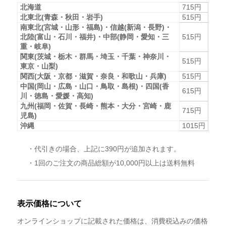
北海道
715円
北東北(青森・秋田・岩手)
515円
南東北(宮城・山形・福島)・信越(新潟・長野)・
北陸(富山・石川・福井)・中部(静岡・愛知・三
515円
重・岐阜)
関東(茨城・栃木・群馬・埼玉・千葉・神奈川・
515円
東京・山梨)
関西(大阪・京都・滋賀・奈良・和歌山・兵庫)
515円
中国(岡山・広島・山口・鳥取・島根)・四国(香
615円
川・徳島・愛媛・高知)
九州(福岡・佐賀・長崎・熊本・大分・宮崎・鹿
715円
児島)
沖縄
1015円
・代引きの場合、上記に390円が追加されます。
・1回のご注文の商品総額が10,000円以上は送料無料
表示価格について
オンラインショップに記載された価格は、消費税込みの価格