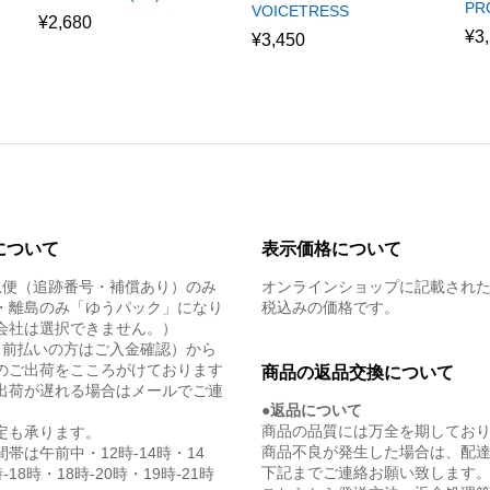
PR
VOICETRESS
¥
2,680
¥
3
¥
3,450
について
表示価格について
急便（追跡番号・補償あり）のみ
オンラインショップに記載され
・離島のみ「ゆうパック」になり
税込みの価格です。
会社は選択できません。）
（前払いの方はご入金確認）から
のご出荷をこころがけております
商品の返品交換について
出荷が遅れる場合はメールでご連
●返品について
商品の品質には万全を期してお
定も承ります。
商品不良が発生した場合は、配
帯は午前中・12時-14時・14
下記までご連絡お願い致します
-18時・18時-20時・19時-21時