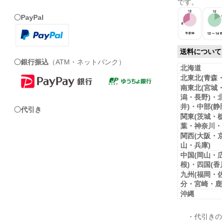
です。
〇PayPal
送料について
〇銀行振込
（ATM・ネットバンク）
北海道
北東北(青森
南東北(宮城
潟・長野)・
井)・中部(
〇代引き
関東(茨城・
葉・神奈川・
関西(大阪・
山・兵庫)
中国(岡山・
根)・四国(
九州(福岡・
分・宮崎・鹿
沖縄
・代引きの