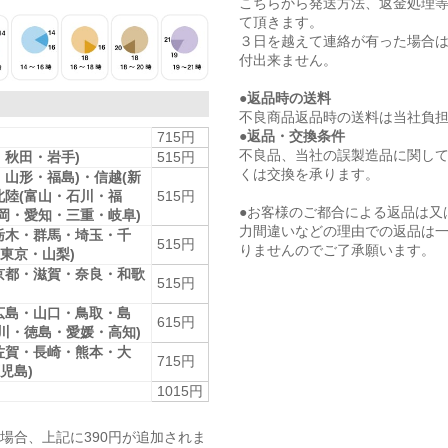
こちらから発送方法、返金処理
て頂きます。
３日を越えて連絡が有った場合
付出来ません。
●返品時の送料
不良商品返品時の送料は当社負
●返品・交換条件
715円
不良品、当社の誤製造品に関し
・秋田・岩手)
515円
くは交換を承ります。
・山形・福島)・信越(新
北陸(富山・石川・福
515円
●お客様のご都合による返品は又
静岡・愛知・三重・岐阜)
力間違いなどの理由での返品は
栃木・群馬・埼玉・千
515円
りませんのでご了承願います。
東京・山梨)
京都・滋賀・奈良・和歌
515円
広島・山口・鳥取・島
615円
香川・徳島・愛媛・高知)
佐賀・長崎・熊本・大
715円
児島)
1015円
場合、上記に390円が追加されま