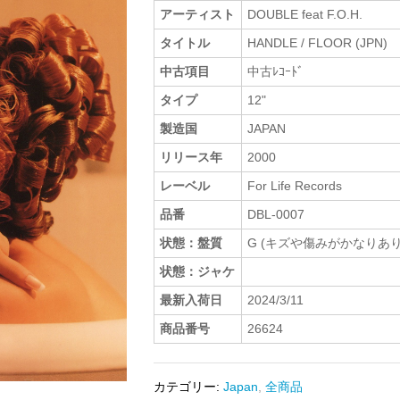
アーティスト
DOUBLE feat F.O.H.
タイトル
HANDLE / FLOOR (JPN)
中古項目
中古ﾚｺｰﾄﾞ
タイプ
12"
製造国
JAPAN
リリース年
2000
レーベル
For Life Records
品番
DBL-0007
状態：盤質
G (キズや傷みがかなりあり
状態：ジャケ
最新入荷日
2024/3/11
商品番号
26624
カテゴリー:
Japan
,
全商品