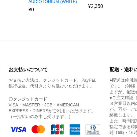
AUDIOTORIUM (WHITE)
¥
2,350
¥
0
お支払いについて
配送・送料
お支払い方法は、クレジットカード、PayPal、
●配送は佐川
銀行振込、代引きよりお選びいただけます。
です。（沖縄
ますが、配送
●ご注文確認
〇クレジットカード
３営業日以内
VISA・MASTER・JCB・AMERICAN
が、万が一ご
EXPRESS・DINERSがご利用いただけます。
絡致します。
（一括払いのみ申し受けます。）
また、時間指
指定できる時間
時-16時・16時