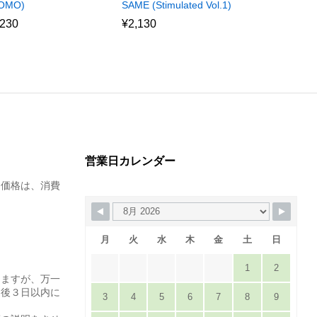
OMO)
SAME (Stimulated Vol.1)
,230
¥
2,130
営業日カレンダー
た価格は、消費
月
火
水
木
金
土
日
1
2
りますが、万一
達後３日以内に
3
4
5
6
7
8
9
。