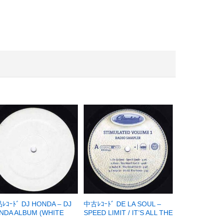
ﾚｺｰﾄﾞ DJ HONDA – DJ
中古ﾚｺｰﾄﾞ DE LA SOUL –
NDA ALBUM (WHITE
SPEED LIMIT / IT’S ALL THE