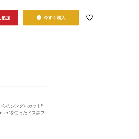
今すぐ購入
に追加
s”からのシングルカット!!
veller”を使ったドス黒フ