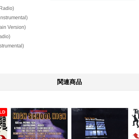
Radio)
Instrumental)
ain Version)
adio)
strumental)
関連商品
LD