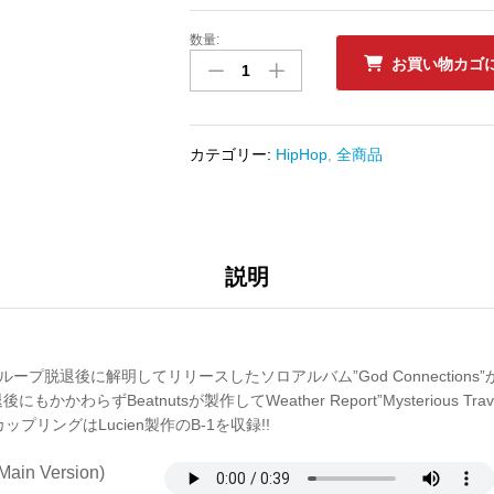
数量:
中
お買い物カゴ
古
ﾚ
ｺ
ｰ
カテゴリー:
HipHop
,
全商品
ﾄﾞ
AL'
TARIQ
-
DO
説明
YO'
THANG
/
SPECTACULAR
onがグループ脱退後に解明してリリースしたソロアルバム”God Connection
数
かわらずBeatnutsが製作してWeather Report”Mysterious Tra
量
ップリングはLucien製作のB-1を収録!!
Main Version)