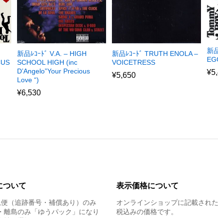
新品
新品ﾚｺｰﾄﾞ V.A. – HIGH
新品ﾚｺｰﾄﾞ TRUTH ENOLA –
EGO
CUS
SCHOOL HIGH (inc
VOICETRESS
D’Angelo”Your Precious
¥
5
¥
5,650
Love “)
¥
6,530
について
表示価格について
急便（追跡番号・補償あり）のみ
オンラインショップに記載され
・離島のみ「ゆうパック」になり
税込みの価格です。