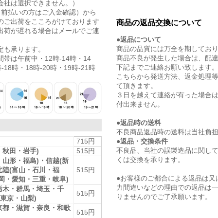
会社は選択できません。）
（前払いの方はご入金確認）から
のご出荷をこころがけております
商品の返品交換について
出荷が遅れる場合はメールでご連
●返品について
商品の品質には万全を期してお
定も承ります。
商品不良が発生した場合は、配
帯は午前中・12時-14時・14
下記までご連絡お願い致します
-18時・18時-20時・19時-21時
こちらから発送方法、返金処理
て頂きます。
３日を越えて連絡が有った場合
付出来ません。
●返品時の送料
不良商品返品時の送料は当社負
●返品・交換条件
715円
不良品、当社の誤製造品に関し
・秋田・岩手)
515円
くは交換を承ります。
・山形・福島)・信越(新
北陸(富山・石川・福
515円
●お客様のご都合による返品は又
静岡・愛知・三重・岐阜)
力間違いなどの理由での返品は
栃木・群馬・埼玉・千
515円
りませんのでご了承願います。
東京・山梨)
京都・滋賀・奈良・和歌
515円