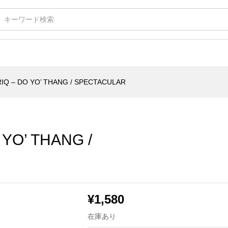
' THANG / SPECTACULAR
RIQ – DO YO’ THANG / SPECTACULAR
 YO’ THANG /
¥
1,580
在庫あり