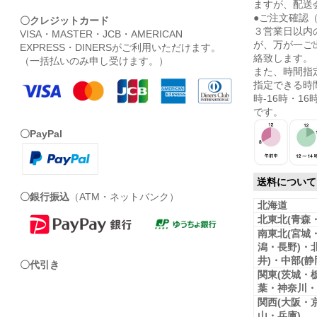
ますが、配送
●ご注文確認
〇クレジットカード
３営業日以内
VISA・MASTER・JCB・AMERICAN
が、万が一ご
EXPRESS・DINERSがご利用いただけます。
絡致します。
（一括払いのみ申し受けます。）
また、時間指
指定できる時間
時-16時・16時
です。
〇PayPal
送料について
〇銀行振込
（ATM・ネットバンク）
北海道
北東北(青森
南東北(宮城
潟・長野)・
井)・中部(
〇代引き
関東(茨城・
葉・神奈川・
関西(大阪・
山・兵庫)