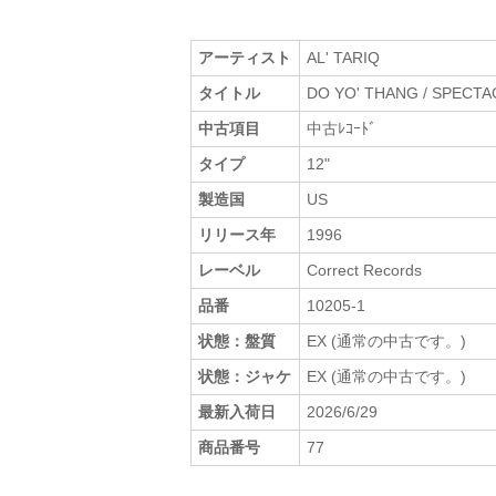
アーティスト
AL' TARIQ
タイトル
DO YO' THANG / SPECT
中古項目
中古ﾚｺｰﾄﾞ
タイプ
12"
製造国
US
リリース年
1996
レーベル
Correct Records
品番
10205-1
状態：盤質
EX (通常の中古です。)
状態：ジャケ
EX (通常の中古です。)
最新入荷日
2026/6/29
商品番号
77