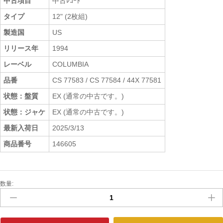
中古項目
中古ﾚｺｰﾄﾞ
タイプ
12" (2枚組)
製造国
US
リリース年
1994
レーベル
COLUMBIA
品番
CS 77583 / CS 77584 / 44X 77581
状態：盤質
EX (通常の中古です。)
状態：ジャケ
EX (通常の中古です。)
最新入荷日
2025/3/13
商品番号
146605
数量:
中
古
ﾚ
ｺ