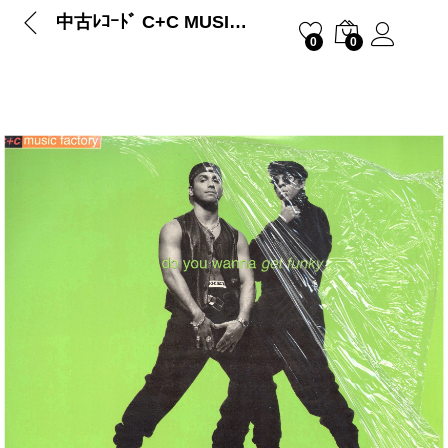
中古ﾚｺｰﾄﾞ C+C MUSIC FACTORY – DO YOU WANNA GET FUNKY
0
0