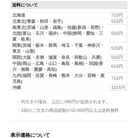
送料について
北海道
715円
北東北(青森・秋田・岩手)
515円
南東北(宮城・山形・福島)・信越(新潟・長野)・
北陸(富山・石川・福井)・中部(静岡・愛知・三
515円
重・岐阜)
関東(茨城・栃木・群馬・埼玉・千葉・神奈川・
515円
東京・山梨)
関西(大阪・京都・滋賀・奈良・和歌山・兵庫)
515円
中国(岡山・広島・山口・鳥取・島根)・四国(香
615円
川・徳島・愛媛・高知)
九州(福岡・佐賀・長崎・熊本・大分・宮崎・鹿
715円
児島)
沖縄
1015円
・代引きの場合、上記に390円が追加されます。
・1回のご注文の商品総額が10,000円以上は送料無料
表示価格について