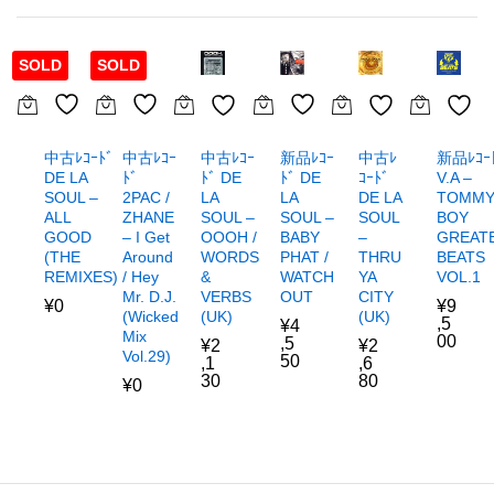
SOLD
SOLD
中古ﾚｺｰﾄﾞ
中古ﾚｺｰ
新品ﾚｺｰ
中古ﾚｺｰ
新品ﾚｺｰ
中古ﾚ
DE LA
ﾄﾞ
ﾄﾞ DE
ﾄﾞ DE
V.A –
ｺｰﾄﾞ
SOUL –
2PAC /
LA
LA
TOMM
DE LA
ALL
ZHANE
SOUL –
SOUL –
BOY
SOUL
GOOD
– I Get
BABY
OOOH /
GREAT
–
(THE
Around
PHAT /
WORDS
BEATS
THRU
REMIXES)
/ Hey
WATCH
&
VOL.1
YA
Mr. D.J.
OUT
VERBS
CITY
¥
0
¥
9
(Wicked
(UK)
(UK)
,5
¥
4
Mix
00
,5
¥
2
¥
2
Vol.29)
50
,1
,6
30
80
¥
0