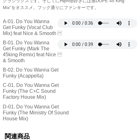
クラシックスです。そしてにHiphop好きには激DOPE”45 King
Mix”をオススメ。フック通りにファンキーです。
A-01. Do You Wanna
Get Funky (Vocal Club
Mix) feat Nice & Smooth
B-01. Do You Wanna
Get Funky (Mark The
45king Remix) feat Nice
& Smooth
B-02. Do You Wanna Get
Funky (Acappella)
C-01. Do You Wanna Get
Funky (The C+C Sound
Factory House Mix)
D-01. Do You Wanna Get
Funky (The Ministry Of Sound
House Mix)
関連商品