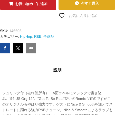
ｰ
今すぐ購入
お買い物カゴに追加
ﾄﾞ
C+C
お気に入りに追加
MUSIC
FACTORY
SKU:
146605
-
カテゴリー:
HipHop
,
R&B
,
全商品
DO
YOU
WANNA
GET
FUNKY
数
説明
量
シュリンク付（破れ箇所有）・A面ラベルにマジックで書き込
み。’94 US Org 12″。”Got To Be Real”使いのRemixも有名ですがこ
のオリジナルもやはり強力です。ゲストにNice & Smoothを迎えてス
トレートに踊れる強力R&Bチューン。Nice & Smoothによるラップも