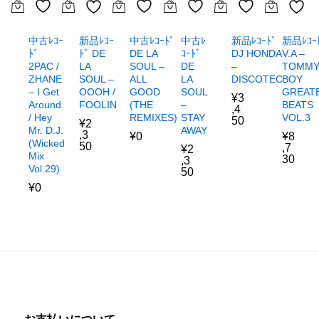
新品ﾚｺｰﾄﾞ
中古ﾚｺｰ
中古ﾚｺｰﾄﾞ
中古ﾚ
新品ﾚｺｰ
新品ﾚｺｰ
DJ HONDA
ﾄﾞ
DE LA
ｺｰﾄﾞ
ﾄﾞ DE
V.A –
–
2PAC /
SOUL –
DE
LA
TOMM
DISCOTEC
ZHANE
ALL
LA
SOUL –
BOY
– I Get
GOOD
SOUL
OOOH /
GREAT
¥
3
Around
(THE
–
FOOLIN
BEATS
,4
/ Hey
REMIXES)
STAY
VOL.3
50
¥
2
Mr. D.J.
AWAY
,3
¥
0
¥
8
(Wicked
50
,7
¥
2
Mix
30
,3
Vol.29)
50
¥
0