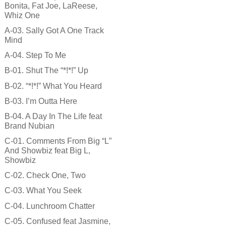
Bonita, Fat Joe, LaReese,
Whiz One
A-03. Sally Got A One Track
Mind
A-04. Step To Me
B-01. Shut The “*!*!” Up
B-02. “*!*!” What You Heard
B-03. I’m Outta Here
B-04. A Day In The Life feat
Brand Nubian
C-01. Comments From Big “L”
And Showbiz feat Big L,
Showbiz
C-02. Check One, Two
C-03. What You Seek
C-04. Lunchroom Chatter
C-05. Confused feat Jasmine,