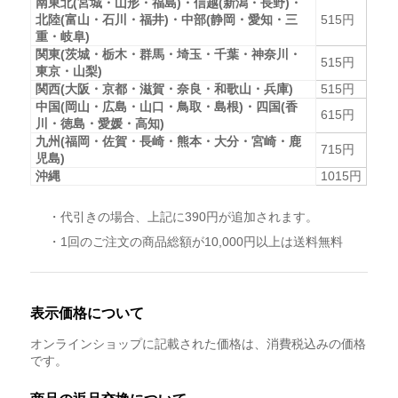
南東北(宮城・山形・福島)・信越(新潟・長野)・
北陸(富山・石川・福井)・中部(静岡・愛知・三
515円
重・岐阜)
関東(茨城・栃木・群馬・埼玉・千葉・神奈川・
515円
東京・山梨)
関西(大阪・京都・滋賀・奈良・和歌山・兵庫)
515円
中国(岡山・広島・山口・鳥取・島根)・四国(香
615円
川・徳島・愛媛・高知)
九州(福岡・佐賀・長崎・熊本・大分・宮崎・鹿
715円
児島)
沖縄
1015円
・代引きの場合、上記に390円が追加されます。
・1回のご注文の商品総額が10,000円以上は送料無料
表示価格について
オンラインショップに記載された価格は、消費税込みの価格
です。