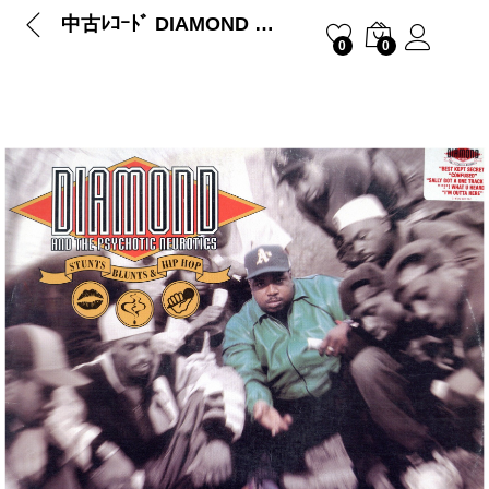
中古ﾚｺｰﾄﾞ DIAMOND and The Psychotic Neurotics – STUNTS, BLUNTS & HIP HOP
0
0