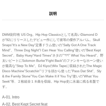
説明
DMM刻印有 US Org。Hip Hop Classicsとして名高いDiamond D
が’92にリリースしたデビュー作にして彼等の傑作アルバム。Skull
Snaps”It’s a New Day”定番ドラム使いの”Sally Got A One Track
Mind”、Three Dog Night”I Can Hear You Calling”使いの”Best Kept
Secret”、Baby Huey”Hard Times”ネタの””*!*!” What You Heard”、野
太いビートにSolomon Burke”Fight Back”のファンキーなホーン使い
が最高な”Step To Me”、DJ KiyoのMix Tapeに収録されたThe Magic
Disco Machine”Scratchin'”リフを頭から使った”Pass Dat Shit”、Sly
& the Family Stone”You Can Make It if You Try”使いの”What You
Seek”等、２枚組全１８曲を収録。Hip Hop史に永遠に残る名盤で
す。
A-01. Intro
A-02. Best Kept Secret feat