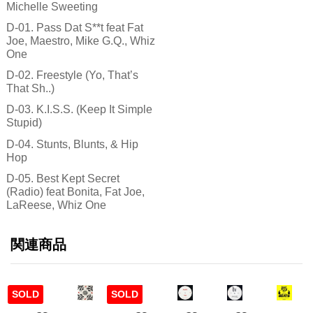
Michelle Sweeting
D-01. Pass Dat S**t feat Fat
Joe, Maestro, Mike G.Q., Whiz
One
D-02. Freestyle (Yo, That’s
That Sh..)
D-03. K.I.S.S. (Keep It Simple
Stupid)
D-04. Stunts, Blunts, & Hip
Hop
D-05. Best Kept Secret
(Radio) feat Bonita, Fat Joe,
LaReese, Whiz One
関連商品
SOLD
SOLD