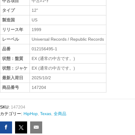
中古項目
中古ﾚｺｰﾄﾞ
タイプ
12"
製造国
US
リリース年
1999
レーベル
Universal Records / Republic Records
品番
012156495-1
状態：盤質
EX (通常の中古です。)
状態：ジャケ
EX (通常の中古です。)
最新入荷日
2025/10/2
商品番号
147204
SKU:
147204
カテゴリー:
HipHop
,
Texas
,
全商品