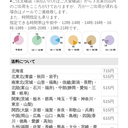
●ご注文確認（前払いの方はご入金確認）から３営業日以内
のご出荷をこころがけておりますが、万が一ご出荷が遅れる
場合はメールでご連絡致します。
また、時間指定も承ります。
指定できる時間帯は午前中・12時-14時・14時-16時・16
時-18時・18時-20時・19時-21時です。
送料について
北海道
715円
北東北(青森・秋田・岩手)
515円
南東北(宮城・山形・福島)・信越(新潟・長野)・
北陸(富山・石川・福井)・中部(静岡・愛知・三
515円
重・岐阜)
関東(茨城・栃木・群馬・埼玉・千葉・神奈川・
515円
東京・山梨)
関西(大阪・京都・滋賀・奈良・和歌山・兵庫)
515円
中国(岡山・広島・山口・鳥取・島根)・四国(香
615円
川・徳島・愛媛・高知)
九州(福岡・佐賀・長崎・熊本・大分・宮崎・鹿