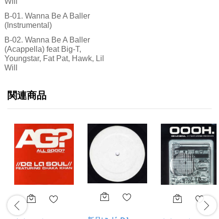
Will
B-01. Wanna Be A Baller
(Instrumental)
B-02. Wanna Be A Baller
(Acappella) feat Big-T,
Youngstar, Fat Pat, Hawk, Lil
Will
関連商品