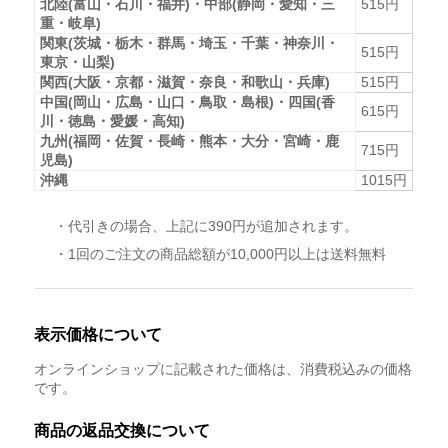
北陸(富山・石川・福井)・中部(静岡・愛知・三
515円
重・岐阜)
関東(茨城・栃木・群馬・埼玉・千葉・神奈川・
515円
東京・山梨)
関西(大阪・京都・滋賀・奈良・和歌山・兵庫)
515円
中国(岡山・広島・山口・鳥取・島根)・四国(香
615円
川・徳島・愛媛・高知)
九州(福岡・佐賀・長崎・熊本・大分・宮崎・鹿
715円
児島)
沖縄
1015円
・代引きの場合、上記に390円が追加されます。
・1回のご注文の商品総額が10,000円以上は送料無料
表示価格について
オンラインショップに記載された価格は、消費税込みの価格
です。
商品の返品交換について