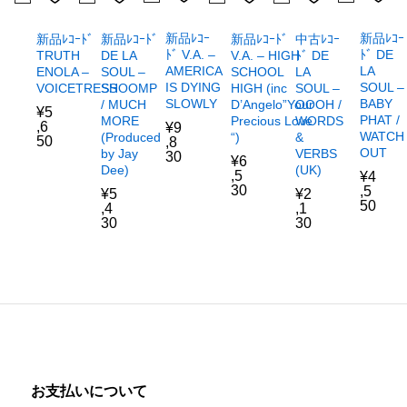
新品ﾚｺｰ
新品ﾚｺｰ
新品ﾚｺｰﾄﾞ
新品ﾚｺｰﾄﾞ
新品ﾚｺｰﾄﾞ
中古ﾚｺｰ
ﾄﾞ V.A. –
ﾄﾞ DE
TRUTH
DE LA
V.A. – HIGH
ﾄﾞ DE
AMERICA
LA
ENOLA –
SOUL –
SCHOOL
LA
IS DYING
SOUL –
VOICETRESS
SHOOMP
HIGH (inc
SOUL –
SLOWLY
BABY
/ MUCH
D’Angelo”Your
OOOH /
¥
5
PHAT /
MORE
Precious Love
WORDS
,6
¥
9
WATCH
(Produced
“)
&
50
,8
OUT
by Jay
VERBS
30
¥
6
Dee)
(UK)
,5
¥
4
30
,5
¥
5
¥
2
50
,4
,1
30
30
お支払いについて