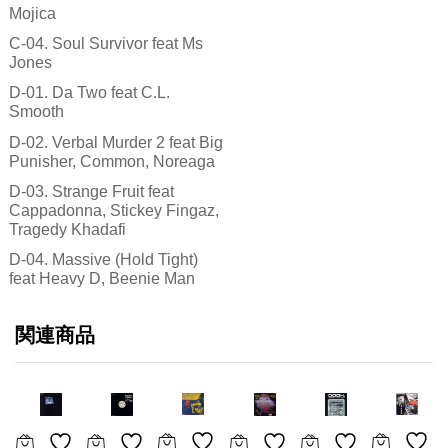
Mojica
C-04. Soul Survivor feat Ms
Jones
D-01. Da Two feat C.L.
Smooth
D-02. Verbal Murder 2 feat Big
Punisher, Common, Noreaga
D-03. Strange Fruit feat
Cappadonna, Stickey Fingaz,
Tragedy Khadafi
D-04. Massive (Hold Tight)
feat Heavy D, Beenie Man
関連商品