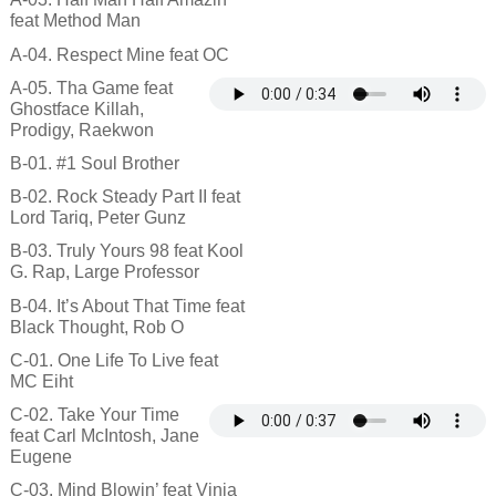
feat Method Man
A-04. Respect Mine feat OC
A-05. Tha Game feat
Ghostface Killah,
Prodigy, Raekwon
B-01. #1 Soul Brother
B-02. Rock Steady Part II feat
Lord Tariq, Peter Gunz
B-03. Truly Yours 98 feat Kool
G. Rap, Large Professor
B-04. It’s About That Time feat
Black Thought, Rob O
C-01. One Life To Live feat
MC Eiht
C-02. Take Your Time
feat Carl McIntosh, Jane
Eugene
C-03. Mind Blowin’ feat Vinia