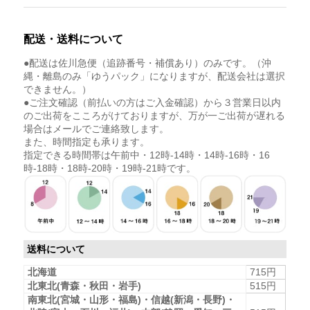
配送・送料について
●配送は佐川急便（追跡番号・補償あり）のみです。（沖
縄・離島のみ「ゆうパック」になりますが、配送会社は選択
できません。）
●ご注文確認（前払いの方はご入金確認）から３営業日以内
のご出荷をこころがけておりますが、万が一ご出荷が遅れる
場合はメールでご連絡致します。
また、時間指定も承ります。
指定できる時間帯は午前中・12時-14時・14時-16時・16
時-18時・18時-20時・19時-21時です。
送料について
北海道
715円
北東北(青森・秋田・岩手)
515円
南東北(宮城・山形・福島)・信越(新潟・長野)・