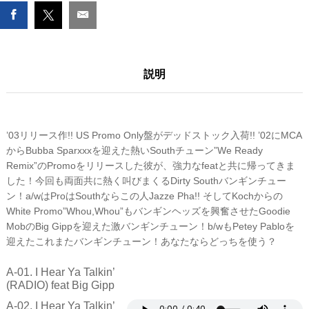
YA
TALKIN'
/
ROCK
LIKE
説明
WHAT?
数
量
’03リリース作!! US Promo Only盤がデッドストック入荷!! ’02にMCA
からBubba Sparxxxを迎えた熱いSouthチューン”We Ready
Remix”のPromoをリリースした彼が、強力なfeatと共に帰ってきま
した！今回も両面共に熱く叫びまくるDirty Southバンギンチュー
ン！a/wはProはSouthならこの人Jazze Pha!! そしてKochからの
White Promo”Whou,Whou”もバンギンヘッズを興奮させたGoodie
MobのBig Gippを迎えた激バンギンチューン！b/wもPetey Pabloを
迎えたこれまたバンギンチューン！あなたならどっちを使う？
A-01. I Hear Ya Talkin’
(RADIO) feat Big Gipp
A-02. I Hear Ya Talkin’