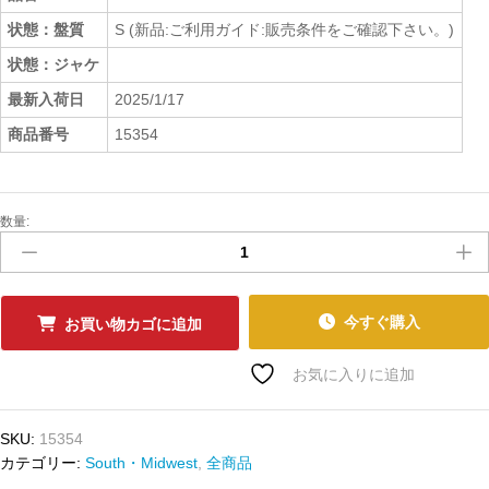
状態：盤質
S (新品:ご利用ガイド:販売条件をご確認下さい。)
状態：ジャケ
最新入荷日
2025/1/17
商品番号
15354
数量:
新
品
ﾚ
ｺ
ｰ
今すぐ購入
お買い物カゴに追加
ﾄﾞ
ARCHIE
お気に入りに追加
EVERSOLE
-
SKU:
15354
I
カテゴリー:
South・Midwest
,
全商品
HEAR