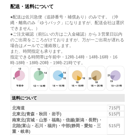
配送・送料について
●配送は佐川急便（追跡番号・補償あり）のみです。（沖
縄・離島のみ「ゆうパック」になりますが、配送会社は選択
できません。）
●ご注文確認（前払いの方はご入金確認）から３営業日以内
のご出荷をこころがけておりますが、万が一ご出荷が遅れる
場合はメールでご連絡致します。
また、時間指定も承ります。
指定できる時間帯は午前中・12時-14時・14時-16時・16
時-18時・18時-20時・19時-21時です。
送料について
北海道
715円
北東北(青森・秋田・岩手)
515円
南東北(宮城・山形・福島)・信越(新潟・長野)・
北陸(富山・石川・福井)・中部(静岡・愛知・三
515円
重・岐阜)