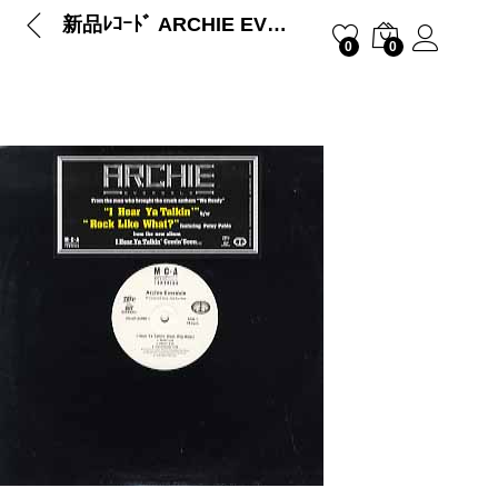
新品ﾚｺｰﾄﾞ ARCHIE EVERSOLE – I HEAR YA TALKIN’ / ROCK LIKE WHAT?
0
0