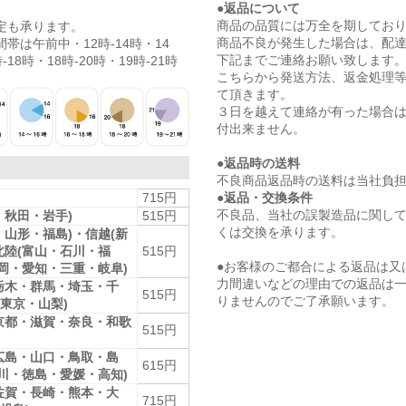
●返品について
商品の品質には万全を期してお
定も承ります。
商品不良が発生した場合は、配
帯は午前中・12時-14時・14
下記までご連絡お願い致します
-18時・18時-20時・19時-21時
こちらから発送方法、返金処理
て頂きます。
３日を越えて連絡が有った場合
付出来ません。
●返品時の送料
不良商品返品時の送料は当社負
●返品・交換条件
715円
不良品、当社の誤製造品に関し
・秋田・岩手)
515円
くは交換を承ります。
・山形・福島)・信越(新
北陸(富山・石川・福
515円
●お客様のご都合による返品は又
静岡・愛知・三重・岐阜)
力間違いなどの理由での返品は
栃木・群馬・埼玉・千
515円
りませんのでご了承願います。
東京・山梨)
京都・滋賀・奈良・和歌
515円
広島・山口・鳥取・島
615円
香川・徳島・愛媛・高知)
佐賀・長崎・熊本・大
715円