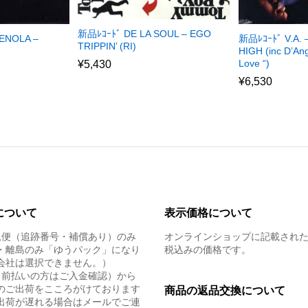
新品ﾚｺｰﾄﾞ DE LA SOUL – EGO
ENOLA –
新品ﾚｺｰﾄﾞ V.A.
TRIPPIN’ (RI)
HIGH (inc D’An
Love “)
¥
5,430
¥
6,530
について
表示価格について
急便（追跡番号・補償あり）のみ
オンラインショップに記載され
・離島のみ「ゆうパック」になり
税込みの価格です。
会社は選択できません。）
（前払いの方はご入金確認）から
のご出荷をこころがけております
商品の返品交換について
出荷が遅れる場合はメールでご連