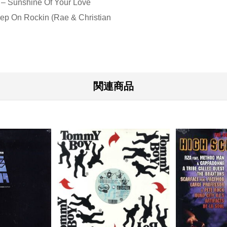
 – Sunshine Of Your Love
eep On Rockin (Rae & Christian
関連商品