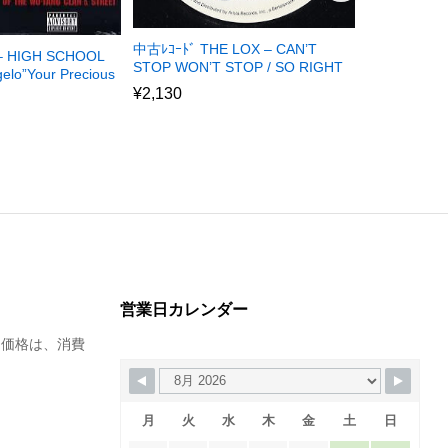
中古ﾚｺｰﾄﾞ THE LOX – CAN’T
新品ﾚｺｰﾄﾞ DE
 – HIGH SCHOOL
STOP WON’T STOP / SO RIGHT
ITZSOWEEZ
gelo”Your Precious
¥
2,130
¥
6,200
営業日カレンダー
た価格は、消費
月
火
水
木
金
土
日