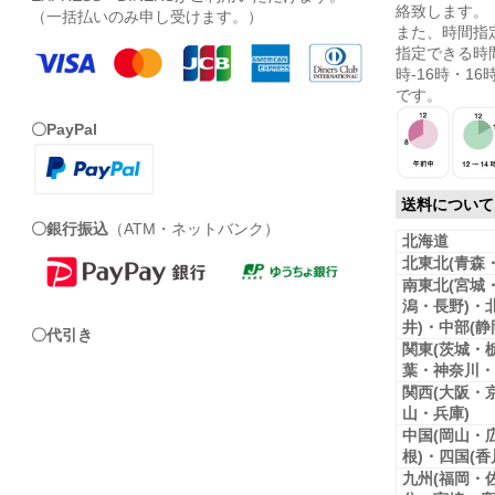
絡致します。
（一括払いのみ申し受けます。）
また、時間指
指定できる時間
時-16時・16時
です。
〇PayPal
送料について
〇銀行振込
（ATM・ネットバンク）
北海道
北東北(青森
南東北(宮城
潟・長野)・
井)・中部(
〇代引き
関東(茨城・
葉・神奈川・
関西(大阪・
山・兵庫)
中国(岡山・
根)・四国(
九州(福岡・