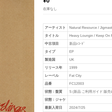
¥
0
在庫なし
アーティスト
Natural Resource / Jigmas
タイトル
Heavy Loungin / Keep On R
中古項目
新品ﾚｺｰﾄﾞ
タイプ
EP
製造国
UK
リリース年
1999
レーベル
Fat City
品番
FC12003
状態：盤質
S (新品:ご利用ガイド:販
状態：ジャケ
最新入荷日
2024/7/25