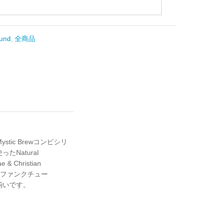
und
,
全商品
tic Brewコンピシリ
ったNatural
 & Christian
よるファンクチュー
曲揃いです。