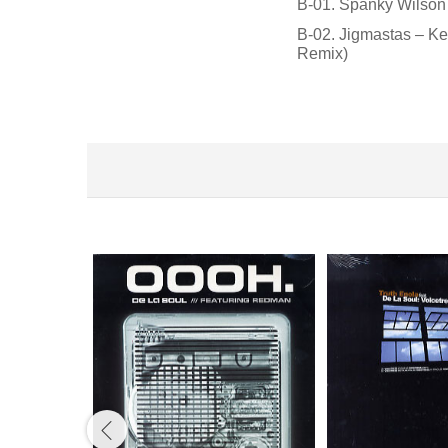
B-01. Spanky Wilson
B-02. Jigmastas – K
Remix)