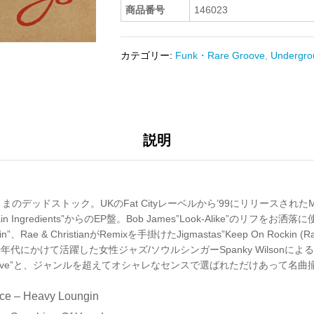
商品番号
146023
カテゴリー:
Funk・Rare Groove
,
Undergro
説明
デッドストック。UKのFat Cityレーベルから’99にリリースされたMys
 Ingredients”からのEP盤。Bob James”Look-Alike”のリフをお洒落に使
in”、Rae & ChristianがRemixを手掛けたJigmastas”Keep On Rockin (Rae
ら70年代にかけて活躍した女性ジャズ/ソウルシンガーSpanky Wilsonに
 Your Love”と、ジャンルを超えてオシャレなセンスで選ばれただけあって名
rce – Heavy Loungin