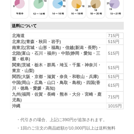
送料について
北海道
715円
北東北(青森・秋田・岩手)
515円
南東北(宮城・山形・福島)・信越(新潟・長野)・
北陸(富山・石川・福井)・中部(静岡・愛知・三
515円
重・岐阜)
関東(茨城・栃木・群馬・埼玉・千葉・神奈川・
515円
東京・山梨)
関西(大阪・京都・滋賀・奈良・和歌山・兵庫)
515円
中国(岡山・広島・山口・鳥取・島根)・四国(香
615円
川・徳島・愛媛・高知)
九州(福岡・佐賀・長崎・熊本・大分・宮崎・鹿
715円
児島)
沖縄
1015円
・代引きの場合、上記に390円が追加されます。
・1回のご注文の商品総額が10,000円以上は送料無料