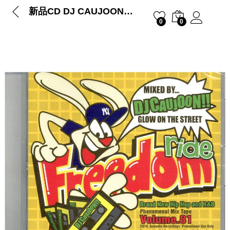
新品CD DJ CAUJOON – HIP HOP & R&B MIX CD VOL.81 FREEDOM RIDE
0
0