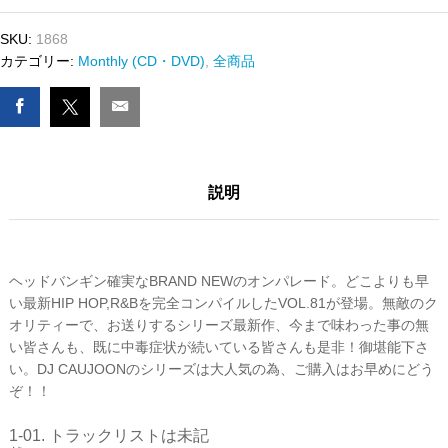
&
SKU:
1868
R&B
カテゴリー:
Monthly (CD・DVD)
,
全商品
MIX
CD
VOL.81
FREEDOM
RIDE
数
説明
量
ヘッドバンギン確実なBRAND NEWのオンパレード。どこよりも早
い最新HIP HOP,R&Bを完全コンパイルしたVOL.81が登場。無敵のク
オリティーで、お送りするシリーズ最新作、今まで味わった事の無
い皆さんも、既に中毒症状が続いている皆さんも是非！御堪能下さ
い。DJ CAUJOONのシリーズは大人気の為、ご購入はお早めにどう
ぞ！！
1-01. トラックリストは未記