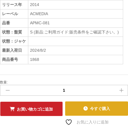
リリース年
2014
レーベル
ACMEDIA
品番
APMC-081
状態：盤質
S (新品:ご利用ガイド:販売条件をご確認下さい。)
状態：ジャケ
最新入荷日
2024/8/2
商品番号
1868
数量:
新
品
CD
DJ
CAUJOON
今すぐ購入
お買い物カゴに追加
-
HIP
お気に入りに追加
HOP