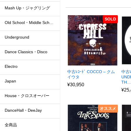
Mash Up・ジャグリング
SOLD
Old School・Middle School
Underground
Dance Classics・Disco
Electro
中古ﾚｺｰﾄﾞ COCCO – クム
中古ﾚ
イウタ
UND
Japan
TH…
¥
30,950
¥
25
House・クロスオーバー
オススメ
DanceHall・DeeJay
全商品