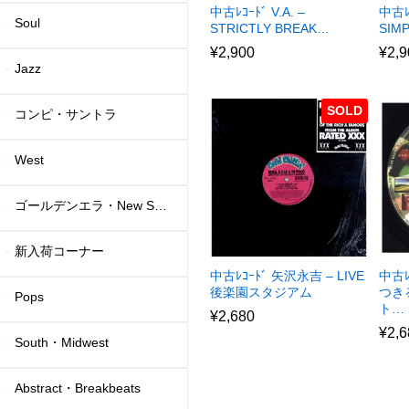
中古ﾚｺｰﾄﾞ V.A. –
中古ﾚ
Soul
STRICTLY BREAK…
SIM
¥
2,900
¥
2,9
Jazz
SOLD
コンピ・サントラ
West
ゴールデンエラ・New School
新入荷コーナー
中古ﾚｺｰﾄﾞ 矢沢永吉 – LIVE
中古ﾚ
後楽園スタジアム
つき
Pops
ト…
¥
2,680
¥
2,6
South・Midwest
Abstract・Breakbeats