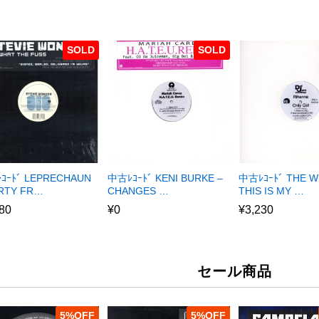
SOLD
SOLD
ｺｰﾄﾞ LEPRECHAUN
中古ﾚｺｰﾄﾞ KENI BURKE –
中古ﾚｺｰﾄﾞ THE W
ARTY FR…
CHANGES …
THIS IS MY …
80
¥
0
¥
3,230
セール商品
5
%
5
%