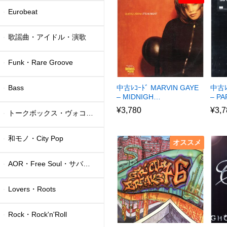
Eurobeat
歌謡曲・アイドル・演歌
Funk・Rare Groove
Bass
中古ﾚｺｰﾄﾞ MARVIN GAYE
中古ﾚ
– MIDNIGH…
– P
¥
3,780
¥
3,7
トークボックス・ヴォコーダー
和モノ・City Pop
オススメ
AOR・Free Soul・サバービア
Lovers・Roots
Rock・Rock'n'Roll