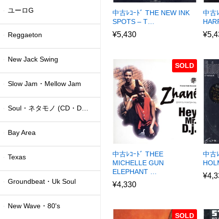
ユーロG
中古ﾚｺｰﾄﾞ THE NEW INK
中古ﾚ
SPOTS – T…
HAR
¥
5,430
¥
5,4
Reggaeton
New Jack Swing
SOLD
Slow Jam・Mellow Jam
Soul・ネタモノ (CD・DVD)
Bay Area
中古ﾚｺｰﾄﾞ THEE
中古ﾚｺ
Texas
MICHELLE GUN
HOL
ELEPHANT …
¥
4,3
Groundbeat・Uk Soul
¥
4,330
New Wave・80's
SOLD