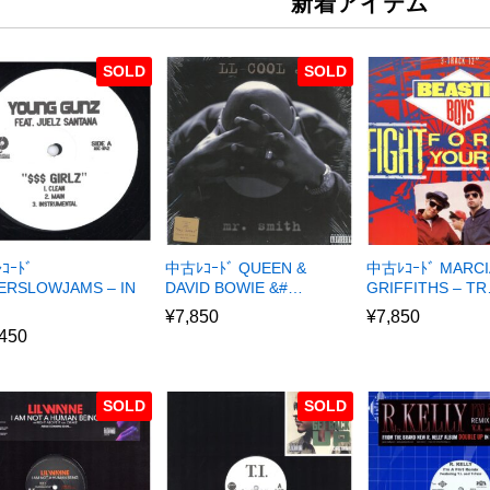
新着アイテム
SOLD
SOLD
ｺｰﾄﾞ
中古ﾚｺｰﾄﾞ QUEEN &
中古ﾚｺｰﾄﾞ MARCI
ERSLOWJAMS – IN
DAVID BOWIE &#…
GRIFFITHS – T
¥
7,850
¥
7,850
,450
SOLD
SOLD