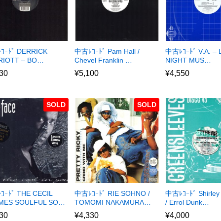
ｺｰﾄﾞ DERRICK
中古ﾚｺｰﾄﾞ Pam Hall /
中古ﾚｺｰﾄﾞ V.A. – 
RIOTT – BO…
Chevel Franklin …
NIGHT MUS…
30
¥
5,100
¥
4,550
SOLD
SOLD
ｰﾄﾞ THE CECIL
中古ﾚｺｰﾄﾞ RIE SOHNO /
中古ﾚｺｰﾄﾞ Shirley
MES SOULFUL SO…
TOMOMI NAKAMURA…
/ Errol Dunk…
30
¥
4,330
¥
4,000