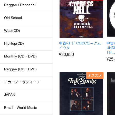
Reggae / Dancehall
Old School
West(CD)
中古ﾚｺｰﾄﾞ COCCO – クム
中古ﾚ
HipHop(CD)
イウタ
UND
TH…
¥
30,950
Monthly (CD・DVD)
¥
25
Reggae (CD・DVD)
オススメ
チカーノ・ラティーノ
JAPAN
Brazil・World Music