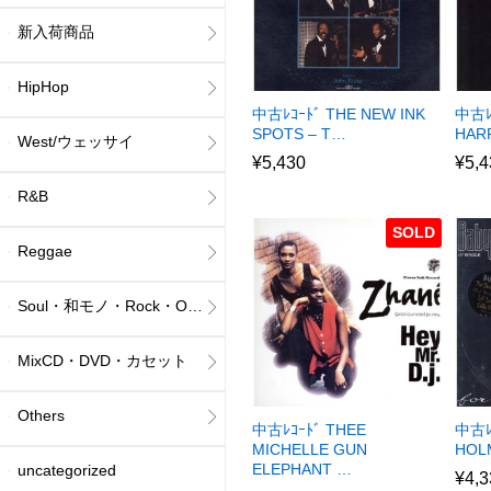
新入荷商品
HipHop
中古ﾚｺｰﾄﾞ THE NEW INK
中古ﾚ
SPOTS – T…
HAR
West/ウェッサイ
¥
5,430
¥
5,4
R&B
SOLD
Reggae
Soul・和モノ・Rock・Others
MixCD・DVD・カセット
Others
中古ﾚｺｰﾄﾞ THEE
中古ﾚｺ
MICHELLE GUN
HOL
ELEPHANT …
uncategorized
¥
4,3