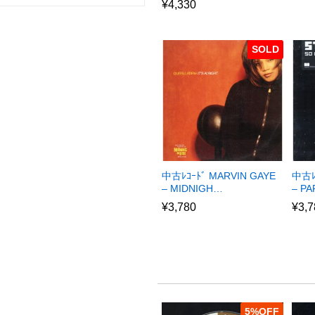
¥
4,330
SOLD
中古ﾚｺｰﾄﾞ MARVIN GAYE
中古ﾚ
– MIDNIGH…
– P
¥
3,780
¥
3,7
5
%