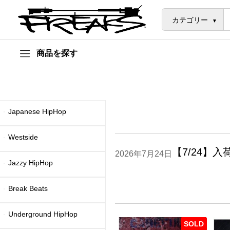
カテゴリー
商品を探す
Japanese HipHop
Westside
【7/24】入
2026年7月24日
Jazzy HipHop
Break Beats
Underground HipHop
SOLD