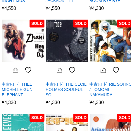
NIGHT MUS…
JACKSON – LI…
BOOM BYE BYE
¥
4,550
¥
4,550
¥
4,330
SOLD
SOLD
SOLD
中古ﾚｺｰﾄﾞ THEE
中古ﾚｺｰﾄﾞ THE CECIL
中古ﾚｺｰﾄﾞ RIE SOHN
MICHELLE GUN
HOLMES SOULFUL
/ TOMOMI
ELEPHANT …
SO…
NAKAMURA…
¥
4,330
¥
4,330
¥
4,330
SOLD
SOLD
SOLD