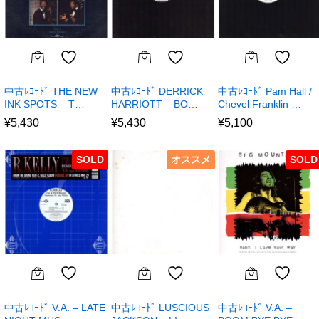
中古ﾚｺｰﾄﾞ THE NEW
中古ﾚｺｰﾄﾞ DERRICK
中古ﾚｺｰﾄﾞ Pam Hall /
INK SPOTS – T…
HARRIOTT – BO…
Chevel Franklin …
¥
5,430
¥
5,430
¥
5,100
SOLD
オススメ
SOLD
中古ﾚｺｰﾄﾞ V.A. – LATE
中古ﾚｺｰﾄﾞ LUSCIOUS
中古ﾚｺｰﾄﾞ V.A. –