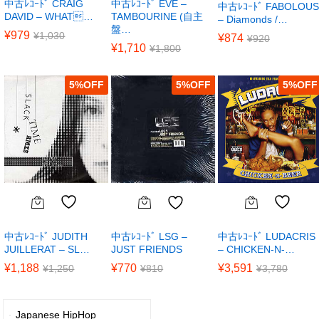
中古ﾚｺｰﾄﾞ CRAIG
中古ﾚｺｰﾄﾞ EVE –
中古ﾚｺｰﾄﾞ FABOLOUS
DAVID – WHAT…
TAMBOURINE (自主
– Diamonds /…
盤…
¥
979
¥
1,030
¥
874
¥
920
¥
1,710
¥
1,800
5
%
5
%
5
%
中古ﾚｺｰﾄﾞ JUDITH
中古ﾚｺｰﾄﾞ LUDACRIS
中古ﾚｺｰﾄﾞ LSG –
JUILLERAT – SL…
– CHICKEN-N-…
JUST FRIENDS
¥
1,188
¥
3,591
¥
770
¥
1,250
¥
3,780
¥
810
Japanese HipHop