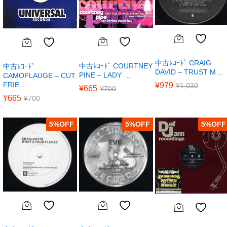
中古ﾚｺｰﾄﾞ CRAIG
中古ﾚｺｰﾄﾞ COURTNEY
中古ﾚｺｰﾄﾞ
DAVID – TRUST M…
PINE – LADY …
CAMOFLAUGE – CUT
FRIE…
¥
979
¥
1,030
¥
665
¥
700
¥
665
¥
700
5
%
5
%
5
%