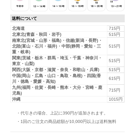
送料について
北海道
715円
北東北(青森・秋田・岩手)
515円
南東北(宮城・山形・福島)・信越(新潟・長野)・
北陸(富山・石川・福井)・中部(静岡・愛知・三
515円
重・岐阜)
関東(茨城・栃木・群馬・埼玉・千葉・神奈川・
515円
東京・山梨)
関西(大阪・京都・滋賀・奈良・和歌山・兵庫)
515円
中国(岡山・広島・山口・鳥取・島根)・四国(香
615円
川・徳島・愛媛・高知)
九州(福岡・佐賀・長崎・熊本・大分・宮崎・鹿
715円
児島)
沖縄
1015円
・代引きの場合、上記に390円が追加されます。
・1回のご注文の商品総額が10,000円以上は送料無料