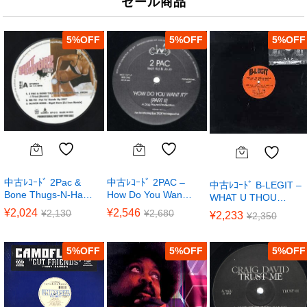
セール商品
5
%
5
%
5
%
中古ﾚｺｰﾄﾞ 2Pac &
中古ﾚｺｰﾄﾞ 2PAC –
中古ﾚｺｰﾄﾞ B-LEGIT –
Bone Thugs-N-Ha…
How Do You Wan…
WHAT U THOU…
¥
2,024
¥
2,546
¥
2,130
¥
2,680
¥
2,233
¥
2,350
5
%
5
%
5
%