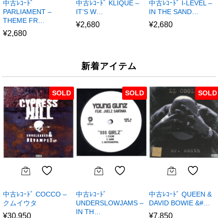
中古ﾚｺｰﾄﾞ
中古ﾚｺｰﾄﾞ KLIQUE –
中古ﾚｺｰﾄﾞ I-LEVEL –
PARLIAMENT –
IT’S W…
IN THE SAND…
THEME FR…
¥
2,680
¥
2,680
¥
2,680
新着アイテム
SOLD
SOLD
SOLD
中古ﾚｺｰﾄﾞ COCCO –
中古ﾚｺｰﾄﾞ
中古ﾚｺｰﾄﾞ QUEEN &
クムイウタ
UNDERSLOWJAMS –
DAVID BOWIE &#…
IN TH…
¥
30,950
¥
7,850