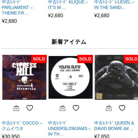
中古ﾚｺｰﾄﾞ
中古ﾚｺｰﾄﾞ KLIQUE –
中古ﾚｺｰﾄﾞ I-LEVEL –
PARLIAMENT –
IT’S W…
IN THE SAND…
THEME FR…
¥
2,680
¥
2,680
¥
2,680
新着アイテム
SOLD
SOLD
SOLD
中古ﾚｺｰﾄﾞ COCCO –
中古ﾚｺｰﾄﾞ
中古ﾚｺｰﾄﾞ QUEEN &
クムイウタ
UNDERSLOWJAMS –
DAVID BOWIE &#…
IN TH…
¥
30,950
¥
7,850