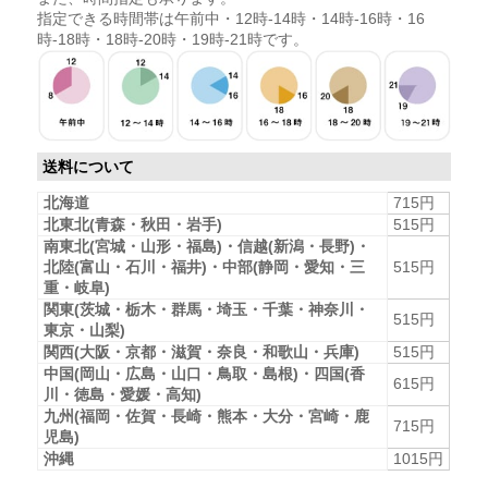
指定できる時間帯は午前中・12時-14時・14時-16時・16
時-18時・18時-20時・19時-21時です。
送料について
北海道
715円
北東北(青森・秋田・岩手)
515円
南東北(宮城・山形・福島)・信越(新潟・長野)・
北陸(富山・石川・福井)・中部(静岡・愛知・三
515円
重・岐阜)
関東(茨城・栃木・群馬・埼玉・千葉・神奈川・
515円
東京・山梨)
関西(大阪・京都・滋賀・奈良・和歌山・兵庫)
515円
中国(岡山・広島・山口・鳥取・島根)・四国(香
615円
川・徳島・愛媛・高知)
九州(福岡・佐賀・長崎・熊本・大分・宮崎・鹿
715円
児島)
沖縄
1015円