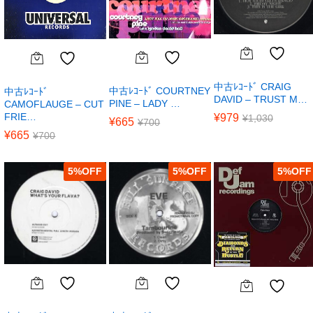
中古ﾚｺｰﾄﾞ CRAIG
中古ﾚｺｰﾄﾞ COURTNEY
中古ﾚｺｰﾄﾞ
DAVID – TRUST M…
PINE – LADY …
CAMOFLAUGE – CUT
FRIE…
¥
979
¥
1,030
¥
665
¥
700
¥
665
¥
700
5
%
5
%
5
%