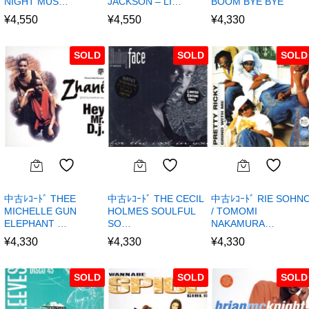
NIGHT MUS…
JACKSON – LI…
BOOM BYE BYE
¥
4,550
¥
4,550
¥
4,330
SOLD
SOLD
SOLD
中古ﾚｺｰﾄﾞ THEE
中古ﾚｺｰﾄﾞ THE CECIL
中古ﾚｺｰﾄﾞ RIE SOHN
MICHELLE GUN
HOLMES SOULFUL
/ TOMOMI
ELEPHANT …
SO…
NAKAMURA…
¥
4,330
¥
4,330
¥
4,330
SOLD
SOLD
SOLD