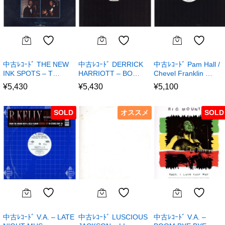
中古ﾚｺｰﾄﾞ THE NEW
中古ﾚｺｰﾄﾞ DERRICK
中古ﾚｺｰﾄﾞ Pam Hall /
INK SPOTS – T…
HARRIOTT – BO…
Chevel Franklin …
¥
5,430
¥
5,430
¥
5,100
SOLD
オススメ
SOLD
中古ﾚｺｰﾄﾞ V.A. – LATE
中古ﾚｺｰﾄﾞ LUSCIOUS
中古ﾚｺｰﾄﾞ V.A. –