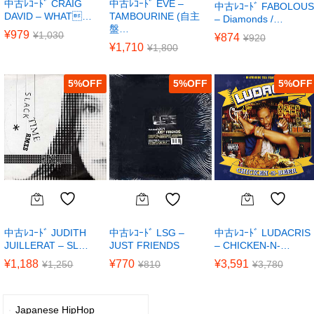
中古ﾚｺｰﾄﾞ CRAIG
中古ﾚｺｰﾄﾞ EVE –
中古ﾚｺｰﾄﾞ FABOLOUS
DAVID – WHAT…
TAMBOURINE (自主
– Diamonds /…
盤…
¥
979
¥
1,030
¥
874
¥
920
¥
1,710
¥
1,800
5
%
5
%
5
%
中古ﾚｺｰﾄﾞ JUDITH
中古ﾚｺｰﾄﾞ LUDACRIS
中古ﾚｺｰﾄﾞ LSG –
JUILLERAT – SL…
– CHICKEN-N-…
JUST FRIENDS
¥
1,188
¥
3,591
¥
770
¥
1,250
¥
3,780
¥
810
Japanese HipHop