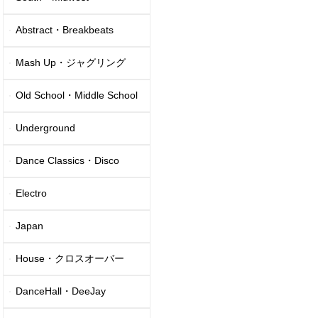
Abstract・Breakbeats
Mash Up・ジャグリング
Old School・Middle School
Underground
Dance Classics・Disco
Electro
Japan
House・クロスオーバー
DanceHall・DeeJay