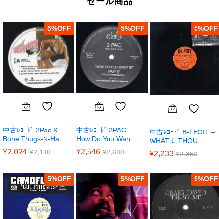
セール商品
5
%
5
%
5
%
中古ﾚｺｰﾄﾞ 2Pac &
中古ﾚｺｰﾄﾞ 2PAC –
中古ﾚｺｰﾄﾞ B-LEGIT –
Bone Thugs-N-Ha…
How Do You Wan…
WHAT U THOU…
¥
2,024
¥
2,546
¥
2,130
¥
2,680
¥
2,233
¥
2,350
5
%
5
%
5
%