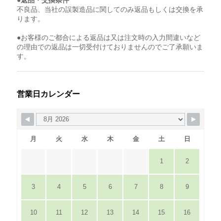
●返品・交換条件
不良品、当社の誤製造品に関してのみ返品もしくは交換を承
ります。
●お客様のご都合による返品は又は注文時の入力間違いなど
の理由での返品は一切受付けておりませんのでご了承願いま
す。
営業日カレンダー
月
火
水
木
金
土
日
1
2
3
4
5
6
7
8
9
10
11
12
13
14
15
16