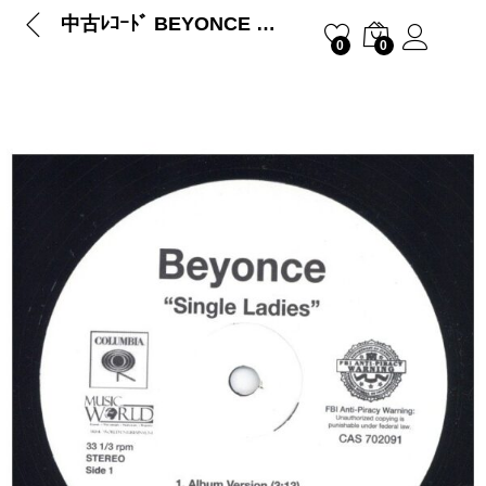
中古ﾚｺｰﾄﾞ BEYONCE – SINGLE LADIES / IF I WERE A BOY
0
0