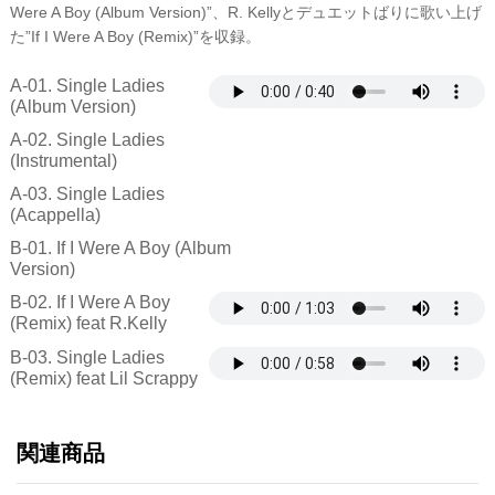
Were A Boy (Album Version)”、R. Kellyとデュエットばりに歌い上げ
た”If I Were A Boy (Remix)”を収録。
A-01. Single Ladies
(Album Version)
A-02. Single Ladies
(Instrumental)
A-03. Single Ladies
(Acappella)
B-01. If I Were A Boy (Album
Version)
B-02. If I Were A Boy
(Remix) feat R.Kelly
B-03. Single Ladies
(Remix) feat Lil Scrappy
関連商品