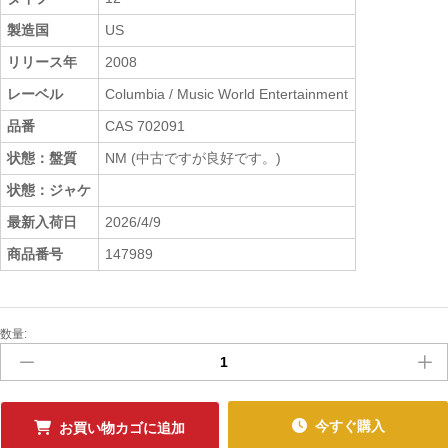
製造国
US
リリース年
2008
レーベル
Columbia / Music World Entertainment
品番
CAS 702091
状態：盤質
NM (中古ですが良好です。)
状態：ジャケ
最新入荷日
2026/4/9
商品番号
147989
数量:
中
古
ﾚ
ｺ
ｰ
今すぐ購入
お買い物カゴに追加
ﾄﾞ