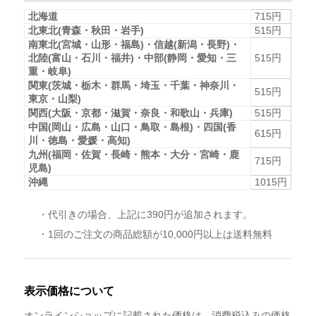
北海道
715円
北東北(青森・秋田・岩手)
515円
南東北(宮城・山形・福島)・信越(新潟・長野)・
北陸(富山・石川・福井)・中部(静岡・愛知・三
515円
重・岐阜)
関東(茨城・栃木・群馬・埼玉・千葉・神奈川・
515円
東京・山梨)
関西(大阪・京都・滋賀・奈良・和歌山・兵庫)
515円
中国(岡山・広島・山口・鳥取・島根)・四国(香
615円
川・徳島・愛媛・高知)
九州(福岡・佐賀・長崎・熊本・大分・宮崎・鹿
715円
児島)
沖縄
1015円
・代引きの場合、上記に390円が追加されます。
・1回のご注文の商品総額が10,000円以上は送料無料
表示価格について
オンラインショップに記載された価格は、消費税込みの価格