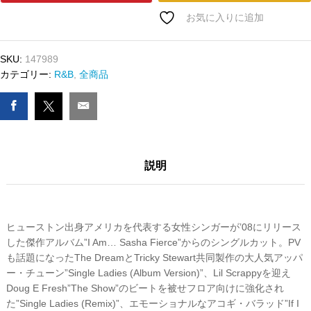
BEYONCE
お気に入りに追加
-
SINGLE
SKU:
147989
LADIES
カテゴリー:
R&B
,
全商品
/
IF
I
WERE
A
BOY
説明
数
量
ヒューストン出身アメリカを代表する女性シンガーが’08にリリース
した傑作アルバム”I Am… Sasha Fierce”からのシングルカット。PV
も話題になったThe DreamとTricky Stewart共同製作の大人気アッパ
ー・チューン”Single Ladies (Album Version)”、Lil Scrappyを迎え
Doug E Fresh”The Show”のビートを被せフロア向けに強化され
た”Single Ladies (Remix)”、エモーショナルなアコギ・バラッド”If I