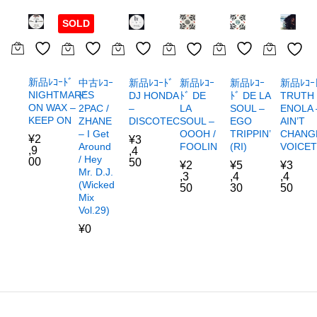
SOLD
新品ﾚｺｰﾄﾞ
新品ﾚｺｰﾄﾞ
中古ﾚｺｰ
新品ﾚｺｰ
新品ﾚｺｰ
新品ﾚｺｰ
NIGHTMARES
DJ HONDA
ﾄﾞ
ﾄﾞ DE LA
TRUTH
ﾄﾞ DE
ON WAX –
–
2PAC /
SOUL –
ENOLA 
LA
KEEP ON
DISCOTEC
ZHANE
EGO
AIN’T
SOUL –
– I Get
TRIPPIN’
CHANGE
OOOH /
¥
2
¥
3
Around
(RI)
VOICE
FOOLIN
,9
,4
/ Hey
00
50
¥
5
¥
3
¥
2
Mr. D.J.
,4
,4
,3
(Wicked
30
50
50
Mix
Vol.29)
¥
0