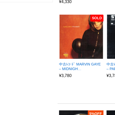
¥
4,330
SOLD
中古ﾚｺｰﾄﾞ MARVIN GAYE
中古ﾚ
– MIDNIGH…
– P
¥
3,780
¥
3,7
5
%