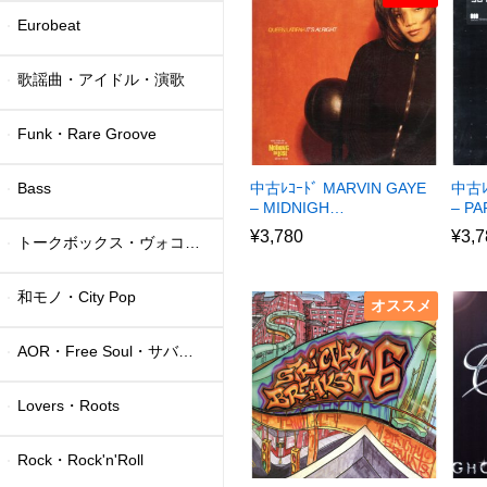
Eurobeat
歌謡曲・アイドル・演歌
Funk・Rare Groove
Bass
中古ﾚｺｰﾄﾞ MARVIN GAYE
中古ﾚ
– MIDNIGH…
– P
¥
3,780
¥
3,7
トークボックス・ヴォコーダー
和モノ・City Pop
オススメ
AOR・Free Soul・サバービア
Lovers・Roots
Rock・Rock'n'Roll