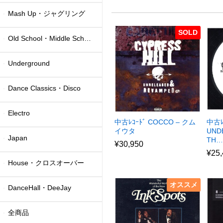
Mash Up・ジャグリング
SOLD
Old School・Middle School
Underground
Dance Classics・Disco
Electro
中古ﾚｺｰﾄﾞ COCCO – クム
中古ﾚ
イウタ
UND
Japan
TH…
¥
30,950
¥
25
House・クロスオーバー
オススメ
DanceHall・DeeJay
全商品