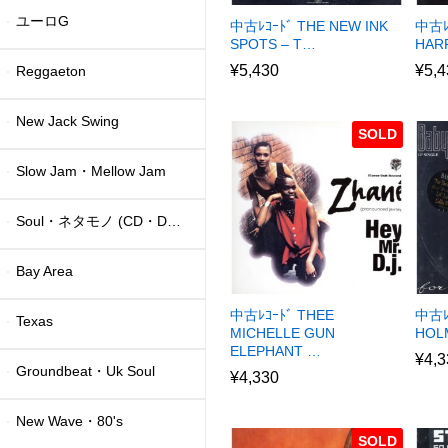
ユーロG
中古ﾚｺｰﾄﾞ THE NEW INK
中古ﾚ
SPOTS – T…
HAR
¥
5,430
¥
5,4
Reggaeton
New Jack Swing
SOLD
Slow Jam・Mellow Jam
Soul・ネタモノ (CD・DVD)
Bay Area
中古ﾚｺｰﾄﾞ THEE
中古ﾚｺ
Texas
MICHELLE GUN
HOL
ELEPHANT …
¥
4,3
Groundbeat・Uk Soul
¥
4,330
New Wave・80's
SOLD