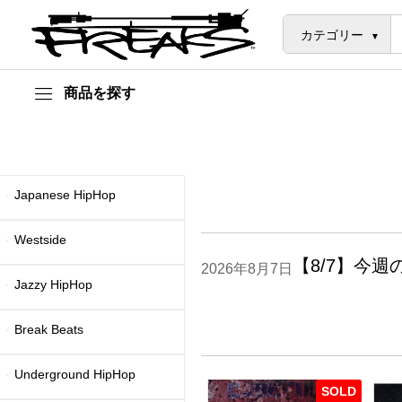
カテゴリー
商品を探す
Japanese HipHop
Westside
【8/7】今
2026年8月7日
Jazzy HipHop
Break Beats
Underground HipHop
SOLD