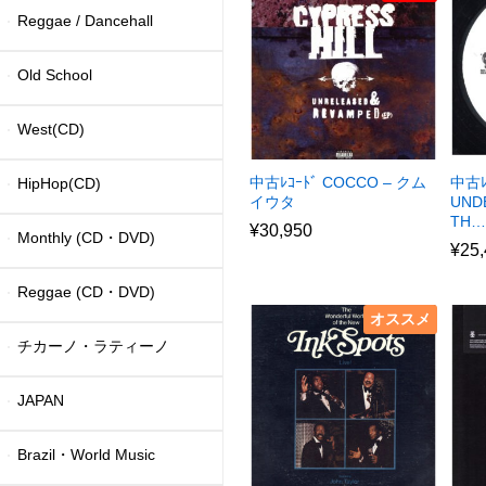
Reggae / Dancehall
Old School
West(CD)
中古ﾚｺｰﾄﾞ COCCO – クム
中古ﾚ
HipHop(CD)
イウタ
UND
TH…
¥
30,950
Monthly (CD・DVD)
¥
25
Reggae (CD・DVD)
オススメ
チカーノ・ラティーノ
JAPAN
Brazil・World Music