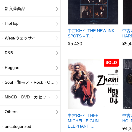
新入荷商品
HipHop
中古ﾚｺｰﾄﾞ THE NEW INK
中古ﾚ
SPOTS – T…
HAR
West/ウェッサイ
¥
5,430
¥
5,4
R&B
SOLD
Reggae
Soul・和モノ・Rock・Others
MixCD・DVD・カセット
Others
中古ﾚｺｰﾄﾞ THEE
中古ﾚｺ
MICHELLE GUN
HOL
ELEPHANT …
uncategorized
¥
4,3