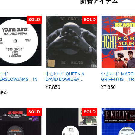
新着アイテム
SOLD
SOLD
ｺｰﾄﾞ
中古ﾚｺｰﾄﾞ QUEEN &
中古ﾚｺｰﾄﾞ MARCI
ERSLOWJAMS – IN
DAVID BOWIE &#…
GRIFFITHS – T
¥
7,850
¥
7,850
,450
SOLD
SOLD