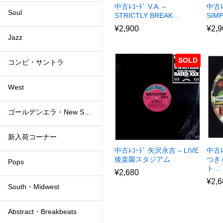
中古ﾚｺｰﾄﾞ V.A. –
中古ﾚ
Soul
STRICTLY BREAK…
SIM
¥
2,900
¥
2,9
Jazz
SOLD
コンピ・サントラ
West
ゴールデンエラ・New School
新入荷コーナー
中古ﾚｺｰﾄﾞ 矢沢永吉 – LIVE
中古ﾚ
後楽園スタジアム
つき
Pops
ト…
¥
2,680
¥
2,6
South・Midwest
Abstract・Breakbeats