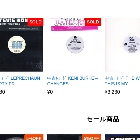
SOLD
SOLD
ｺｰﾄﾞ LEPRECHAUN
中古ﾚｺｰﾄﾞ KENI BURKE –
中古ﾚｺｰﾄﾞ THE W
ARTY FR…
CHANGES …
THIS IS MY …
80
¥
0
¥
3,230
セール商品
5
%
5
%