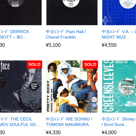
ｺｰﾄﾞ DERRICK
中古ﾚｺｰﾄﾞ Pam Hall /
中古ﾚｺｰﾄﾞ V.A. – 
RIOTT – BO…
Chevel Franklin …
NIGHT MUS…
30
¥
5,100
¥
4,550
SOLD
SOLD
ｰﾄﾞ THE CECIL
中古ﾚｺｰﾄﾞ RIE SOHNO /
中古ﾚｺｰﾄﾞ Shirley
MES SOULFUL SO…
TOMOMI NAKAMURA…
/ Errol Dunk…
30
¥
4,330
¥
4,000