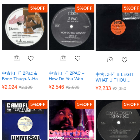
5
%
5
%
5
%
中古ﾚｺｰﾄﾞ 2Pac &
中古ﾚｺｰﾄﾞ 2PAC –
中古ﾚｺｰﾄﾞ B-LEGIT –
Bone Thugs-N-Ha…
How Do You Wan…
WHAT U THOU…
¥
2,024
¥
2,546
¥
2,130
¥
2,680
¥
2,233
¥
2,350
5
%
5
%
5
%