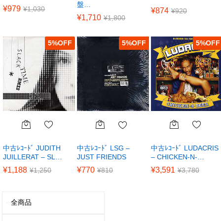
盤…
¥
979
¥
1,030
¥
874
¥
920
¥
1,710
¥
1,800
5
%
5
%
5
%
中古ﾚｺｰﾄﾞ JUDITH
中古ﾚｺｰﾄﾞ LUDACRIS
中古ﾚｺｰﾄﾞ LSG –
JUILLERAT – SL…
– CHICKEN-N-…
JUST FRIENDS
¥
1,188
¥
3,591
¥
770
¥
1,250
¥
3,780
¥
810
全商品