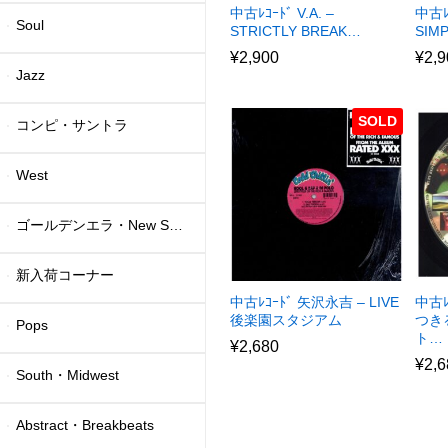
中古ﾚｺｰﾄﾞ V.A. –
中古ﾚ
Soul
STRICTLY BREAK…
SIM
¥
2,900
¥
2,9
Jazz
SOLD
コンピ・サントラ
West
ゴールデンエラ・New School
新入荷コーナー
中古ﾚｺｰﾄﾞ 矢沢永吉 – LIVE
中古ﾚ
後楽園スタジアム
つき
Pops
ト…
¥
2,680
¥
2,6
South・Midwest
Abstract・Breakbeats