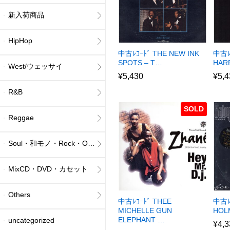
新入荷商品
HipHop
中古ﾚｺｰﾄﾞ THE NEW INK
中古ﾚ
SPOTS – T…
HAR
West/ウェッサイ
¥
5,430
¥
5,4
R&B
SOLD
Reggae
Soul・和モノ・Rock・Others
MixCD・DVD・カセット
Others
中古ﾚｺｰﾄﾞ THEE
中古ﾚｺ
MICHELLE GUN
HOL
ELEPHANT …
uncategorized
¥
4,3