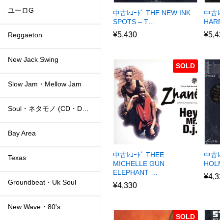
ユーロG
中古ﾚｺｰﾄﾞ THE NEW INK
中古ﾚ
SPOTS – T…
HAR
¥
5,430
¥
5,4
Reggaeton
New Jack Swing
SOLD
Slow Jam・Mellow Jam
Soul・ネタモノ (CD・DVD)
Bay Area
中古ﾚｺｰﾄﾞ THEE
中古ﾚｺ
Texas
MICHELLE GUN
HOL
ELEPHANT …
¥
4,3
Groundbeat・Uk Soul
¥
4,330
New Wave・80's
SOLD