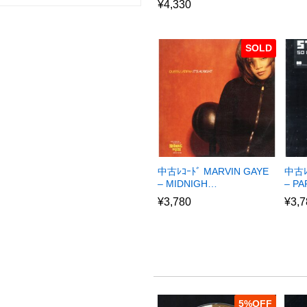
¥
4,330
SOLD
中古ﾚｺｰﾄﾞ MARVIN GAYE
中古ﾚ
– MIDNIGH…
– P
¥
3,780
¥
3,7
5
%