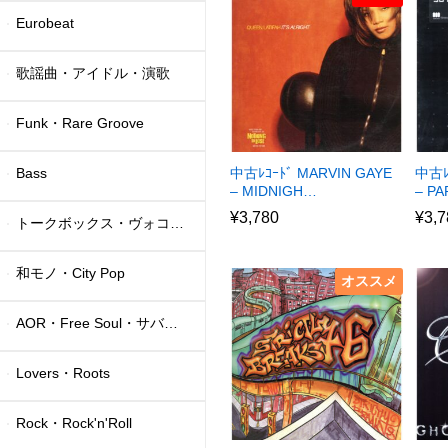
Eurobeat
歌謡曲・アイドル・演歌
Funk・Rare Groove
Bass
中古ﾚｺｰﾄﾞ MARVIN GAYE
中古ﾚ
– MIDNIGH…
– P
¥
3,780
¥
3,7
トークボックス・ヴォコーダー
和モノ・City Pop
オススメ
AOR・Free Soul・サバービア
Lovers・Roots
Rock・Rock'n'Roll