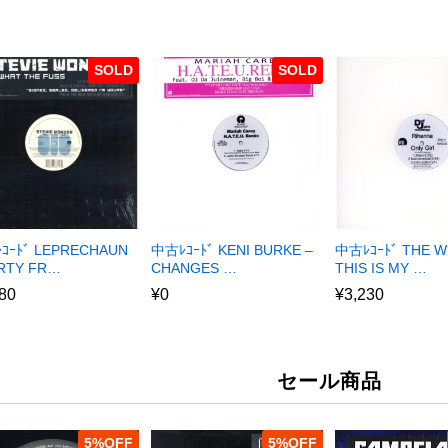
SOLD
SOLD
ｺｰﾄﾞ LEPRECHAUN
中古ﾚｺｰﾄﾞ KENI BURKE –
中古ﾚｺｰﾄﾞ THE W
ARTY FR…
CHANGES …
THIS IS MY …
80
¥
0
¥
3,230
セール商品
5
%
5
%