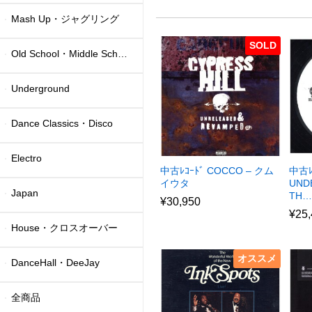
Mash Up・ジャグリング
SOLD
Old School・Middle School
Underground
Dance Classics・Disco
Electro
中古ﾚｺｰﾄﾞ COCCO – クム
中古ﾚ
イウタ
UND
Japan
TH…
¥
30,950
¥
25
House・クロスオーバー
オススメ
DanceHall・DeeJay
全商品