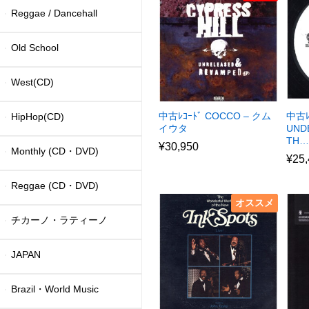
Reggae / Dancehall
Old School
West(CD)
中古ﾚｺｰﾄﾞ COCCO – クム
中古ﾚ
HipHop(CD)
イウタ
UND
TH…
¥
30,950
Monthly (CD・DVD)
¥
25
Reggae (CD・DVD)
オススメ
チカーノ・ラティーノ
JAPAN
Brazil・World Music