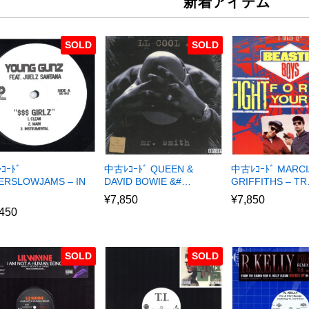
新着アイテム
SOLD
SOLD
ｺｰﾄﾞ
中古ﾚｺｰﾄﾞ QUEEN &
中古ﾚｺｰﾄﾞ MARCI
ERSLOWJAMS – IN
DAVID BOWIE &#…
GRIFFITHS – T
¥
7,850
¥
7,850
,450
SOLD
SOLD