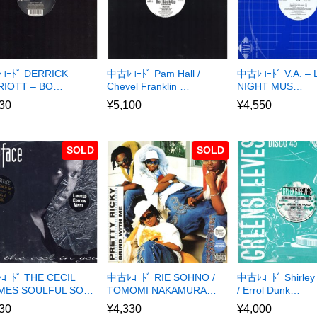
ｺｰﾄﾞ DERRICK
中古ﾚｺｰﾄﾞ Pam Hall /
中古ﾚｺｰﾄﾞ V.A. – 
RIOTT – BO…
Chevel Franklin …
NIGHT MUS…
30
¥
5,100
¥
4,550
SOLD
SOLD
ｰﾄﾞ THE CECIL
中古ﾚｺｰﾄﾞ RIE SOHNO /
中古ﾚｺｰﾄﾞ Shirley
MES SOULFUL SO…
TOMOMI NAKAMURA…
/ Errol Dunk…
30
¥
4,330
¥
4,000