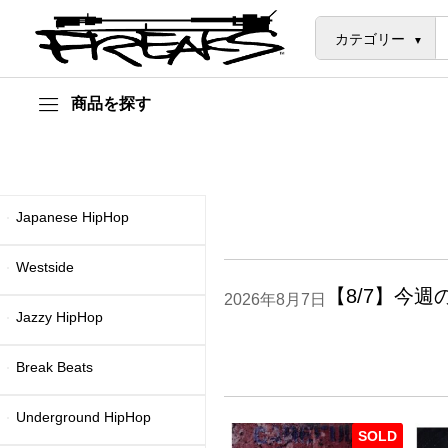
カテゴリー
商品を探す
Japanese HipHop
Westside
【8/7】今
2026年8月7日
Jazzy HipHop
Break Beats
Underground HipHop
SOLD