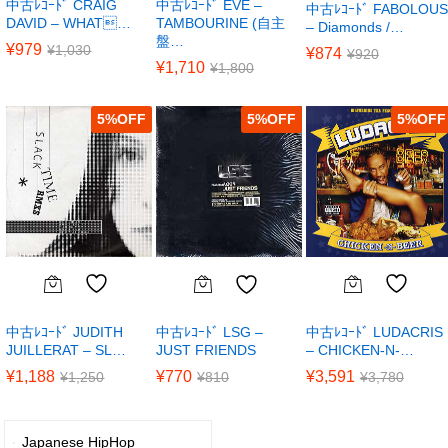
中古ﾚｺｰﾄﾞ CRAIG
中古ﾚｺｰﾄﾞ EVE –
中古ﾚｺｰﾄﾞ FABOLOUS
DAVID – WHAT…
TAMBOURINE (自主
– Diamonds /…
盤…
¥
979
¥
1,030
¥
874
¥
920
¥
1,710
¥
1,800
5
%
5
%
5
%
中古ﾚｺｰﾄﾞ JUDITH
中古ﾚｺｰﾄﾞ LUDACRIS
中古ﾚｺｰﾄﾞ LSG –
JUILLERAT – SL…
– CHICKEN-N-…
JUST FRIENDS
¥
1,188
¥
3,591
¥
770
¥
1,250
¥
3,780
¥
810
Japanese HipHop