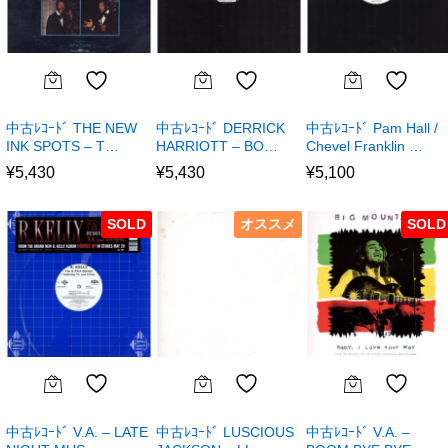
中古ﾚｺｰﾄﾞ THE NEW
中古ﾚｺｰﾄﾞ DERRICK
中古ﾚｺｰﾄﾞ Pam Hall /
INK SPOTS – T…
HARRIOTT – BO…
Chevel Franklin …
¥
5,430
¥
5,430
¥
5,100
SOLD
オススメ
SOLD
中古ﾚｺｰﾄﾞ V.A. – LATE
中古ﾚｺｰﾄﾞ LUSCIOUS
中古ﾚｺｰﾄﾞ V.A. –