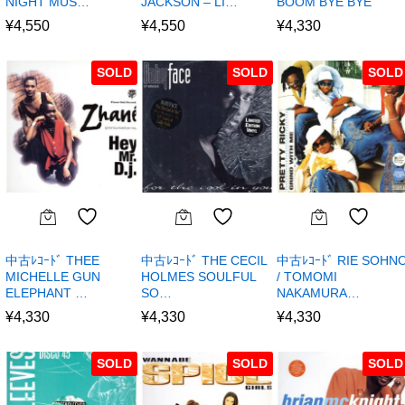
NIGHT MUS…
JACKSON – LI…
BOOM BYE BYE
¥
4,550
¥
4,550
¥
4,330
SOLD
SOLD
SOLD
中古ﾚｺｰﾄﾞ THEE
中古ﾚｺｰﾄﾞ THE CECIL
中古ﾚｺｰﾄﾞ RIE SOHN
MICHELLE GUN
HOLMES SOULFUL
/ TOMOMI
ELEPHANT …
SO…
NAKAMURA…
¥
4,330
¥
4,330
¥
4,330
SOLD
SOLD
SOLD