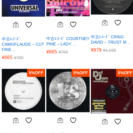
中古ﾚｺｰﾄﾞ CRAIG
中古ﾚｺｰﾄﾞ COURTNEY
中古ﾚｺｰﾄﾞ
DAVID – TRUST M…
PINE – LADY …
CAMOFLAUGE – CUT
FRIE…
¥
979
¥
1,030
¥
665
¥
700
¥
665
¥
700
5
%
5
%
5
%