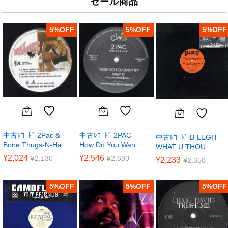
セール商品
5
%
5
%
5
%
中古ﾚｺｰﾄﾞ 2Pac &
中古ﾚｺｰﾄﾞ 2PAC –
中古ﾚｺｰﾄﾞ B-LEGIT –
Bone Thugs-N-Ha…
How Do You Wan…
WHAT U THOU…
¥
2,024
¥
2,546
¥
2,130
¥
2,680
¥
2,233
¥
2,350
5
%
5
%
5
%