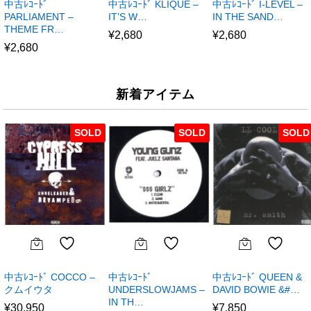
中古ﾚｺｰﾄﾞ
中古ﾚｺｰﾄﾞ KLIQUE –
中古ﾚｺｰﾄﾞ I-LEVEL –
PARLIAMENT –
IT’S W…
IN THE SAND…
THEME FR…
¥
2,680
¥
2,680
¥
2,680
新着アイテム
SOLD
SOLD
SOLD
中古ﾚｺｰﾄﾞ COCCO –
中古ﾚｺｰﾄﾞ
中古ﾚｺｰﾄﾞ QUEEN &
クムイウタ
UNDERSLOWJAMS –
DAVID BOWIE &#…
IN TH…
¥
30,950
¥
7,850