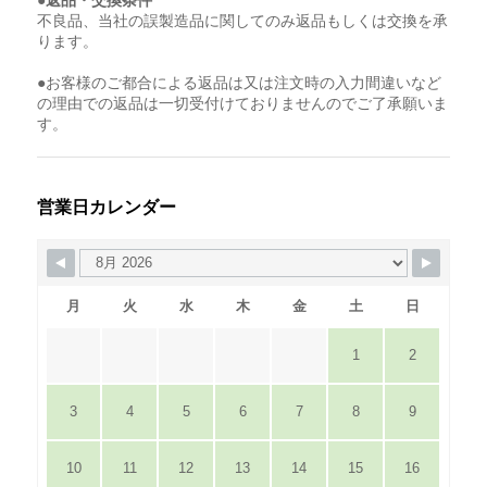
●返品・交換条件
不良品、当社の誤製造品に関してのみ返品もしくは交換を承
ります。
●お客様のご都合による返品は又は注文時の入力間違いなど
の理由での返品は一切受付けておりませんのでご了承願いま
す。
営業日カレンダー
月
火
水
木
金
土
日
1
2
3
4
5
6
7
8
9
10
11
12
13
14
15
16