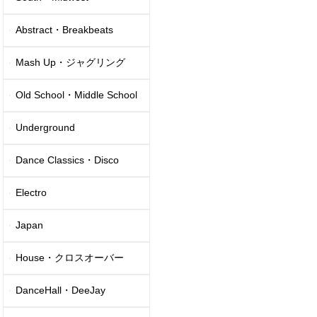
Abstract・Breakbeats
Mash Up・ジャグリング
Old School・Middle School
Underground
Dance Classics・Disco
Electro
Japan
House・クロスオーバー
DanceHall・DeeJay