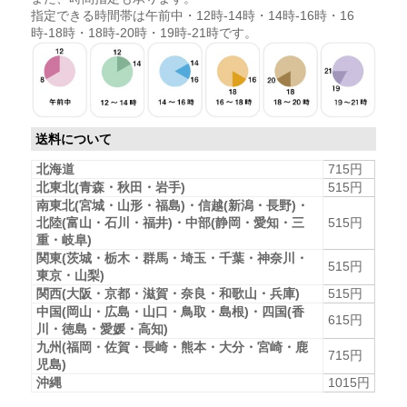
指定できる時間帯は午前中・12時-14時・14時-16時・16
時-18時・18時-20時・19時-21時です。
送料について
北海道
715円
北東北(青森・秋田・岩手)
515円
南東北(宮城・山形・福島)・信越(新潟・長野)・
北陸(富山・石川・福井)・中部(静岡・愛知・三
515円
重・岐阜)
関東(茨城・栃木・群馬・埼玉・千葉・神奈川・
515円
東京・山梨)
関西(大阪・京都・滋賀・奈良・和歌山・兵庫)
515円
中国(岡山・広島・山口・鳥取・島根)・四国(香
615円
川・徳島・愛媛・高知)
九州(福岡・佐賀・長崎・熊本・大分・宮崎・鹿
715円
児島)
沖縄
1015円