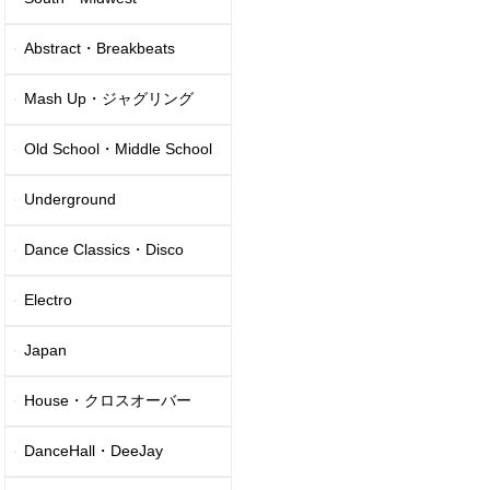
Abstract・Breakbeats
Mash Up・ジャグリング
Old School・Middle School
Underground
Dance Classics・Disco
Electro
Japan
House・クロスオーバー
DanceHall・DeeJay