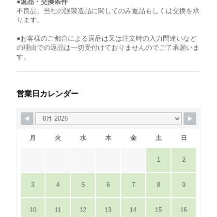
●返品・交換条件
不良品、当社の誤製造品に関してのみ返品もしくは交換を承
ります。
●お客様のご都合による返品は又は注文時の入力間違いなど
の理由での返品は一切受付けておりませんのでご了承願いま
す。
営業日カレンダー
月
火
水
木
金
土
日
1
2
3
4
5
6
7
8
9
10
11
12
13
14
15
16