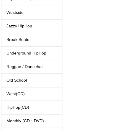
Westside
Jazzy HipHop
Break Beats
Underground HipHop
Reggae / Dancehall
Old School
West(CD)
HipHop(CD)
Monthly (CD・DVD)