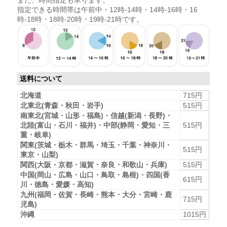
指定できる時間帯は午前中・12時-14時・14時-16時・16
時-18時・18時-20時・19時-21時です。
送料について
北海道
715円
北東北(青森・秋田・岩手)
515円
南東北(宮城・山形・福島)・信越(新潟・長野)・
北陸(富山・石川・福井)・中部(静岡・愛知・三
515円
重・岐阜)
関東(茨城・栃木・群馬・埼玉・千葉・神奈川・
515円
東京・山梨)
関西(大阪・京都・滋賀・奈良・和歌山・兵庫)
515円
中国(岡山・広島・山口・鳥取・島根)・四国(香
615円
川・徳島・愛媛・高知)
九州(福岡・佐賀・長崎・熊本・大分・宮崎・鹿
715円
児島)
沖縄
1015円