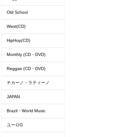
Old School
West(CD)
HipHop(CD)
Monthly (CD・DVD)
Reggae (CD・DVD)
チカーノ・ラティーノ
JAPAN
Brazil・World Music
ユーロG