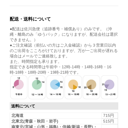
配送・送料について
●配送は佐川急便（追跡番号・補償あり）のみです。（沖
縄・離島のみ「ゆうパック」になりますが、配送会社は選択
できません。）
●ご注文確認（前払いの方はご入金確認）から３営業日以内
のご出荷をこころがけておりますが、万が一ご出荷が遅れる
場合はメールでご連絡致します。
また、時間指定も承ります。
指定できる時間帯は午前中・12時-14時・14時-16時・16
時-18時・18時-20時・19時-21時です。
送料について
北海道
715円
北東北(青森・秋田・岩手)
515円
南東北(宮城・山形・福島)・信越(新潟・長野)・