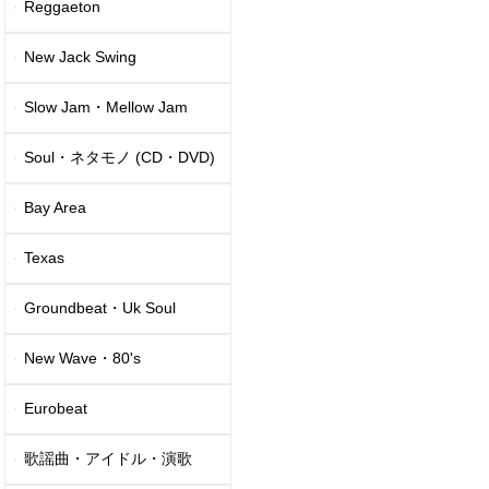
Reggaeton
New Jack Swing
Slow Jam・Mellow Jam
Soul・ネタモノ (CD・DVD)
Bay Area
Texas
Groundbeat・Uk Soul
New Wave・80's
Eurobeat
歌謡曲・アイドル・演歌