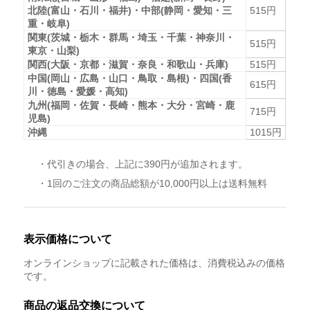
北陸(富山・石川・福井)・中部(静岡・愛知・三
515円
重・岐阜)
関東(茨城・栃木・群馬・埼玉・千葉・神奈川・
515円
東京・山梨)
関西(大阪・京都・滋賀・奈良・和歌山・兵庫)
515円
中国(岡山・広島・山口・鳥取・島根)・四国(香
615円
川・徳島・愛媛・高知)
九州(福岡・佐賀・長崎・熊本・大分・宮崎・鹿
715円
児島)
沖縄
1015円
・代引きの場合、上記に390円が追加されます。
・1回のご注文の商品総額が10,000円以上は送料無料
表示価格について
オンラインショップに記載された価格は、消費税込みの価格
です。
商品の返品交換について