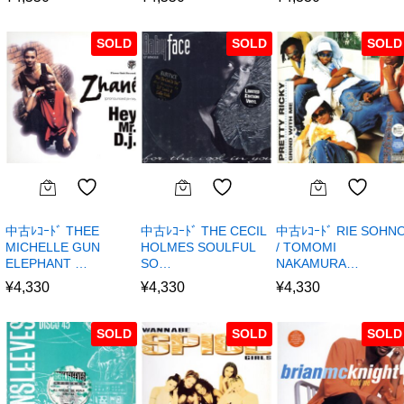
SOLD
SOLD
SOLD
中古ﾚｺｰﾄﾞ THEE
中古ﾚｺｰﾄﾞ THE CECIL
中古ﾚｺｰﾄﾞ RIE SOHN
MICHELLE GUN
HOLMES SOULFUL
/ TOMOMI
ELEPHANT …
SO…
NAKAMURA…
¥
4,330
¥
4,330
¥
4,330
SOLD
SOLD
SOLD