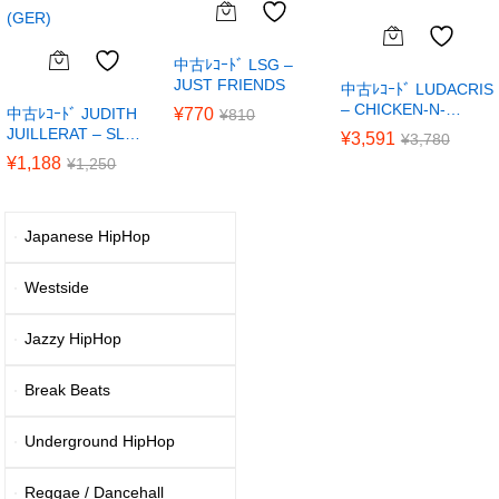
中古ﾚｺｰﾄﾞ LSG –
JUST FRIENDS
中古ﾚｺｰﾄﾞ LUDACRIS
– CHICKEN-N-…
中古ﾚｺｰﾄﾞ JUDITH
¥
770
¥
810
JUILLERAT – SL…
¥
3,591
¥
3,780
¥
1,188
¥
1,250
Japanese HipHop
Westside
Jazzy HipHop
Break Beats
Underground HipHop
Reggae / Dancehall