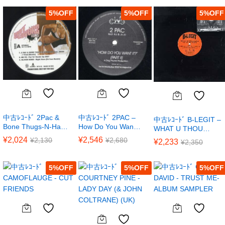
5
%
5
%
5
%
中古ﾚｺｰﾄﾞ 2Pac &
中古ﾚｺｰﾄﾞ 2PAC –
中古ﾚｺｰﾄﾞ B-LEGIT –
Bone Thugs-N-Ha…
How Do You Wan…
WHAT U THOU…
¥
2,024
¥
2,546
¥
2,130
¥
2,680
¥
2,233
¥
2,350
5
%
5
%
5
%