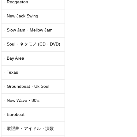
Reggaeton
New Jack Swing
Slow Jam・Mellow Jam
Soul・ネタモノ (CD・DVD)
Bay Area
Texas
Groundbeat・Uk Soul
New Wave・80's
Eurobeat
歌謡曲・アイドル・演歌