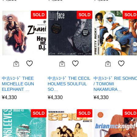
SOLD
SOLD
SOLD
中古ﾚｺｰﾄﾞ THEE
中古ﾚｺｰﾄﾞ THE CECIL
中古ﾚｺｰﾄﾞ RIE SOHN
MICHELLE GUN
HOLMES SOULFUL
/ TOMOMI
ELEPHANT …
SO…
NAKAMURA…
¥
4,330
¥
4,330
¥
4,330
SOLD
SOLD
SOLD