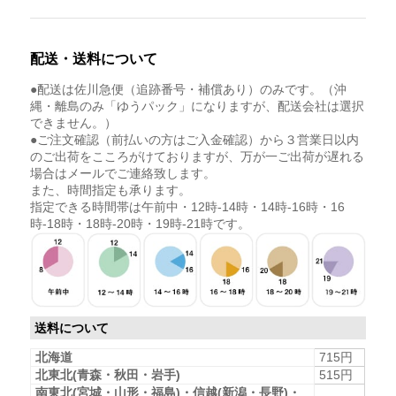
配送・送料について
●配送は佐川急便（追跡番号・補償あり）のみです。（沖
縄・離島のみ「ゆうパック」になりますが、配送会社は選択
できません。）
●ご注文確認（前払いの方はご入金確認）から３営業日以内
のご出荷をこころがけておりますが、万が一ご出荷が遅れる
場合はメールでご連絡致します。
また、時間指定も承ります。
指定できる時間帯は午前中・12時-14時・14時-16時・16
時-18時・18時-20時・19時-21時です。
送料について
北海道
715円
北東北(青森・秋田・岩手)
515円
南東北(宮城・山形・福島)・信越(新潟・長野)・