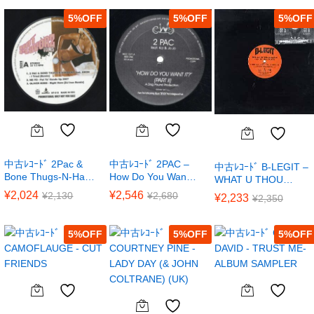
5
%
5
%
5
%
中古ﾚｺｰﾄﾞ 2Pac &
中古ﾚｺｰﾄﾞ 2PAC –
中古ﾚｺｰﾄﾞ B-LEGIT –
Bone Thugs-N-Ha…
How Do You Wan…
WHAT U THOU…
¥
2,024
¥
2,546
¥
2,130
¥
2,680
¥
2,233
¥
2,350
5
%
5
%
5
%