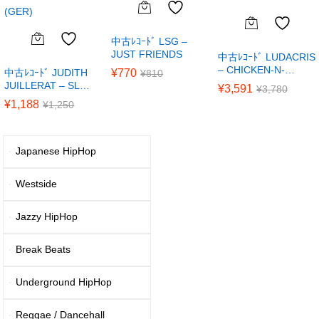
中古ﾚｺｰﾄﾞ LSG –
JUST FRIENDS
中古ﾚｺｰﾄﾞ LUDACRIS
– CHICKEN-N-…
中古ﾚｺｰﾄﾞ JUDITH
¥
770
¥
810
JUILLERAT – SL…
¥
3,591
¥
3,780
¥
1,188
¥
1,250
Japanese HipHop
Westside
Jazzy HipHop
Break Beats
Underground HipHop
Reggae / Dancehall