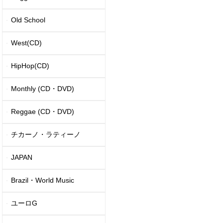
Old School
West(CD)
HipHop(CD)
Monthly (CD・DVD)
Reggae (CD・DVD)
チカーノ・ラティーノ
JAPAN
Brazil・World Music
ユーロG