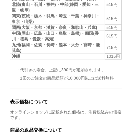
北陸(富山・石川・福井)・中部(静岡・愛知・三
515円
重・岐阜)
関東(茨城・栃木・群馬・埼玉・千葉・神奈川・
515円
東京・山梨)
関西(大阪・京都・滋賀・奈良・和歌山・兵庫)
515円
中国(岡山・広島・山口・鳥取・島根)・四国(香
615円
川・徳島・愛媛・高知)
九州(福岡・佐賀・長崎・熊本・大分・宮崎・鹿
715円
児島)
沖縄
1015円
・代引きの場合、上記に390円が追加されます。
・1回のご注文の商品総額が10,000円以上は送料無料
表示価格について
オンラインショップに記載された価格は、消費税込みの価格
です。
商品の返品交換について