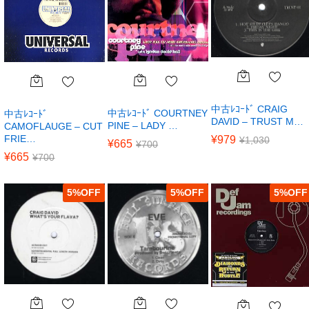
中古ﾚｺｰﾄﾞ CRAIG
中古ﾚｺｰﾄﾞ COURTNEY
中古ﾚｺｰﾄﾞ
DAVID – TRUST M…
PINE – LADY …
CAMOFLAUGE – CUT
FRIE…
¥
979
¥
1,030
¥
665
¥
700
¥
665
¥
700
5
%
5
%
5
%