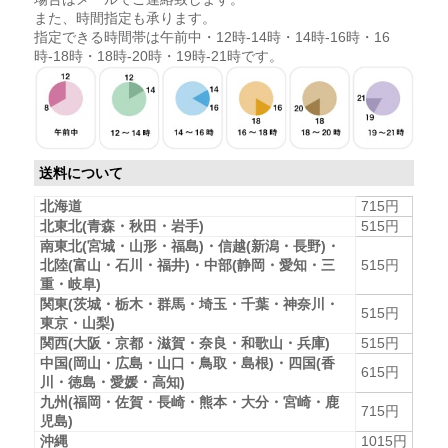
また、時間指定も承ります。
指定できる時間帯は午前中・12時-14時・14時-16時・16
時-18時・18時-20時・19時-21時です。
送料について
北海道
715円
北東北(青森・秋田・岩手)
515円
南東北(宮城・山形・福島)・信越(新潟・長野)・
北陸(富山・石川・福井)・中部(静岡・愛知・三
515円
重・岐阜)
関東(茨城・栃木・群馬・埼玉・千葉・神奈川・
515円
東京・山梨)
関西(大阪・京都・滋賀・奈良・和歌山・兵庫)
515円
中国(岡山・広島・山口・鳥取・島根)・四国(香
615円
川・徳島・愛媛・高知)
九州(福岡・佐賀・長崎・熊本・大分・宮崎・鹿
715円
児島)
沖縄
1015円