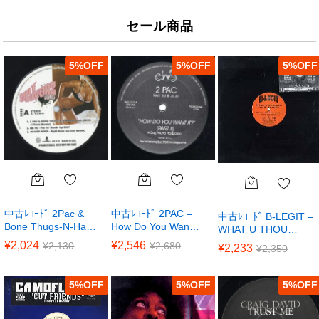
セール商品
5
%
5
%
5
%
中古ﾚｺｰﾄﾞ 2Pac &
中古ﾚｺｰﾄﾞ 2PAC –
中古ﾚｺｰﾄﾞ B-LEGIT –
Bone Thugs-N-Ha…
How Do You Wan…
WHAT U THOU…
¥
2,024
¥
2,546
¥
2,130
¥
2,680
¥
2,233
¥
2,350
5
%
5
%
5
%