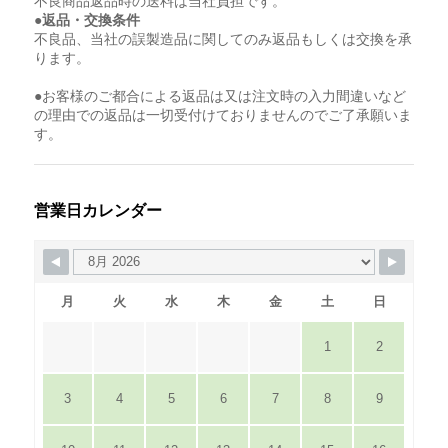
不良商品返品時の送料は当社負担です。
●返品・交換条件
不良品、当社の誤製造品に関してのみ返品もしくは交換を承
ります。
●お客様のご都合による返品は又は注文時の入力間違いなど
の理由での返品は一切受付けておりませんのでご了承願いま
す。
営業日カレンダー
月
火
水
木
金
土
日
1
2
3
4
5
6
7
8
9