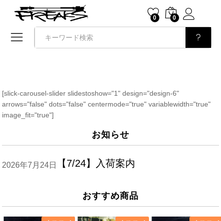
0
0
検索
[slick-carousel-slider slidestoshow="1" design="design-6"
arrows="false" dots="false" centermode="true" variablewidth="true"
image_fit="true"]
お知らせ
【7/24】入荷案内
2026年7月24日
おすすめ商品