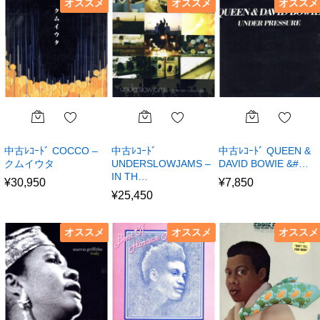
オススメ
オススメ
オススメ
中古ﾚｺｰﾄﾞ COCCO –
中古ﾚｺｰﾄﾞ
中古ﾚｺｰﾄﾞ QUEEN &
クムイウタ
UNDERSLOWJAMS –
DAVID BOWIE &#…
IN TH…
¥
30,950
¥
7,850
¥
25,450
オススメ
オススメ
オススメ