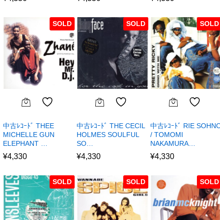
SOLD
SOLD
SOLD
中古ﾚｺｰﾄﾞ THEE
中古ﾚｺｰﾄﾞ THE CECIL
中古ﾚｺｰﾄﾞ RIE SOHN
MICHELLE GUN
HOLMES SOULFUL
/ TOMOMI
ELEPHANT …
SO…
NAKAMURA…
¥
4,330
¥
4,330
¥
4,330
SOLD
SOLD
SOLD