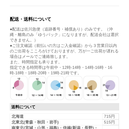
配送・送料について
●配送は佐川急便（追跡番号・補償あり）のみです。（沖
縄・離島のみ「ゆうパック」になりますが、配送会社は選択
できません。）
●ご注文確認（前払いの方はご入金確認）から３営業日以内
のご出荷をこころがけておりますが、万が一ご出荷が遅れる
場合はメールでご連絡致します。
また、時間指定も承ります。
指定できる時間帯は午前中・12時-14時・14時-16時・16
時-18時・18時-20時・19時-21時です。
送料について
北海道
715円
北東北(青森・秋田・岩手)
515円
南東北(宮城・山形・福島)・信越(新潟・長野)・