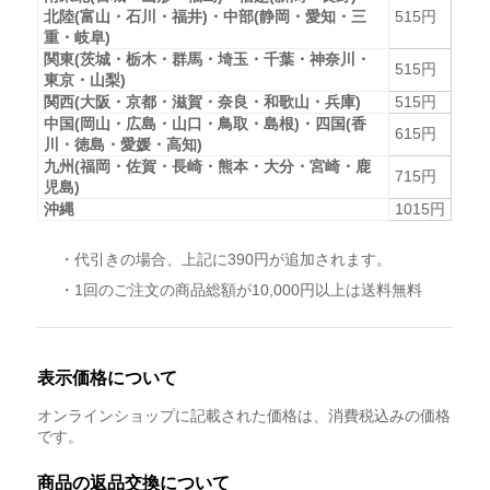
北陸(富山・石川・福井)・中部(静岡・愛知・三
515円
重・岐阜)
関東(茨城・栃木・群馬・埼玉・千葉・神奈川・
515円
東京・山梨)
関西(大阪・京都・滋賀・奈良・和歌山・兵庫)
515円
中国(岡山・広島・山口・鳥取・島根)・四国(香
615円
川・徳島・愛媛・高知)
九州(福岡・佐賀・長崎・熊本・大分・宮崎・鹿
715円
児島)
沖縄
1015円
・代引きの場合、上記に390円が追加されます。
・1回のご注文の商品総額が10,000円以上は送料無料
表示価格について
オンラインショップに記載された価格は、消費税込みの価格
です。
商品の返品交換について