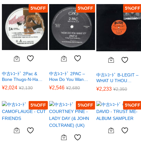
5
%
5
%
5
%
中古ﾚｺｰﾄﾞ 2Pac &
中古ﾚｺｰﾄﾞ 2PAC –
中古ﾚｺｰﾄﾞ B-LEGIT –
Bone Thugs-N-Ha…
How Do You Wan…
WHAT U THOU…
¥
2,024
¥
2,546
¥
2,130
¥
2,680
¥
2,233
¥
2,350
5
%
5
%
5
%