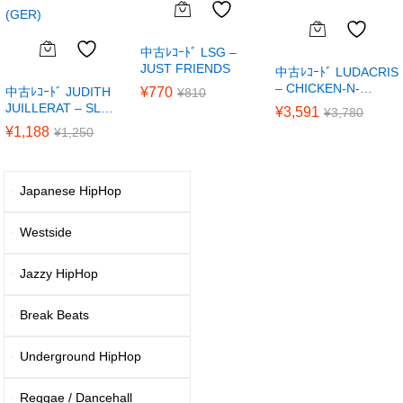
中古ﾚｺｰﾄﾞ LSG –
JUST FRIENDS
中古ﾚｺｰﾄﾞ LUDACRIS
– CHICKEN-N-…
中古ﾚｺｰﾄﾞ JUDITH
¥
770
¥
810
JUILLERAT – SL…
¥
3,591
¥
3,780
¥
1,188
¥
1,250
Japanese HipHop
Westside
Jazzy HipHop
Break Beats
Underground HipHop
Reggae / Dancehall