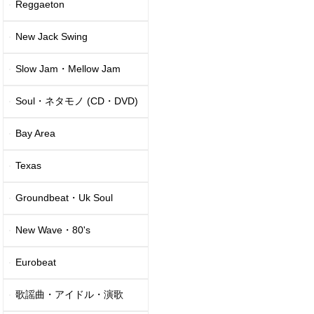
Reggaeton
New Jack Swing
Slow Jam・Mellow Jam
Soul・ネタモノ (CD・DVD)
Bay Area
Texas
Groundbeat・Uk Soul
New Wave・80's
Eurobeat
歌謡曲・アイドル・演歌