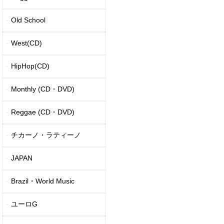
Old School
West(CD)
HipHop(CD)
Monthly (CD・DVD)
Reggae (CD・DVD)
チカーノ・ラティーノ
JAPAN
Brazil・World Music
ユーロG