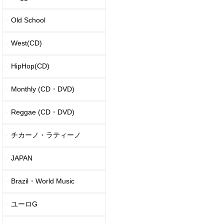
Old School
West(CD)
HipHop(CD)
Monthly (CD・DVD)
Reggae (CD・DVD)
チカーノ・ラティーノ
JAPAN
Brazil・World Music
ユーロG