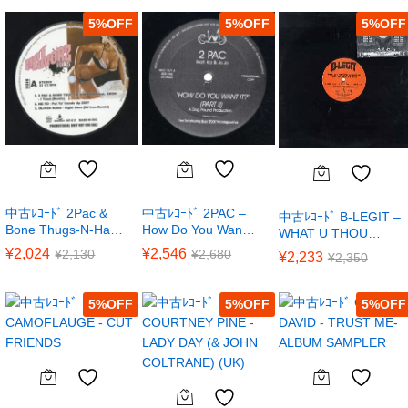
5
%
5
%
5
%
中古ﾚｺｰﾄﾞ 2Pac &
中古ﾚｺｰﾄﾞ 2PAC –
中古ﾚｺｰﾄﾞ B-LEGIT –
Bone Thugs-N-Ha…
How Do You Wan…
WHAT U THOU…
¥
2,024
¥
2,546
¥
2,130
¥
2,680
¥
2,233
¥
2,350
5
%
5
%
5
%