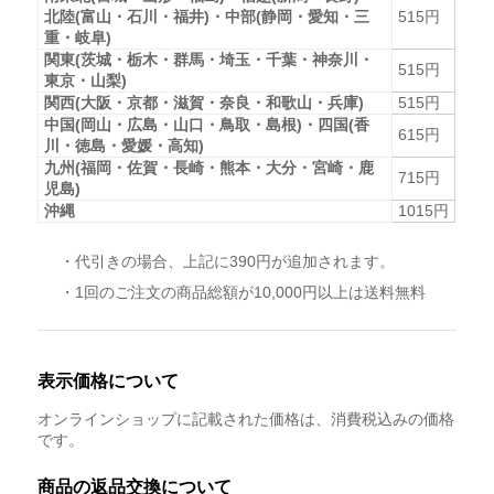
北陸(富山・石川・福井)・中部(静岡・愛知・三
515円
重・岐阜)
関東(茨城・栃木・群馬・埼玉・千葉・神奈川・
515円
東京・山梨)
関西(大阪・京都・滋賀・奈良・和歌山・兵庫)
515円
中国(岡山・広島・山口・鳥取・島根)・四国(香
615円
川・徳島・愛媛・高知)
九州(福岡・佐賀・長崎・熊本・大分・宮崎・鹿
715円
児島)
沖縄
1015円
・代引きの場合、上記に390円が追加されます。
・1回のご注文の商品総額が10,000円以上は送料無料
表示価格について
オンラインショップに記載された価格は、消費税込みの価格
です。
商品の返品交換について