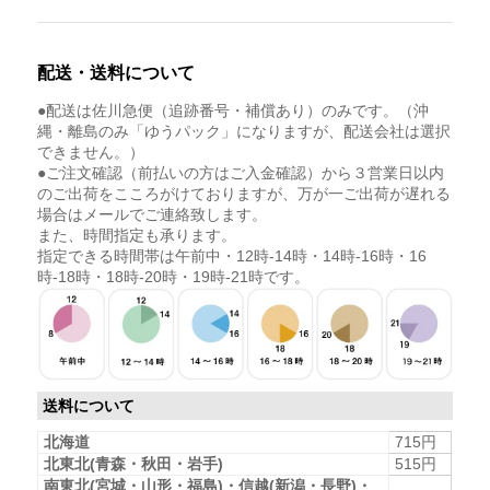
配送・送料について
●配送は佐川急便（追跡番号・補償あり）のみです。（沖
縄・離島のみ「ゆうパック」になりますが、配送会社は選択
できません。）
●ご注文確認（前払いの方はご入金確認）から３営業日以内
のご出荷をこころがけておりますが、万が一ご出荷が遅れる
場合はメールでご連絡致します。
また、時間指定も承ります。
指定できる時間帯は午前中・12時-14時・14時-16時・16
時-18時・18時-20時・19時-21時です。
送料について
北海道
715円
北東北(青森・秋田・岩手)
515円
南東北(宮城・山形・福島)・信越(新潟・長野)・