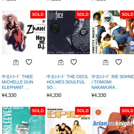
SOLD
SOLD
SOLD
中古ﾚｺｰﾄﾞ THEE
中古ﾚｺｰﾄﾞ THE CECIL
中古ﾚｺｰﾄﾞ RIE SOHN
MICHELLE GUN
HOLMES SOULFUL
/ TOMOMI
ELEPHANT …
SO…
NAKAMURA…
¥
4,330
¥
4,330
¥
4,330
SOLD
SOLD
SOLD