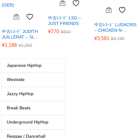
中古ﾚｺｰﾄﾞ LSG –
JUST FRIENDS
中古ﾚｺｰﾄﾞ LUDACRIS
– CHICKEN-N-…
中古ﾚｺｰﾄﾞ JUDITH
¥
770
¥
810
JUILLERAT – SL…
¥
3,591
¥
3,780
¥
1,188
¥
1,250
Japanese HipHop
Westside
Jazzy HipHop
Break Beats
Underground HipHop
Reggae / Dancehall