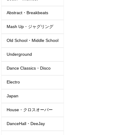
Abstract・Breakbeats
Mash Up・ジャグリング
Old School・Middle School
Underground
Dance Classics・Disco
Electro
Japan
House・クロスオーバー
DanceHall・DeeJay