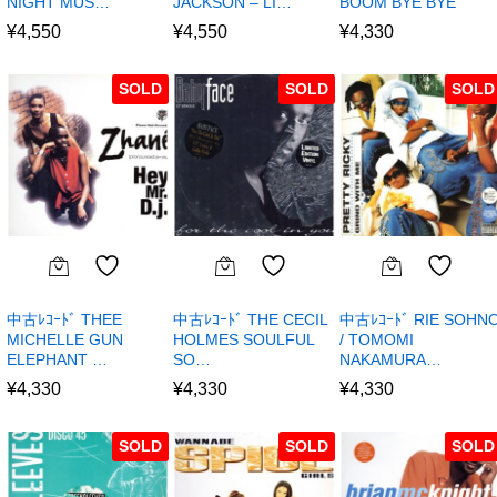
NIGHT MUS…
JACKSON – LI…
BOOM BYE BYE
¥
4,550
¥
4,550
¥
4,330
SOLD
SOLD
SOLD
中古ﾚｺｰﾄﾞ THEE
中古ﾚｺｰﾄﾞ THE CECIL
中古ﾚｺｰﾄﾞ RIE SOHN
MICHELLE GUN
HOLMES SOULFUL
/ TOMOMI
ELEPHANT …
SO…
NAKAMURA…
¥
4,330
¥
4,330
¥
4,330
SOLD
SOLD
SOLD