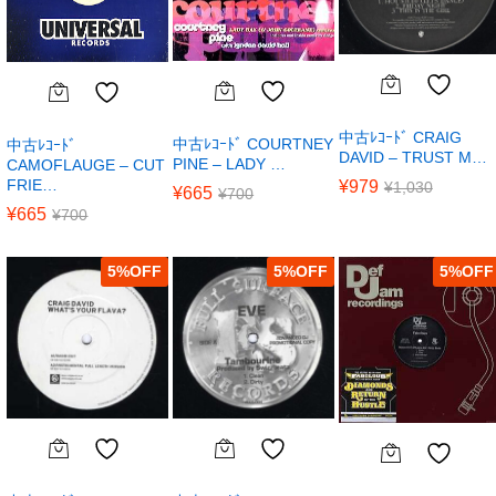
中古ﾚｺｰﾄﾞ CRAIG
中古ﾚｺｰﾄﾞ COURTNEY
中古ﾚｺｰﾄﾞ
DAVID – TRUST M…
PINE – LADY …
CAMOFLAUGE – CUT
FRIE…
¥
979
¥
1,030
¥
665
¥
700
¥
665
¥
700
5
%
5
%
5
%