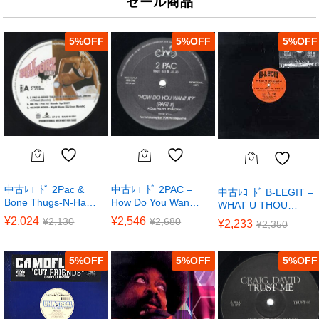
セール商品
5
%
5
%
5
%
中古ﾚｺｰﾄﾞ 2Pac &
中古ﾚｺｰﾄﾞ 2PAC –
中古ﾚｺｰﾄﾞ B-LEGIT –
Bone Thugs-N-Ha…
How Do You Wan…
WHAT U THOU…
¥
2,024
¥
2,546
¥
2,130
¥
2,680
¥
2,233
¥
2,350
5
%
5
%
5
%