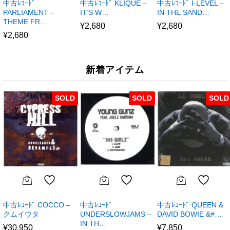
中古ﾚｺｰﾄﾞ
中古ﾚｺｰﾄﾞ KLIQUE –
中古ﾚｺｰﾄﾞ I-LEVEL –
PARLIAMENT –
IT’S W…
IN THE SAND…
THEME FR…
¥
2,680
¥
2,680
¥
2,680
新着アイテム
SOLD
SOLD
SOLD
中古ﾚｺｰﾄﾞ COCCO –
中古ﾚｺｰﾄﾞ
中古ﾚｺｰﾄﾞ QUEEN &
クムイウタ
UNDERSLOWJAMS –
DAVID BOWIE &#…
IN TH…
¥
30,950
¥
7,850