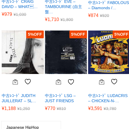
中古ﾚｺｰﾄﾞ CRAIG
中古ﾚｺｰﾄﾞ EVE –
中古ﾚｺｰﾄﾞ FABOLOUS
DAVID – WHAT…
TAMBOURINE (自主
– Diamonds /…
盤…
¥
979
¥
1,030
¥
874
¥
920
¥
1,710
¥
1,800
5
%
5
%
5
%
中古ﾚｺｰﾄﾞ JUDITH
中古ﾚｺｰﾄﾞ LUDACRIS
中古ﾚｺｰﾄﾞ LSG –
JUILLERAT – SL…
– CHICKEN-N-…
JUST FRIENDS
¥
1,188
¥
3,591
¥
770
¥
1,250
¥
3,780
¥
810
Japanese HipHop