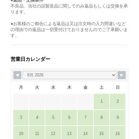
●返品・交換条件
不良品、当社の誤製造品に関してのみ返品もしくは交換を承
ります。
●お客様のご都合による返品は又は注文時の入力間違いなど
の理由での返品は一切受付けておりませんのでご了承願いま
す。
営業日カレンダー
月
火
水
木
金
土
日
1
2
3
4
5
6
7
8
9
10
11
12
13
14
15
16