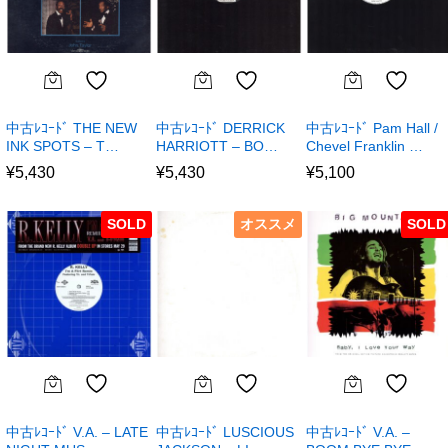
中古ﾚｺｰﾄﾞ THE NEW
中古ﾚｺｰﾄﾞ DERRICK
中古ﾚｺｰﾄﾞ Pam Hall /
INK SPOTS – T…
HARRIOTT – BO…
Chevel Franklin …
¥
5,430
¥
5,430
¥
5,100
SOLD
オススメ
SOLD
中古ﾚｺｰﾄﾞ V.A. – LATE
中古ﾚｺｰﾄﾞ LUSCIOUS
中古ﾚｺｰﾄﾞ V.A. –