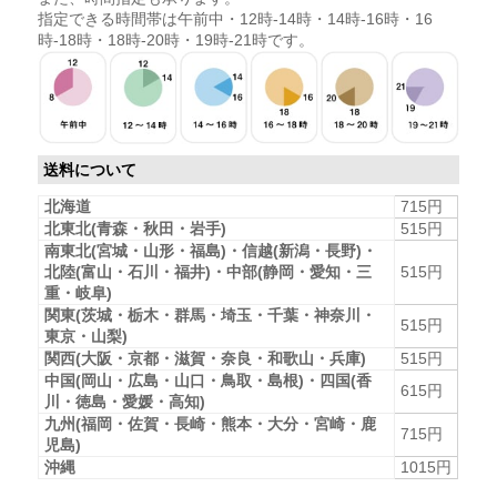
指定できる時間帯は午前中・12時-14時・14時-16時・16
時-18時・18時-20時・19時-21時です。
送料について
北海道
715円
北東北(青森・秋田・岩手)
515円
南東北(宮城・山形・福島)・信越(新潟・長野)・
北陸(富山・石川・福井)・中部(静岡・愛知・三
515円
重・岐阜)
関東(茨城・栃木・群馬・埼玉・千葉・神奈川・
515円
東京・山梨)
関西(大阪・京都・滋賀・奈良・和歌山・兵庫)
515円
中国(岡山・広島・山口・鳥取・島根)・四国(香
615円
川・徳島・愛媛・高知)
九州(福岡・佐賀・長崎・熊本・大分・宮崎・鹿
715円
児島)
沖縄
1015円