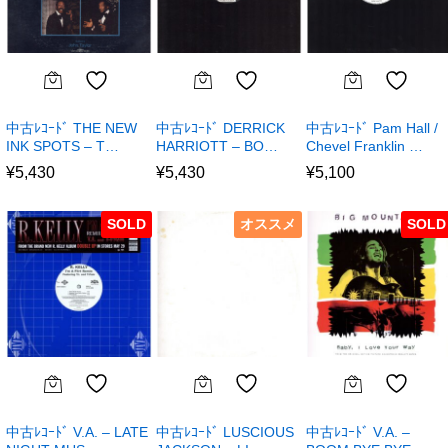
中古ﾚｺｰﾄﾞ THE NEW
中古ﾚｺｰﾄﾞ DERRICK
中古ﾚｺｰﾄﾞ Pam Hall /
INK SPOTS – T…
HARRIOTT – BO…
Chevel Franklin …
¥
5,430
¥
5,430
¥
5,100
SOLD
オススメ
SOLD
中古ﾚｺｰﾄﾞ V.A. – LATE
中古ﾚｺｰﾄﾞ LUSCIOUS
中古ﾚｺｰﾄﾞ V.A. –