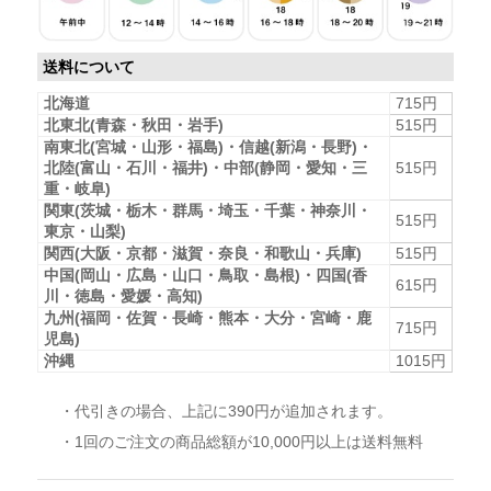
送料について
北海道
715円
北東北(青森・秋田・岩手)
515円
南東北(宮城・山形・福島)・信越(新潟・長野)・
北陸(富山・石川・福井)・中部(静岡・愛知・三
515円
重・岐阜)
関東(茨城・栃木・群馬・埼玉・千葉・神奈川・
515円
東京・山梨)
関西(大阪・京都・滋賀・奈良・和歌山・兵庫)
515円
中国(岡山・広島・山口・鳥取・島根)・四国(香
615円
川・徳島・愛媛・高知)
九州(福岡・佐賀・長崎・熊本・大分・宮崎・鹿
715円
児島)
沖縄
1015円
・代引きの場合、上記に390円が追加されます。
・1回のご注文の商品総額が10,000円以上は送料無料