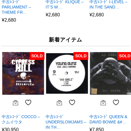
中古ﾚｺｰﾄﾞ
中古ﾚｺｰﾄﾞ KLIQUE –
中古ﾚｺｰﾄﾞ I-LEVEL –
PARLIAMENT –
IT’S W…
IN THE SAND…
THEME FR…
¥
2,680
¥
2,680
¥
2,680
新着アイテム
SOLD
SOLD
SOLD
中古ﾚｺｰﾄﾞ COCCO –
中古ﾚｺｰﾄﾞ
中古ﾚｺｰﾄﾞ QUEEN &
クムイウタ
UNDERSLOWJAMS –
DAVID BOWIE &#…
IN TH…
¥
30,950
¥
7,850