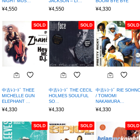
NIGHT MUS…
JACKSON – LI…
BOOM BYE BYE
¥
4,550
¥
4,550
¥
4,330
SOLD
SOLD
SOLD
中古ﾚｺｰﾄﾞ THEE
中古ﾚｺｰﾄﾞ THE CECIL
中古ﾚｺｰﾄﾞ RIE SOHN
MICHELLE GUN
HOLMES SOULFUL
/ TOMOMI
ELEPHANT …
SO…
NAKAMURA…
¥
4,330
¥
4,330
¥
4,330
SOLD
SOLD
SOLD