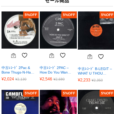
セール商品
5
%
5
%
5
%
中古ﾚｺｰﾄﾞ 2Pac &
中古ﾚｺｰﾄﾞ 2PAC –
中古ﾚｺｰﾄﾞ B-LEGIT –
Bone Thugs-N-Ha…
How Do You Wan…
WHAT U THOU…
¥
2,024
¥
2,546
¥
2,130
¥
2,680
¥
2,233
¥
2,350
5
%
5
%
5
%