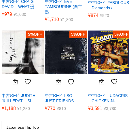
中古ﾚｺｰﾄﾞ CRAIG
中古ﾚｺｰﾄﾞ EVE –
中古ﾚｺｰﾄﾞ FABOLOUS
DAVID – WHAT…
TAMBOURINE (自主
– Diamonds /…
盤…
¥
979
¥
1,030
¥
874
¥
920
¥
1,710
¥
1,800
5
%
5
%
5
%
中古ﾚｺｰﾄﾞ JUDITH
中古ﾚｺｰﾄﾞ LUDACRIS
中古ﾚｺｰﾄﾞ LSG –
JUILLERAT – SL…
– CHICKEN-N-…
JUST FRIENDS
¥
1,188
¥
3,591
¥
770
¥
1,250
¥
3,780
¥
810
Japanese HipHop