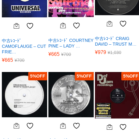
中古ﾚｺｰﾄﾞ CRAIG
中古ﾚｺｰﾄﾞ COURTNEY
中古ﾚｺｰﾄﾞ
DAVID – TRUST M…
PINE – LADY …
CAMOFLAUGE – CUT
FRIE…
¥
979
¥
1,030
¥
665
¥
700
¥
665
¥
700
5
%
5
%
5
%