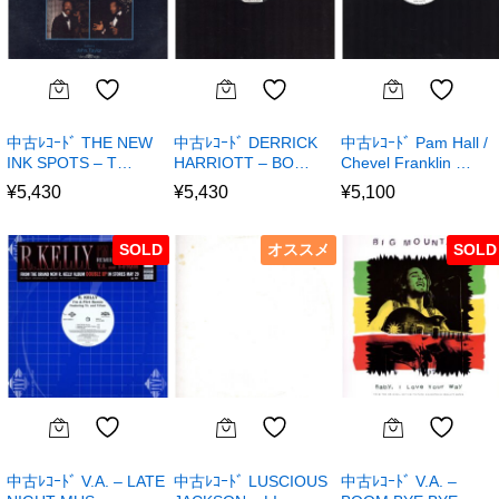
中古ﾚｺｰﾄﾞ THE NEW
中古ﾚｺｰﾄﾞ DERRICK
中古ﾚｺｰﾄﾞ Pam Hall /
INK SPOTS – T…
HARRIOTT – BO…
Chevel Franklin …
¥
5,430
¥
5,430
¥
5,100
SOLD
オススメ
SOLD
中古ﾚｺｰﾄﾞ V.A. – LATE
中古ﾚｺｰﾄﾞ LUSCIOUS
中古ﾚｺｰﾄﾞ V.A. –