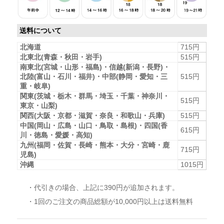
送料について
北海道
715円
北東北(青森・秋田・岩手)
515円
南東北(宮城・山形・福島)・信越(新潟・長野)・
北陸(富山・石川・福井)・中部(静岡・愛知・三
515円
重・岐阜)
関東(茨城・栃木・群馬・埼玉・千葉・神奈川・
515円
東京・山梨)
関西(大阪・京都・滋賀・奈良・和歌山・兵庫)
515円
中国(岡山・広島・山口・鳥取・島根)・四国(香
615円
川・徳島・愛媛・高知)
九州(福岡・佐賀・長崎・熊本・大分・宮崎・鹿
715円
児島)
沖縄
1015円
・代引きの場合、上記に390円が追加されます。
・1回のご注文の商品総額が10,000円以上は送料無料