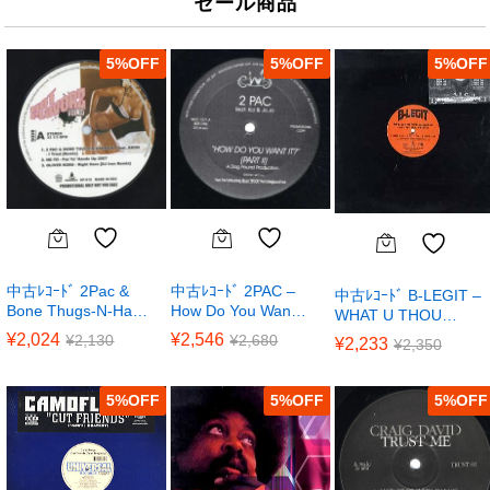
セール商品
5
%
5
%
5
%
中古ﾚｺｰﾄﾞ 2Pac &
中古ﾚｺｰﾄﾞ 2PAC –
中古ﾚｺｰﾄﾞ B-LEGIT –
Bone Thugs-N-Ha…
How Do You Wan…
WHAT U THOU…
¥
2,024
¥
2,546
¥
2,130
¥
2,680
¥
2,233
¥
2,350
5
%
5
%
5
%