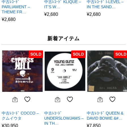
中古ﾚｺｰﾄﾞ
中古ﾚｺｰﾄﾞ KLIQUE –
中古ﾚｺｰﾄﾞ I-LEVEL –
PARLIAMENT –
IT’S W…
IN THE SAND…
THEME FR…
¥
2,680
¥
2,680
¥
2,680
新着アイテム
SOLD
SOLD
SOLD
中古ﾚｺｰﾄﾞ COCCO –
中古ﾚｺｰﾄﾞ
中古ﾚｺｰﾄﾞ QUEEN &
クムイウタ
UNDERSLOWJAMS –
DAVID BOWIE &#…
IN TH…
¥
30,950
¥
7,850