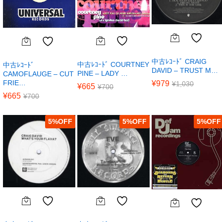
中古ﾚｺｰﾄﾞ CRAIG
中古ﾚｺｰﾄﾞ COURTNEY
中古ﾚｺｰﾄﾞ
DAVID – TRUST M…
PINE – LADY …
CAMOFLAUGE – CUT
FRIE…
¥
979
¥
1,030
¥
665
¥
700
¥
665
¥
700
5
%
5
%
5
%