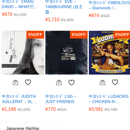
中古ﾚｺｰﾄﾞ CRAIG
中古ﾚｺｰﾄﾞ EVE –
中古ﾚｺｰﾄﾞ FABOLOUS
DAVID – WHAT…
TAMBOURINE (自主
– Diamonds /…
盤…
¥
979
¥
1,030
¥
874
¥
920
¥
1,710
¥
1,800
5
%
5
%
5
%
中古ﾚｺｰﾄﾞ JUDITH
中古ﾚｺｰﾄﾞ LUDACRIS
中古ﾚｺｰﾄﾞ LSG –
JUILLERAT – SL…
– CHICKEN-N-…
JUST FRIENDS
¥
1,188
¥
3,591
¥
770
¥
1,250
¥
3,780
¥
810
Japanese HipHop