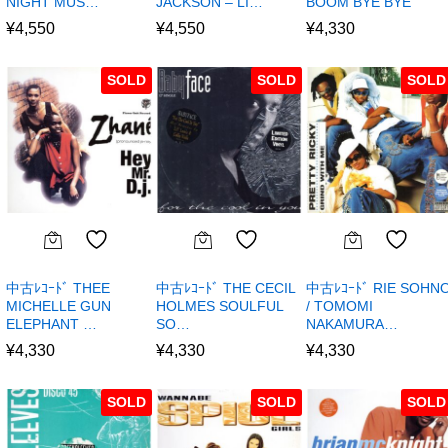
NIGHT MUS…
JACKSON – LI…
BOOM BYE BYE
¥
4,550
¥
4,550
¥
4,330
SOLD
SOLD
SOLD
中古ﾚｺｰﾄﾞ THEE
中古ﾚｺｰﾄﾞ THE CECIL
中古ﾚｺｰﾄﾞ RIE SOHN
MICHELLE GUN
HOLMES SOULFUL
/ TOMOMI
ELEPHANT …
SO…
NAKAMURA…
¥
4,330
¥
4,330
¥
4,330
SOLD
SOLD
SOLD