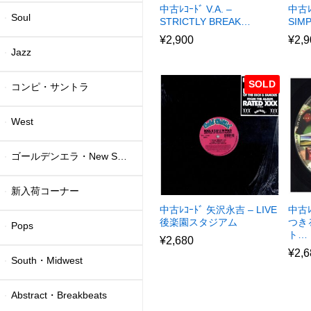
中古ﾚｺｰﾄﾞ V.A. –
中古ﾚ
Soul
STRICTLY BREAK…
SIM
¥
2,900
¥
2,9
Jazz
SOLD
コンピ・サントラ
West
ゴールデンエラ・New School
新入荷コーナー
中古ﾚｺｰﾄﾞ 矢沢永吉 – LIVE
中古ﾚ
後楽園スタジアム
つき
Pops
ト…
¥
2,680
¥
2,6
South・Midwest
Abstract・Breakbeats