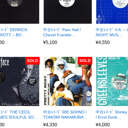
ｺｰﾄﾞ DERRICK
中古ﾚｺｰﾄﾞ Pam Hall /
中古ﾚｺｰﾄﾞ V.A. – 
RIOTT – BO…
Chevel Franklin …
NIGHT MUS…
30
¥
5,100
¥
4,550
SOLD
SOLD
ｰﾄﾞ THE CECIL
中古ﾚｺｰﾄﾞ RIE SOHNO /
中古ﾚｺｰﾄﾞ Shirley
MES SOULFUL SO…
TOMOMI NAKAMURA…
/ Errol Dunk…
30
¥
4,330
¥
4,000