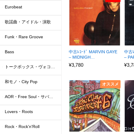
Eurobeat
歌謡曲・アイドル・演歌
Funk・Rare Groove
Bass
中古ﾚｺｰﾄﾞ MARVIN GAYE
中古ﾚ
– MIDNIGH…
– P
¥
3,780
¥
3,7
トークボックス・ヴォコーダー
和モノ・City Pop
オススメ
AOR・Free Soul・サバービア
Lovers・Roots
Rock・Rock'n'Roll