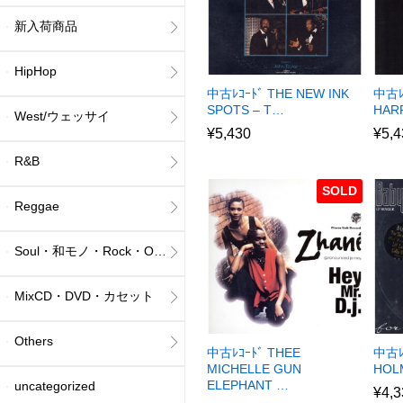
新入荷商品
HipHop
中古ﾚｺｰﾄﾞ THE NEW INK
中古ﾚ
SPOTS – T…
HAR
West/ウェッサイ
¥
5,430
¥
5,4
R&B
SOLD
Reggae
Soul・和モノ・Rock・Others
MixCD・DVD・カセット
Others
中古ﾚｺｰﾄﾞ THEE
中古ﾚｺ
MICHELLE GUN
HOL
ELEPHANT …
uncategorized
¥
4,3