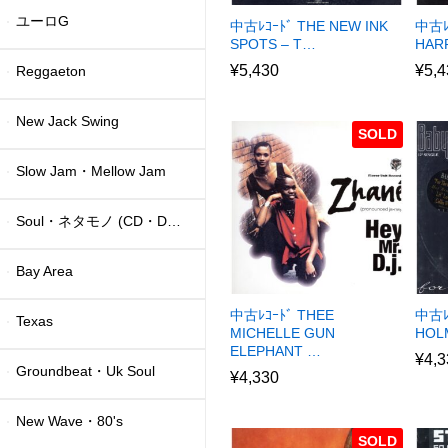
ユーロG
中古ﾚｺｰﾄﾞ THE NEW INK
中古ﾚ
SPOTS – T…
HAR
¥
5,430
¥
5,4
Reggaeton
New Jack Swing
SOLD
Slow Jam・Mellow Jam
Soul・ネタモノ (CD・DVD)
Bay Area
中古ﾚｺｰﾄﾞ THEE
中古ﾚｺ
Texas
MICHELLE GUN
HOL
ELEPHANT …
¥
4,3
Groundbeat・Uk Soul
¥
4,330
New Wave・80's
SOLD