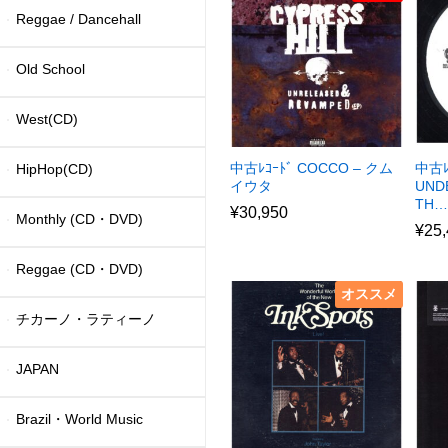
Reggae / Dancehall
Old School
West(CD)
中古ﾚｺｰﾄﾞ COCCO – クム
中古ﾚ
HipHop(CD)
イウタ
UND
TH…
¥
30,950
Monthly (CD・DVD)
¥
25
Reggae (CD・DVD)
オススメ
チカーノ・ラティーノ
JAPAN
Brazil・World Music