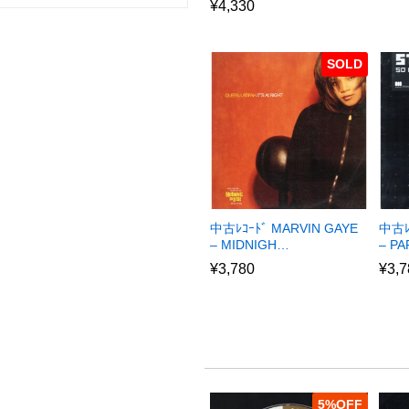
¥
4,330
SOLD
中古ﾚｺｰﾄﾞ MARVIN GAYE
中古ﾚ
– MIDNIGH…
– P
¥
3,780
¥
3,7
5
%