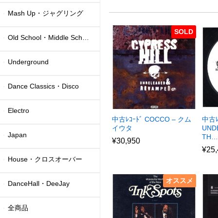
Mash Up・ジャグリング
SOLD
Old School・Middle School
Underground
Dance Classics・Disco
Electro
中古ﾚｺｰﾄﾞ COCCO – クム
中古ﾚ
イウタ
UND
Japan
TH…
¥
30,950
¥
25
House・クロスオーバー
オススメ
DanceHall・DeeJay
全商品