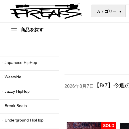
カテゴリー
商品を探す
Japanese HipHop
Westside
【8/7】今
2026年8月7日
Jazzy HipHop
Break Beats
Underground HipHop
SOLD