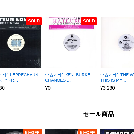
SOLD
SOLD
ｺｰﾄﾞ LEPRECHAUN
中古ﾚｺｰﾄﾞ KENI BURKE –
中古ﾚｺｰﾄﾞ THE W
ARTY FR…
CHANGES …
THIS IS MY …
80
¥
0
¥
3,230
セール商品
5
%
5
%