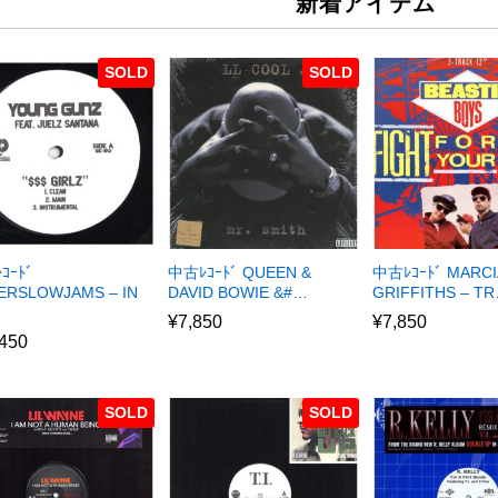
新着アイテム
SOLD
SOLD
ｺｰﾄﾞ
中古ﾚｺｰﾄﾞ QUEEN &
中古ﾚｺｰﾄﾞ MARCI
ERSLOWJAMS – IN
DAVID BOWIE &#…
GRIFFITHS – T
¥
7,850
¥
7,850
,450
SOLD
SOLD