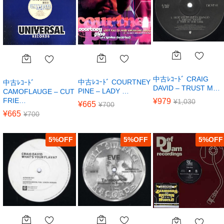
中古ﾚｺｰﾄﾞ CRAIG
中古ﾚｺｰﾄﾞ COURTNEY
中古ﾚｺｰﾄﾞ
DAVID – TRUST M…
PINE – LADY …
CAMOFLAUGE – CUT
FRIE…
¥
979
¥
1,030
¥
665
¥
700
¥
665
¥
700
5
%
5
%
5
%