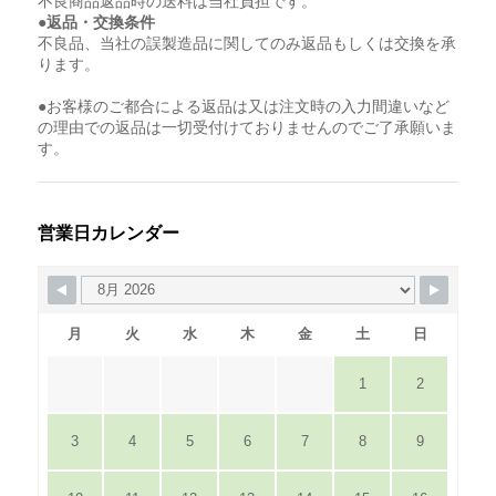
不良商品返品時の送料は当社負担です。
●返品・交換条件
不良品、当社の誤製造品に関してのみ返品もしくは交換を承
ります。
●お客様のご都合による返品は又は注文時の入力間違いなど
の理由での返品は一切受付けておりませんのでご了承願いま
す。
営業日カレンダー
月
火
水
木
金
土
日
1
2
3
4
5
6
7
8
9