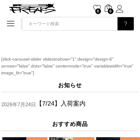
0
0
検索
[slick-carousel-slider slidestoshow="1" design="design-6"
arrows="false" dots="false" centermode="true" variablewidth="true"
image_fit="true"]
お知らせ
【7/24】入荷案内
2026年7月24日
おすすめ商品