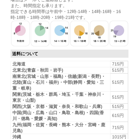
また、時間指定も承ります。
指定できる時間帯は午前中・12時-14時・14時-16時・16
時-18時・18時-20時・19時-21時です。
送料について
北海道
715円
北東北(青森・秋田・岩手)
515円
南東北(宮城・山形・福島)・信越(新潟・長野)・
北陸(富山・石川・福井)・中部(静岡・愛知・三
515円
重・岐阜)
関東(茨城・栃木・群馬・埼玉・千葉・神奈川・
515円
東京・山梨)
関西(大阪・京都・滋賀・奈良・和歌山・兵庫)
515円
中国(岡山・広島・山口・鳥取・島根)・四国(香
615円
川・徳島・愛媛・高知)
九州(福岡・佐賀・長崎・熊本・大分・宮崎・鹿
715円
児島)
沖縄
1015円