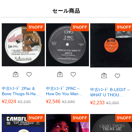
セール商品
5
%
5
%
5
%
中古ﾚｺｰﾄﾞ 2Pac &
中古ﾚｺｰﾄﾞ 2PAC –
中古ﾚｺｰﾄﾞ B-LEGIT –
Bone Thugs-N-Ha…
How Do You Wan…
WHAT U THOU…
¥
2,024
¥
2,546
¥
2,130
¥
2,680
¥
2,233
¥
2,350
5
%
5
%
5
%