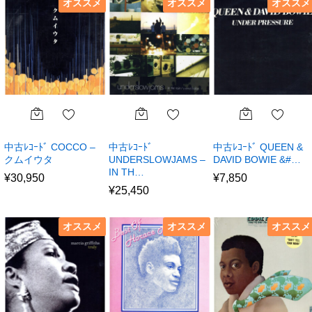
オススメ
オススメ
オススメ
中古ﾚｺｰﾄﾞ COCCO –
中古ﾚｺｰﾄﾞ
中古ﾚｺｰﾄﾞ QUEEN &
クムイウタ
UNDERSLOWJAMS –
DAVID BOWIE &#…
IN TH…
¥
30,950
¥
7,850
¥
25,450
オススメ
オススメ
オススメ