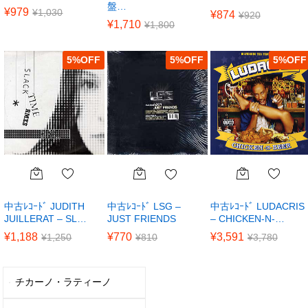
盤…
¥
979
¥
1,030
¥
874
¥
920
¥
1,710
¥
1,800
5
%
5
%
5
%
中古ﾚｺｰﾄﾞ JUDITH
中古ﾚｺｰﾄﾞ LUDACRIS
中古ﾚｺｰﾄﾞ LSG –
JUILLERAT – SL…
– CHICKEN-N-…
JUST FRIENDS
¥
1,188
¥
3,591
¥
770
¥
1,250
¥
3,780
¥
810
チカーノ・ラティーノ