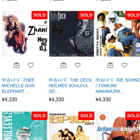
SOLD
SOLD
SOLD
中古ﾚｺｰﾄﾞ THEE
中古ﾚｺｰﾄﾞ THE CECIL
中古ﾚｺｰﾄﾞ RIE SOHN
MICHELLE GUN
HOLMES SOULFUL
/ TOMOMI
ELEPHANT …
SO…
NAKAMURA…
¥
4,330
¥
4,330
¥
4,330
SOLD
SOLD
SOLD