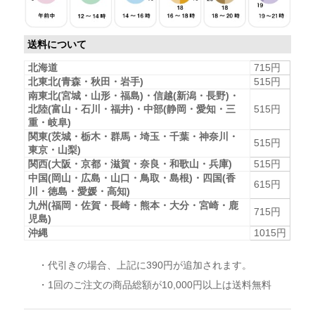
送料について
北海道
715円
北東北(青森・秋田・岩手)
515円
南東北(宮城・山形・福島)・信越(新潟・長野)・
北陸(富山・石川・福井)・中部(静岡・愛知・三
515円
重・岐阜)
関東(茨城・栃木・群馬・埼玉・千葉・神奈川・
515円
東京・山梨)
関西(大阪・京都・滋賀・奈良・和歌山・兵庫)
515円
中国(岡山・広島・山口・鳥取・島根)・四国(香
615円
川・徳島・愛媛・高知)
九州(福岡・佐賀・長崎・熊本・大分・宮崎・鹿
715円
児島)
沖縄
1015円
・代引きの場合、上記に390円が追加されます。
・1回のご注文の商品総額が10,000円以上は送料無料