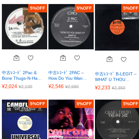
5
%
5
%
5
%
中古ﾚｺｰﾄﾞ 2Pac &
中古ﾚｺｰﾄﾞ 2PAC –
中古ﾚｺｰﾄﾞ B-LEGIT –
Bone Thugs-N-Ha…
How Do You Wan…
WHAT U THOU…
¥
2,024
¥
2,546
¥
2,130
¥
2,680
¥
2,233
¥
2,350
5
%
5
%
5
%