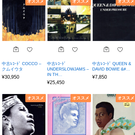
オススメ
オススメ
オススメ
中古ﾚｺｰﾄﾞ COCCO –
中古ﾚｺｰﾄﾞ
中古ﾚｺｰﾄﾞ QUEEN &
クムイウタ
UNDERSLOWJAMS –
DAVID BOWIE &#…
IN TH…
¥
30,950
¥
7,850
¥
25,450
オススメ
オススメ
オススメ