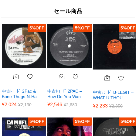
セール商品
5
%
5
%
5
%
中古ﾚｺｰﾄﾞ 2Pac &
中古ﾚｺｰﾄﾞ 2PAC –
中古ﾚｺｰﾄﾞ B-LEGIT –
Bone Thugs-N-Ha…
How Do You Wan…
WHAT U THOU…
¥
2,024
¥
2,546
¥
2,130
¥
2,680
¥
2,233
¥
2,350
5
%
5
%
5
%