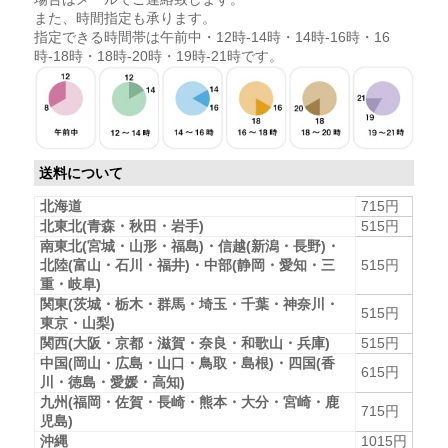
また、時間指定も承ります。
指定できる時間帯は午前中・12時-14時・14時-16時・16
時-18時・18時-20時・19時-21時です。
送料について
北海道
715円
北東北(青森・秋田・岩手)
515円
南東北(宮城・山形・福島)・信越(新潟・長野)・
北陸(富山・石川・福井)・中部(静岡・愛知・三
515円
重・岐阜)
関東(茨城・栃木・群馬・埼玉・千葉・神奈川・
515円
東京・山梨)
関西(大阪・京都・滋賀・奈良・和歌山・兵庫)
515円
中国(岡山・広島・山口・鳥取・島根)・四国(香
615円
川・徳島・愛媛・高知)
九州(福岡・佐賀・長崎・熊本・大分・宮崎・鹿
715円
児島)
沖縄
1015円