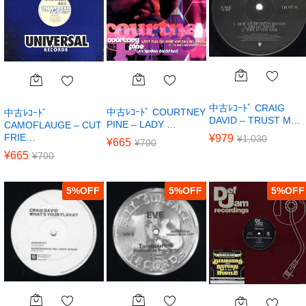
中古ﾚｺｰﾄﾞ CRAIG
中古ﾚｺｰﾄﾞ COURTNEY
中古ﾚｺｰﾄﾞ
DAVID – TRUST M…
PINE – LADY …
CAMOFLAUGE – CUT
FRIE…
¥
979
¥
1,030
¥
665
¥
700
¥
665
¥
700
5
%
5
%
5
%