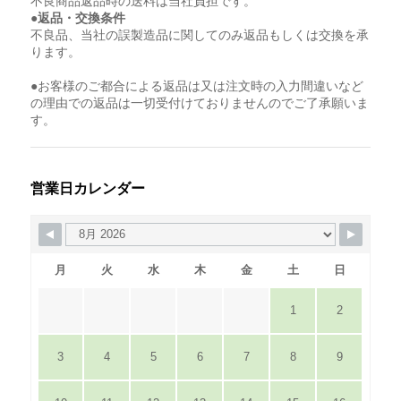
不良商品返品時の送料は当社負担です。
●返品・交換条件
不良品、当社の誤製造品に関してのみ返品もしくは交換を承
ります。
●お客様のご都合による返品は又は注文時の入力間違いなど
の理由での返品は一切受付けておりませんのでご了承願いま
す。
営業日カレンダー
月
火
水
木
金
土
日
1
2
3
4
5
6
7
8
9