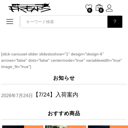
0
0
検索
[slick-carousel-slider slidestoshow="1" design="design-6"
arrows="false" dots="false" centermode="true" variablewidth="true"
image_fit="true"]
お知らせ
【7/24】入荷案内
2026年7月24日
おすすめ商品