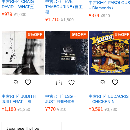
中古ﾚｺｰﾄﾞ CRAIG
中古ﾚｺｰﾄﾞ EVE –
中古ﾚｺｰﾄﾞ FABOLOUS
DAVID – WHAT…
TAMBOURINE (自主
– Diamonds /…
盤…
¥
979
¥
1,030
¥
874
¥
920
¥
1,710
¥
1,800
5
%
5
%
5
%
中古ﾚｺｰﾄﾞ JUDITH
中古ﾚｺｰﾄﾞ LUDACRIS
中古ﾚｺｰﾄﾞ LSG –
JUILLERAT – SL…
– CHICKEN-N-…
JUST FRIENDS
¥
1,188
¥
3,591
¥
770
¥
1,250
¥
3,780
¥
810
Japanese HipHop