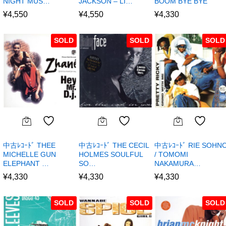
NIGHT MUS…
JACKSON – LI…
BOOM BYE BYE
¥
4,550
¥
4,550
¥
4,330
SOLD
SOLD
SOLD
中古ﾚｺｰﾄﾞ THEE
中古ﾚｺｰﾄﾞ THE CECIL
中古ﾚｺｰﾄﾞ RIE SOHN
MICHELLE GUN
HOLMES SOULFUL
/ TOMOMI
ELEPHANT …
SO…
NAKAMURA…
¥
4,330
¥
4,330
¥
4,330
SOLD
SOLD
SOLD