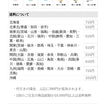
送料について
北海道
715円
北東北(青森・秋田・岩手)
515円
南東北(宮城・山形・福島)・信越(新潟・長野)・
北陸(富山・石川・福井)・中部(静岡・愛知・三
515円
重・岐阜)
関東(茨城・栃木・群馬・埼玉・千葉・神奈川・
515円
東京・山梨)
関西(大阪・京都・滋賀・奈良・和歌山・兵庫)
515円
中国(岡山・広島・山口・鳥取・島根)・四国(香
615円
川・徳島・愛媛・高知)
九州(福岡・佐賀・長崎・熊本・大分・宮崎・鹿
715円
児島)
沖縄
1015円
・代引きの場合、上記に390円が追加されます。
・1回のご注文の商品総額が10,000円以上は送料無料