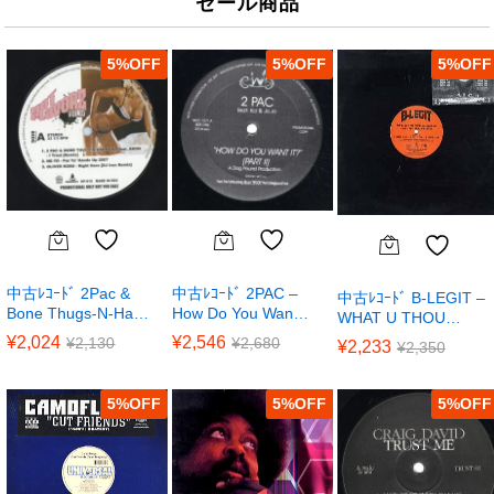
セール商品
5
%
5
%
5
%
中古ﾚｺｰﾄﾞ 2Pac &
中古ﾚｺｰﾄﾞ 2PAC –
中古ﾚｺｰﾄﾞ B-LEGIT –
Bone Thugs-N-Ha…
How Do You Wan…
WHAT U THOU…
¥
2,024
¥
2,546
¥
2,130
¥
2,680
¥
2,233
¥
2,350
5
%
5
%
5
%