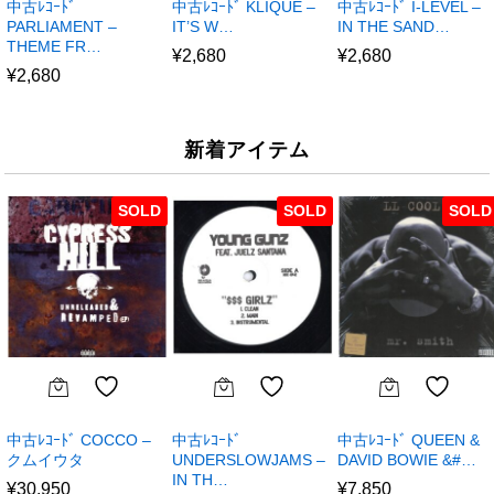
中古ﾚｺｰﾄﾞ
中古ﾚｺｰﾄﾞ KLIQUE –
中古ﾚｺｰﾄﾞ I-LEVEL –
PARLIAMENT –
IT’S W…
IN THE SAND…
THEME FR…
¥
2,680
¥
2,680
¥
2,680
新着アイテム
SOLD
SOLD
SOLD
中古ﾚｺｰﾄﾞ COCCO –
中古ﾚｺｰﾄﾞ
中古ﾚｺｰﾄﾞ QUEEN &
クムイウタ
UNDERSLOWJAMS –
DAVID BOWIE &#…
IN TH…
¥
30,950
¥
7,850