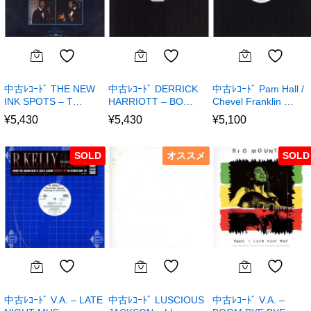
中古ﾚｺｰﾄﾞ THE NEW
中古ﾚｺｰﾄﾞ DERRICK
中古ﾚｺｰﾄﾞ Pam Hall /
INK SPOTS – T…
HARRIOTT – BO…
Chevel Franklin …
¥
5,430
¥
5,430
¥
5,100
SOLD
オススメ
SOLD
中古ﾚｺｰﾄﾞ V.A. – LATE
中古ﾚｺｰﾄﾞ LUSCIOUS
中古ﾚｺｰﾄﾞ V.A. –