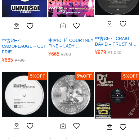
中古ﾚｺｰﾄﾞ CRAIG
中古ﾚｺｰﾄﾞ COURTNEY
中古ﾚｺｰﾄﾞ
DAVID – TRUST M…
PINE – LADY …
CAMOFLAUGE – CUT
FRIE…
¥
979
¥
1,030
¥
665
¥
700
¥
665
¥
700
5
%
5
%
5
%