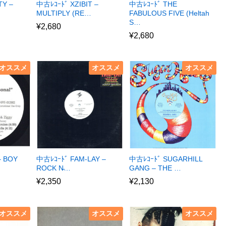
TY –
中古ﾚｺｰﾄﾞ XZIBIT –
中古ﾚｺｰﾄﾞ THE
MULTIPLY (RE…
FABULOUS FIVE (Heltah
S…
¥
2,680
¥
2,680
オススメ
オススメ
オススメ
– BOY
中古ﾚｺｰﾄﾞ FAM-LAY –
中古ﾚｺｰﾄﾞ SUGARHILL
ROCK N̵…
GANG – THE …
¥
2,350
¥
2,130
オススメ
オススメ
オススメ