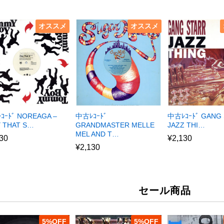
オススメ
オススメ
ｺｰﾄﾞ NOREAGA –
中古ﾚｺｰﾄﾞ
中古ﾚｺｰﾄﾞ GANG 
Y THAT S…
GRANDMASTER MELLE
JAZZ THI…
MEL AND T…
30
¥
2,130
¥
2,130
セール商品
5
%
5
%